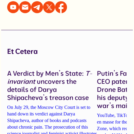
Et Cetera
A Verdict by Men’s State:
T-
Putin’s Fal
invariant
uncovers the
CEO patente
details of Darya
Drone Battl
Shipacheva’s treason case
his deputy 
war’s main 
On July 29, the Moscow City Court is set to
hand down its verdict against Darya
YouTube, TikTok an
Shipacheva, author of books and podcasts
en masse for the A
about chronic pain. The prosecution of this
Zone, which recrui
science journalist and feminist activist illustrates