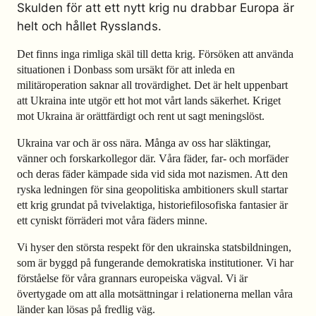
Skulden för att ett nytt krig nu drabbar Europa är
helt och hållet Rysslands.
Det finns inga rimliga skäl till detta krig. Försöken att använda
situationen i Donbass som ursäkt för att inleda en
militäroperation saknar all trovärdighet. Det är helt uppenbart
att Ukraina inte utgör ett hot mot vårt lands säkerhet. Kriget
mot Ukraina är orättfärdigt och rent ut sagt meningslöst.
Ukraina var och är oss nära. Många av oss har släktingar,
vänner och forskarkollegor där. Våra fäder, far- och morfäder
och deras fäder kämpade sida vid sida mot nazismen. Att den
ryska ledningen för sina geopolitiska ambitioners skull startar
ett krig grundat på tvivelaktiga, historiefilosofiska fantasier är
ett cyniskt förräderi mot våra fäders minne.
Vi hyser den största respekt för den ukrainska statsbildningen,
som är byggd på fungerande demokratiska institutioner. Vi har
förståelse för våra grannars europeiska vägval. Vi är
övertygade om att alla motsättningar i relationerna mellan våra
länder kan lösas på fredlig väg.