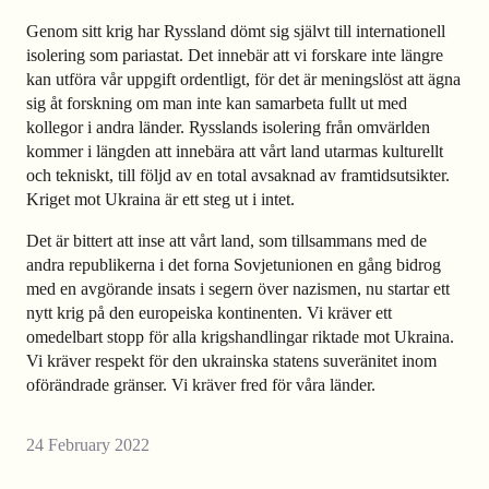
Genom sitt krig har Ryssland dömt sig självt till internationell
isolering som pariastat. Det innebär att vi forskare inte längre
kan utföra vår uppgift ordentligt, för det är meningslöst att ägna
sig åt forskning om man inte kan samarbeta fullt ut med
kollegor i andra länder. Rysslands isolering från omvärlden
kommer i längden att innebära att vårt land utarmas kulturellt
och tekniskt, till följd av en total avsaknad av framtidsutsikter.
Kriget mot Ukraina är ett steg ut i intet.
Det är bittert att inse att vårt land, som tillsammans med de
andra republikerna i det forna Sovjetunionen en gång bidrog
med en avgörande insats i segern över nazismen, nu startar ett
nytt krig på den europeiska kontinenten. Vi kräver ett
omedelbart stopp för alla krigshandlingar riktade mot Ukraina.
Vi kräver respekt för den ukrainska statens suveränitet inom
oförändrade gränser. Vi kräver fred för våra länder.
24 February 2022