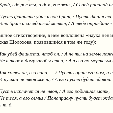
Край, где рос ты, и дом, где жил, / Своей родиной не
Пусть фашиста убил твой брат, / Пусть фашиста 
Это брат и сосед твой мстят, / А тебе оправданья
ашное стихотворение, в нем воплощена «наука нена
сказ Шолохова, появившийся в том же году):
Так убей фашиста, чтоб он, / А не ты на земле леж
Не в твоем дому чтобы стон, / А в его по мертвым 
Так хотел он, его вина, — / Пусть горит его дом, а н
И пускай не твоя жена, / А его пусть будет вдовой.
Пусть исплачется не твоя, / А его родившая мать,
Не твоя, а его семья / Понапрасну пусть будет жда
и т. д.