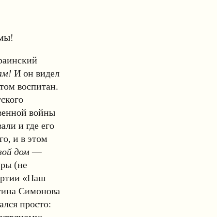
мы!
краинский
ам!
И он видел
этом воспитан.
тского
твенной войны
али и где его
о, и в этом
вой дом
—
ры (не
партии «Наш
тина Симонова
ался просто: