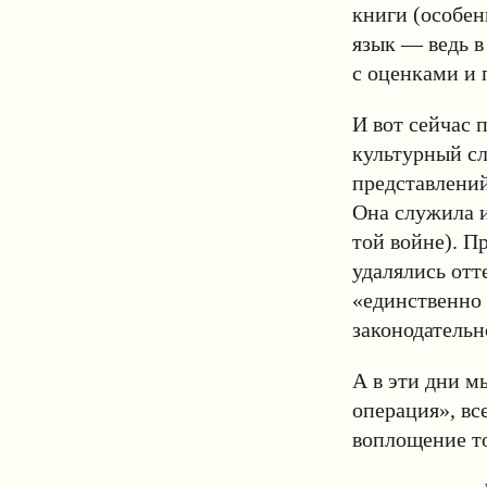
книги (особен
язык — ведь в
с оценками и 
И вот сейчас 
культурный с
представлений
Она служила 
той войне). П
удалялись отт
«единственно 
законодательн
А в эти дни 
операция», все
воплощение т