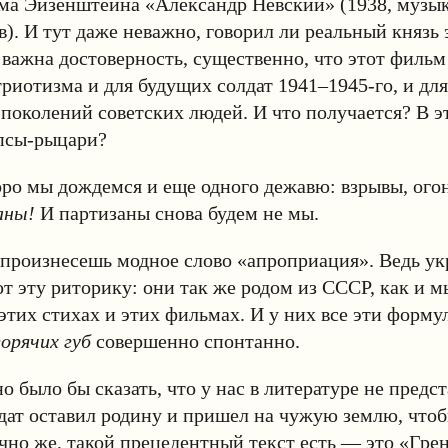
ма Эйзенштейна «Александр Невский» (1938, музык
в). И тут даже неважно, говорил ли реальный князь 
 важна достоверность, существенно, что этот фильм
риотизма и для будущих солдат 1941–1945-го, и для
околений советских людей. И что получается? В э
псы-рыцари?
оро мы дождемся и еще одного дежавю: взрывы, ого
аны!
И партизаны снова будем не мы.
 произнесешь модное слово «апроприация». Ведь у
т эту риторику: они так же родом из СССР, как и мы
этих стихах и этих фильмах. И у них все эти форм
орячих губ
совершенно спонтанно.
о было бы сказать, что у нас в литературе не предс
дат оставил родину и пришел на чужую землю, чтоб
чно же, такой прецедентный текст есть — это «Гр