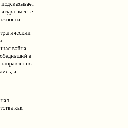
 подсказывает
латура вместе
важности.
 трагический
ы
нная война.
победивший в
енаправленно
лись, а
нная
тства как