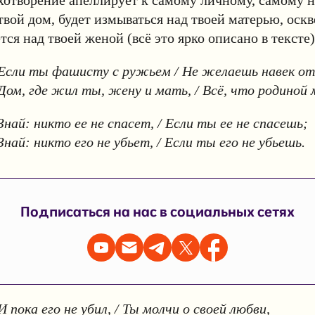
хотворение апеллирует к самому личному, самому 
 твой дом, будет измываться над твоей матерью, оск
тся над твоей женой (всё это ярко описано в тексте)
Если ты фашисту с ружьем / Не желаешь навек о
Дом, где жил ты, жену и мать, / Всё, что родиной
Знай: никто ее не спасет, / Если ты ее не спасешь;
Знай: никто его не убьет, / Если ты его не убьешь.
Подписаться на нас в социальных сетях
И пока его не убил, / Ты молчи о своей любви,