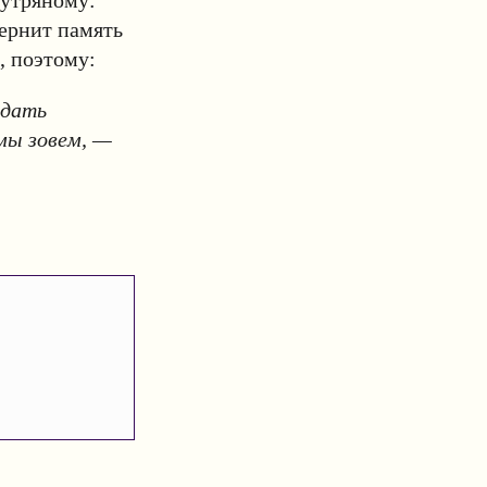
нутряному:
вернит память
, поэтому:
тдать
 мы зовем, —