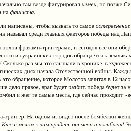
начально там везде фигурировал
немец
, но позже С
а
на
фашиста
.
ли написаны, чтобы вызвать то самое
остервенение
н называл среди главных факторов победы над На
 полна фразами-триггерами, и сегодня все они обе
одного из украинских городов обращается к земляка
!
Сколько раз мы это слышали в хронике, в художе
агических днях начала Отечественной войны. Кажд
 это обращение, которое Молотов зачитал в 12 часо
ше дело правое, враг будет разбит, победа будет за н
омбил и жег те самые места, где сейчас проходит «
а-триггер. На одном из видео после бомбежки жен
:
Кто с мечом к нам придет, от меча и погибнет!
Эт