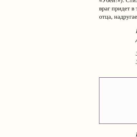
«Убей!»). Сти
враг придет в
отца, надругае