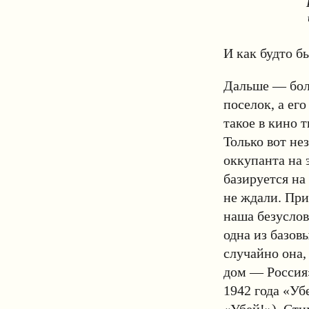
И как будто б
Дальше — боль
поселок, а ег
такое в кино т
Только вот не
оккупанта на 
базируется на 
не ждали. При
наша безуслов
одна из базов
случайно она,
дом — Россия»
1942 года «Уб