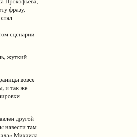
а Прокофьева,
эту фразу,
 стал
том сценарии
нь, жуткий
краинцы вовсе
, и так же
улировки
тавлен другой
ы навести там
енада» Михаила