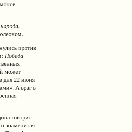
имонов
 народа
,
полеоном.
рнулись против
м:
Победа
ственных
ый может
в дня 22 июня
ами». А враг в
военная
щина говорит
о знаменитая