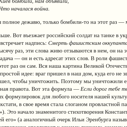
Киев бомбили, нам объявили,
Что началася война.
ы полное дежавю, только бомбили-то на этот раз — 
ше. Вот въезжает российский солдат на танке в у
о встречает надпись:
Смерть фашистским оккупант
ысячу раз, эти слова живо отзываются в нем, он на 
задача — он и есть адресат этих слов. В роли фашис
этот раз он сам. Вся наша картина Великой Отечес
простой идее: враг пришел в наш дом, куда его не зв
шел, чтобы уничтожить. Поэтому мы уничтожили ег
ная правота. Вот эта формула —
Если дорог тебе т
ых формулировок для любого носителя нашей культу
 кстати, в свое время стала слоганом провластной 
). Это начало знаменитого стихотворения Констан
ей его» (а аналогичный очерк Ильи Эренбурга назыв