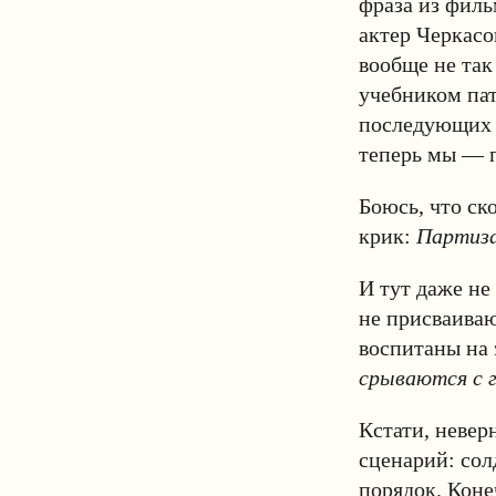
фраза из филь
актер Черкасо
вообще не так
учебником пат
последующих п
теперь мы — 
Боюсь, что ск
крик:
Партиз
И тут даже не
не присваиваю
воспитаны на 
срываются с г
Кстати, неверн
сценарий: сол
порядок. Коне