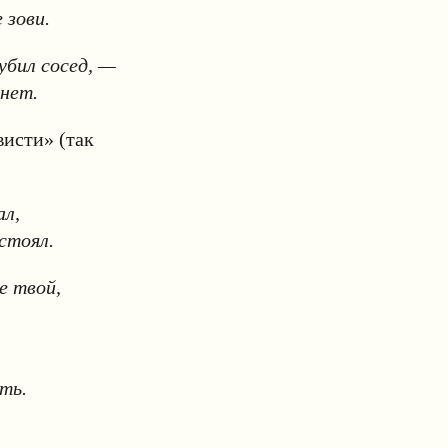
 зови.
убил сосед, —
 нет.
висти» (так
ал,
стоял.
е твой,
ть.