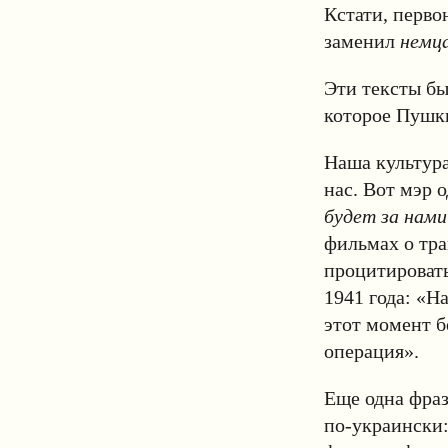
Кстати, перво
заменил
немц
Эти тексты бы
которое Пушки
Наша культура
нас. Вот мэр 
будет за нами
фильмах о тр
процитировать
1941 года: «На
этот момент б
операция».
Еще одна фраз
по-украински