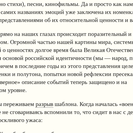
но стихи), песни, кинофильмы. Да и просто как нам
 самих названиях эмоций уже заключена их номенк
представлениями об их относительной ценности и 
прямо на наших глазах происходит поразительный и
лом. Огромной частью нашей картины мира, систем
 о ценностях долгое время была Великая Отечестве
и основой российской идентичности (мы — народ, 
ричем в последние годы из этого представления цел
енки и полутона, попытки новой рефлексии пресека
верное» описание событий теперь защищено и на
ом уровне.
мы переживаем
разрыв
шаблона. Когда началась «вое
 не сговариваясь вспомнили то, что сидит в нас с де
оскливого ужаса: