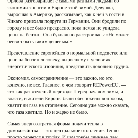
Орлова разговаривает с самыми разными людьми об
экономии энергии в Европе этой зимой. Девушка,
выросшая в Америке, рассказывает, как к ней в гости в
Чикаго приехала подруга из Германии. Они бродили по
городу и все было прекрасно, пока немка не увидела
цены на бензин. Она буквально расстроилась: «Не может
бензин быть таким дешевым!»
Представление европейцев о нормальной подсветке или
цене на бензин человеку, выросшему в условиях
энергетического изобилия, представить довольно трудно.
Экономия, самоограничение — это важно, но это,
конечно, не все. Главное, о чем говорит REPowerEU, —
это как раз «зеленый переход». Перед началом зимы, и
власти, и жители Европы были обеспокены вопросом,
хватит ли газа на отопление. Сегодня уже можно сказать,
что газа хватило. Но и жарко не было.
Самая энергозатратная форма подачи тепла в
домохозяйства — это центральное отопление. Тепло
просто теряется в трубах. И чем трубы длиннее, тем