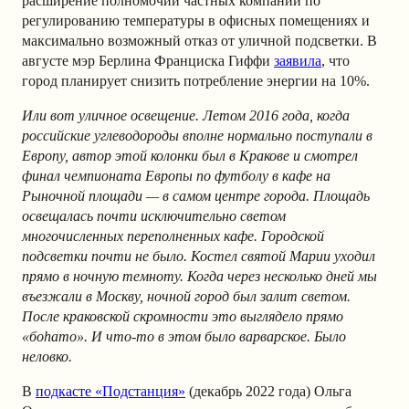
расширение полномочий частных компаний по
регулированию температуры в офисных помещениях и
максимально возможный отказ от уличной подсветки. В
августе мэр Берлина Франциска Гиффи
заявила
, что
город планирует снизить потребление энергии на 10%.
Или вот уличное освещение. Летом 2016 года, когда
российские углеводороды вполне нормально поступали в
Европу, автор этой колонки был в Кракове и смотрел
финал чемпионата Европы по футболу в кафе на
Рыночной площади — в самом центре города. Площадь
освещалась почти исключительно светом
многочисленных переполненных кафе. Городской
подсветки почти не было. Костел святой Марии уходил
прямо в ночную темноту. Когда через несколько дней мы
въезжали в Москву, ночной город был залит светом.
После краковской скромности это выглядело прямо
«боhато». И что-то в этом было варварское. Было
неловко.
В
подкасте «Подстанция»
(декабрь 2022 года) Ольга