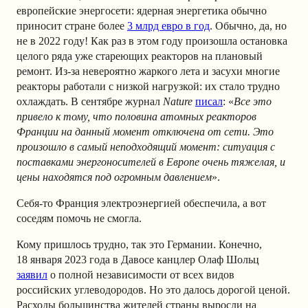
европейские энергосети: ядерная энергетика обычно
приносит стране более
3 млрд евро в год
. Обычно, да, но
не в 2022 году! Как раз в этом году произошла остановка
целого ряда уже стареющих реакторов на плановый
ремонт. Из-за невероятно жаркого лета и засухи многие
реакторы работали с низкой нагрузкой: их стало трудно
охлаждать. В сентябре журнал
Nature
писал
: «
Все это
привело к тому, что половина атомных реакторов
Франции на данный момент отключена от сети. Это
произошло в самый неподходящий момент: ситуация с
поставками энергоносителей в Европе очень тяжелая, и
цены находятся под огромным давлением
».
Себя-то Франция электроэнергией обеспечила, а вот
соседям помочь не смогла.
Кому пришлось трудно, так это Германии. Конечно,
18 января 2023 года в Давосе канцлер Олаф Шольц
заявил
о полной независимости от всех видов
российских углеводородов. Но это далось дорогой ценой.
Расходы большинства жителей страны выросли на