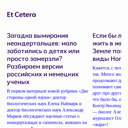
Et Cetera
Загадка вымирания
Если бы лю
неандертальцев: мало
жить в жар
заботились о детях или
Земле появ
просто замерзли?
виды Hom
Разбираем версии
Кажется, с челов
российских и немецких
так.
Много знают,
ученых
продолжают друг 
понимают самых 
В первом материале новой рубрики
«Две
друг про друга. «
стороны одной науки» доктор
что было бы, есл
биологических наук Елена Наймарк и
КонтрЭволюция. 
доктор биологических наук Александр
— биолог Алекса
Марков
обсуждают научные статьи о
журналист Ольга 
неандертальцах и сапиенсах
, живших на
«жара»!