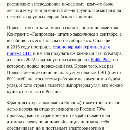
российских углеводородов по-разному: кому-то было
легче, а кому-то приходится очень трудно. Посмотрим на
несколько крупных европейских экономик.
Польша этого отказа, можно сказать, почти не заметила.
Контракт с «Газпромом» штатно закончился в сентябре, а
возобновлять его Польша и не собиралась. Она еще
в 2016 году построила
стационарный терминал для
приема СПГ
и начала получать сжиженный газ из Катара,
а осенью 2022 года запустила газопровод
Baltic Pipe
, по
которому пошел норвежский газ. Кроме того, как раз
Польша очень активно использует угольные ТЭЦ (почти
80% всей энергосистемы работают на каменном и буром
угле). И хотя страна является импортером угля, его можно
купить не только в России.
Франция (вторая экономика Европы) тоже относительно
легко пережила отказ от импорта из России: 70%
производимой в стране энергии вырабатывается на
атомных электростанциях. Франция не только себя
обеспечивает, но и поставляет электроэнергию в