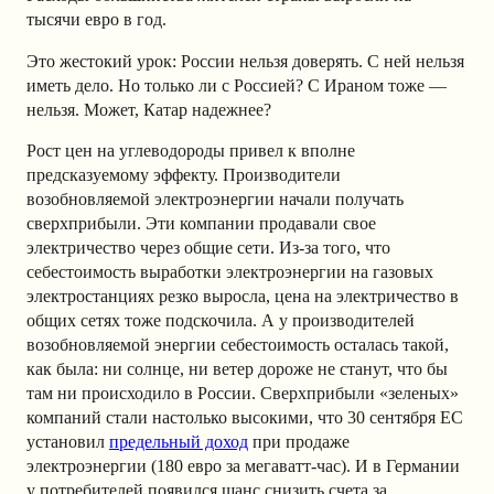
тысячи евро в год.
Это жестокий урок: России нельзя доверять. С ней нельзя
иметь дело. Но только ли с Россией? С Ираном тоже —
нельзя. Может, Катар надежнее?
Рост цен на углеводороды привел к вполне
предсказуемому эффекту. Производители
возобновляемой электроэнергии начали получать
сверхприбыли. Эти компании продавали свое
электричество через общие сети. Из-за того, что
себестоимость выработки электроэнергии на газовых
электростанциях резко выросла, цена на электричество в
общих сетях тоже подскочила. А у производителей
возобновляемой энергии себестоимость осталась такой,
как была: ни солнце, ни ветер дороже не станут, что бы
там ни происходило в России. Сверхприбыли «зеленых»
компаний стали настолько высокими, что 30 сентября EC
установил
предельный доход
при продаже
электроэнергии (180 евро за мегаватт-час). И в Германии
у потребителей появился шанс снизить счета за