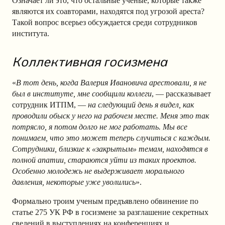
Означает ли это, что остальные ученые, которые также
являются их соавторами, находятся под угрозой ареста?
Такой вопрос всерьез обсуждается среди сотрудников
института.
Коллективная госизмена
«
В тот день, когда Валерия Ивановича арестовали, я не
был в институте, мне сообщили коллеги
, — рассказывает
сотрудник ИТПМ, —
на следующий день я видел, как
проводили обыск у него на рабочем месте. Меня это так
потрясло, я потом долго не мог работать. Мы все
понимаем, что это может теперь случиться с каждым.
Сотрудники, близкие к «закрытым» темам, находятся в
полной апатии, стараются уйти из таких проектов.
Особенно молодежь не выдерживает морального
давления, некоторые уже уволились
».
Формально троим ученым предъявлено обвинение по
статье 275 УК РФ в госизмене за разглашение секретных
сведений в выступлениях на конференциях и