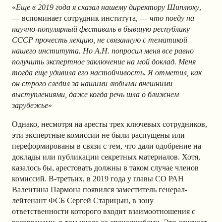
«
Еще в 2019 года я сказал нашему директору Шиплюку
,
— вспоминает сотрудник института, —
что поеду на
научно-популярный фестиваль в бывшую республику
СССР прочесть лекцию, не связанную с тематикой
нашего института. Но А.Н. попросил меня все равно
получить экспертное заключение на мой доклад. Меня
тогда еще удивила его настойчивость. Я отметил, как
он строго следил за нашими любыми внешними
выступлениями, даже когда речь шла о ближнем
зарубежье
»
Однако, несмотря на аресты трех ключевых сотрудников,
эти экспертные комиссии не были распущены или
переформированы в связи с тем, что дали одобрение на
доклады или публикации секретных материалов. Хотя,
казалось бы, арестовать должны в таком случае членов
комиссий. В-третьих, в 2019 года у главы СО РАН
Валентина Пармона появился заместитель генерал-
лейтенант ФСБ Сергей Старицын, в зону
ответственности которого входит взаимоотношения с