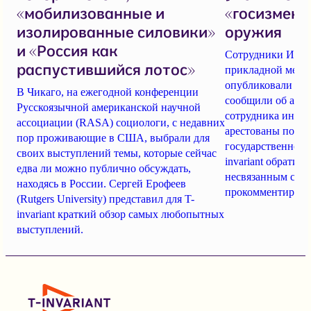
«мобилизованные и
«госизмене»
изолированные силовики»
оружия
и «Россия как
Сотрудники Инсти
распустившийся лотос»
прикладной мех
опубликовали отк
В Чикаго, на ежегодной конференции
сообщили об арес
Русскоязычной американской научной
сотрудника инсти
ассоциации (RASA) социологи, с недавних
арестованы по по
пор проживающие в США, выбрали для
государственной 
своих выступлений темы, которые сейчас
invariant обратил
едва ли можно публично обсуждать,
несвязанным с И
находясь в России.
Сергей Ерофеев
прокомментироват
(Rutgers University)
представил для
T-
invariant
краткий обзор самых любопытных
выступлений.