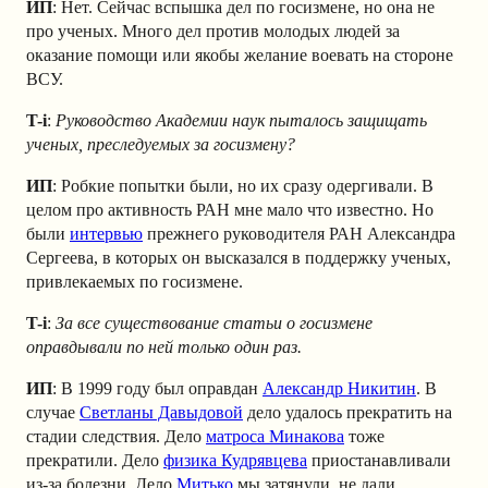
ИП
: Нет. Сейчас вспышка дел по госизмене, но она не
про ученых. Много дел против молодых людей за
оказание помощи или якобы желание воевать на стороне
ВСУ.
T-i
:
Руководство Академии наук пыталось защищать
ученых, преследуемых за госизмену?
ИП
: Робкие попытки были, но их сразу одергивали. В
целом про активность РАН мне мало что известно. Но
были
интервью
прежнего руководителя РАН Александра
Сергеева, в которых он высказался в поддержку ученых,
привлекаемых по госизмене.
T-i
:
За все существование статьи о госизмене
оправдывали по ней только один раз.
ИП
: В 1999 году был оправдан
Александр Никитин
. В
случае
Светланы Давыдовой
дело удалось прекратить на
стадии следствия. Дело
матроса Минакова
тоже
прекратили. Дело
физика Кудрявцева
приостанавливали
из-за болезни. Дело
Митько
мы затянули, не дали