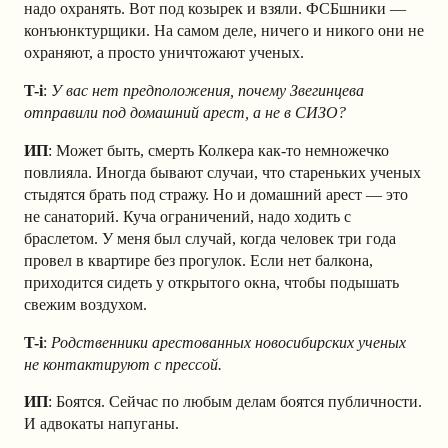
надо охранять. Вот под козырек и взяли. ФСБшники —
конъюнктурщики. На самом деле, ничего и никого они не
охраняют, а просто уничтожают ученых.
T-i
:
У вас нет предположения, почему Звегинцева
отправили под домашний арест, а не в СИЗО?
ИП
: Может быть, смерть Колкера как-то немножечко
повлияла. Иногда бывают случаи, что стареньких ученых
стыдятся брать под стражу. Но и домашний арест — это
не санаторий. Куча ограничений, надо ходить с
браслетом. У меня был случай, когда человек три года
провел в квартире без прогулок. Если нет балкона,
приходится сидеть у открытого окна, чтобы подышать
свежим воздухом.
T-i
:
Родственники арестованных новосибирских ученых
не контактируют с прессой.
ИП
: Боятся. Сейчас по любым делам боятся публичности.
И адвокаты напуганы.