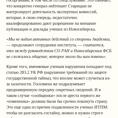
госорганами, в том числе со спецслужбами. Это означает,
что конкретно генерал-лейтенант Старицын не
контролирует деятельность экспертных комиссий,
которые, в свою очередь, недостаточно
квалифицированно дают разрешение на внешние
публикации и доклады ученых из Новосибирска.
«
Мы не видим активных действий со стороны Академии
,
— продолжают сотрудники института, —
считается,
что между руководством СО РАН и Новосибирским ФСБ
не сложилось общение, которое могло бы нам помочь
».
Кроме того, вменяемые ученым нарушения попадают под
статью 283.2 УК РФ (нарушение требований по защите
государственной тайны), что вполне может случиться из-
за халатности. Госизмена же подразумевает
преднамеренную передачу секретных сведений. И в
таком случае «сообщники» после ареста первого же
«изменника» должны были бы срочно покинуть страну.
Это еще одна из причин подавленности ученых ИТПМ:
чтобы не разгласить гостайну, можно и нужно строго