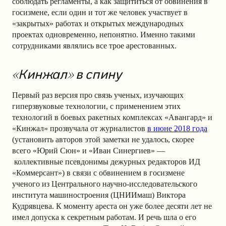
соблюдать регламенты, а как защититься от обвинения в
госизмене, если один и тот же человек участвует в
«закрытых» работах и открытых международных
проектах одновременно, непонятно. Именно такими
сотрудниками являлись все трое арестованных.
«Кинжал» в спину
Первый раз версия про связь ученых, изучающих
гиперзвуковые технологии, c применением этих
технологий в боевых ракетных комплексах «Авангард» и
«Кинжал» прозвучала от журналистов
в июне 2018 года
(установить авторов этой заметки не удалось, скорее
всего «Юрий Сюн» и «Иван Синергиев» —
коллективные псевдонимы дежурных редакторов ИД
«Коммерсант») в связи с обвинением в госизмене
ученого из Центрального научно-исследовательского
института машиностроения (ЦНИИмаш) Виктора
Кудрявцева. К моменту ареста он уже более десяти лет не
имел допуска к секретным работам. И речь шла о его