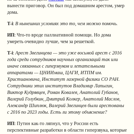
вынести приговор. Он был под домашним арестом, умер
дома.
T-i
:
В нынешних условиях это то, чем можно помочь.
ИП
: Что-то вроде паллиативной помощи. Но дома
умереть очевидно лучше, чем за решеткой.
T-i
:
Арест Звегинцева — это уже восьмой арест с 2016
года среди сотрудников научных организаций так или
иначе связанных с гиперзвуком и летательными
аппаратами — ЦНИИмаш, ЦАГИ, ИТПМ им.
Христиановича, Институт лазерной физики СО РАН.
Сотрудники этих институтов Владимир Лапыгин,
Виктор Кудрявцев, Роман Ковалев, Анатолий Губанов,
Валерий Голубкин, Дмитрий Колкер, Анатолий Маслов,
Александр Шиплюк, Валерий Звегинцев были арестованы
с 2016 по 2023 годы. Есть ли этому объяснение?
ИП
: Путин как-то ляпнул, что у России есть
перспективные разработки в области гиперзвука, которые