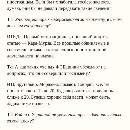
иностранцам. Если бы их заботила госбезопасность,
думаю, они бы не давали передавать такие сведения.
T-i
:
Ученые, которых задерживают за госизмену, в целом,
лояльны государству?
ИП
: Да. Первый оппозиционер, попавший под эту
статью — Кара-Мурза. Все прошлые обвиняемые в
госизмене никакого отношения к оппозиционной
деятельности не имели.
T-i
: А как таких ученых ФСБшники убеждают на
допросах, что они совершили госизмену?
ИП
: Брутально. Морально ломают. Говорят: все, ты
попал. Срок от 12 до 20. Будешь рыпаться, получишь
ближе к 20. Будешь хорошо себя вести, может быть,
дадим ниже низшего.
T-i
:
Война с Украиной не увеличила преследования ученых
за госизмену?