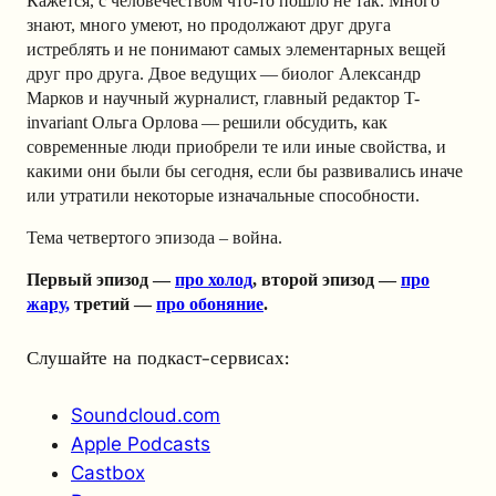
Кажется, с человечеством что-то пошло не так. Много
знают, много умеют, но продолжают друг друга
истреблять и не понимают самых элементарных вещей
друг про друга. Двое ведущих — биолог Александр
Марков и научный журналист, главный редактор T-
invariant Ольга Орлова — решили обсудить, как
современные люди приобрели те или иные свойства, и
какими они были бы сегодня, если бы развивались иначе
или утратили некоторые изначальные способности.
Тема четвертого эпизода – война.
Первый эпизод —
про холод
, второй эпизод —
про
жару,
третий —
про обоняние
.
Слушайте на подкаст-сервисах:
Soundcloud.com
Apple Podcasts
Castbox