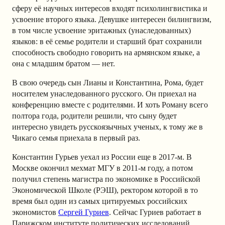
сферу её научных интересов входят психолингвистика и
усвоение второго языка. Девушке интересен билингвизм,
в том числе усвоение эритажных (унаследованных)
языков: в её семье родители и старший брат сохранили
способность свободно говорить на армянском языке, а
она с младшим братом — нет.
В свою очередь сын Лианы и Константина, Рома, будет
носителем унаследованного русского. Он приехал на
конференцию вместе с родителями. И хоть Роману всего
полтора года, родители решили, что сыну будет
интересно увидеть русскоязычных ученых, к тому же в
Чикаго семья приехала в первый раз.
Константин Гурьев уехал из России еще в 2017-м. В
Москве окончил мехмат МГУ в 2011-м году, а потом
получил степень магистра по экономике в Российской
Экономической Школе (РЭШ), ректором которой в то
время был один из самых цитируемых российских
экономистов
Сергей Гуриев
. Сейчас Гуриев работает в
Парижском институте политических исследований.