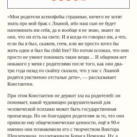
«Мои родители ксенофобы страшные, ничего не хотят
знать про мой брак с Лианой, ибо наш сын не будет
напоминать им себя, да и вообще я не знаю, знают ли
они, что он есть на свете. И я когда-то говорил им, а что,
если бы я был, скажем, геем, или же просто хотел бы
жить один и был бы child free? Но потом осознал, что они
просто не умеют понимать такие вещи… И общения нет
никакого у меня с родителями после того, как они два-
три года назад по скайпу сказали, что у нас с Лианой
родятся умственно отсталые дети», — рассказывает
Константин.
При этом Константин не держит зла на родителей: он
понимает, какой чудовищно разрушительной для
человеческой психики может быть государственная
пропаганда. Но он благодарен родителям за то, что они
привили ему общечеловеческие ценности, ещё в 90-е
именно они познакомили его с творчеством Виктора
Шендеровича, поддерживали Бориса Немцова. Ну, а