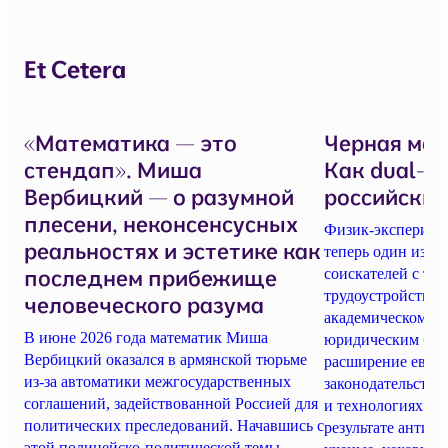
Et Cetera
«Математика — это
Черная мет
стендап». Миша
Как dual-u
Вербицкий — о разумной
российских
плесени, неконсенсусных
Физик-экспериме
реальностях и эстетике как
теперь один из с
последнем прибежище
соискателей с точ
трудоустройства 
человеческого разума
академическом ры
В июне 2026 года математик Миша
юридическим бар
Вербицкий оказался в армянской тюрьме
расширение евро
из-за автоматики межгосударственных
законодательства
соглашений, задействованной Россией для
и технологиях дв
политических преследований. Начавшись с
результате антив
этой полицейско-политической темы,