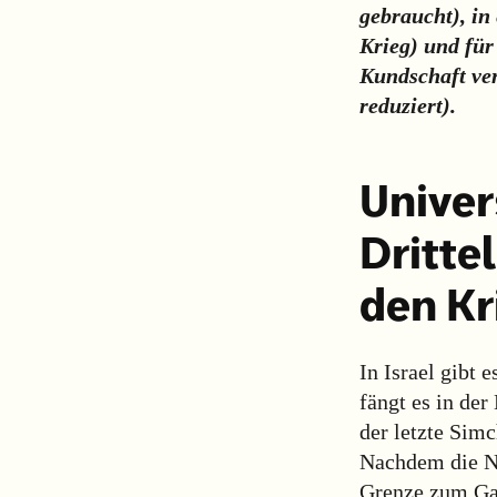
gebraucht), in
Krieg) und für
Kundschaft ve
reduziert).
Univer
Dritte
den Kr
In Israel gibt
fängt es in der
der letzte Simc
Nachdem die Na
Grenze zum Gaz