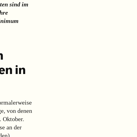
lten sind im
hre
Minimum
n
en in
Normalerweise
ge, von denen
. Oktober.
se an der
den)