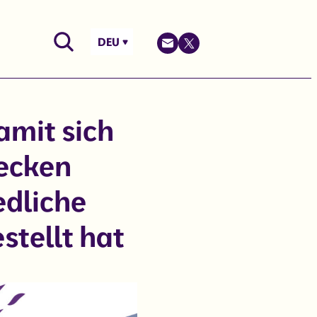
DEU
amit sich
ecken
edliche
stellt hat