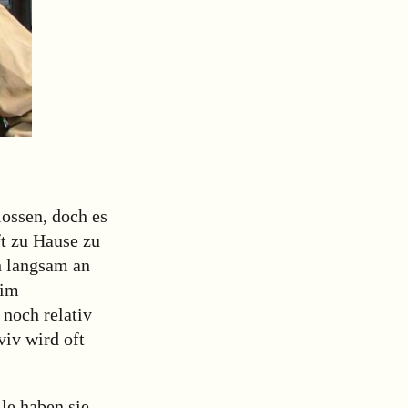
ossen, doch es
ft zu Hause zu
h langsam an
 im
noch relativ
viv wird oft
le haben sie