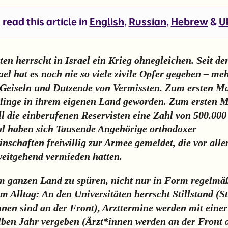
read this article in
English
,
Russian
,
Hebrew
&
U
ten herrscht in Israel ein Krieg ohnegleichen. Seit d
ael hat es noch nie so viele zivile Opfer gegeben – me
 Geiseln und Dutzende von Vermissten. Zum ersten Ma
tlinge in ihrem eigenen Land geworden. Zum ersten M
l die einberufenen Reservisten eine Zahl von 500.000 
l haben sich Tausende Angehörige orthodoxer
nschaften freiwillig zur Armee gemeldet, die vor all
weitgehend vermieden hatten.
im ganzen Land zu spüren, nicht nur in Form regelmäß
m Alltag: An den Universitäten herrscht Stillstand (
nen sind an der Front), Arzttermine werden mit einer
lben Jahr vergeben (Ärzt*innen werden an der Front 