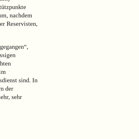
stützpunkte
dium, nachdem
der Reservisten,
g gegangen“,
ässigen
chten
 im
dienst sind. In
n der
ehr, sehr