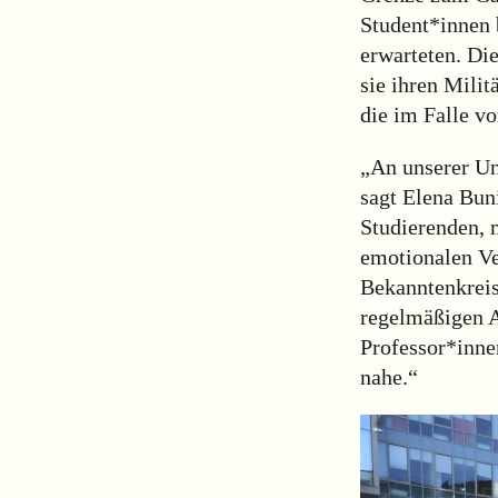
Student*innen 
erwarteten. Di
sie ihren Milit
die im Falle v
„An unserer Uni
sagt Elena Buni
Studierenden, m
emotionalen Ve
Bekanntenkreis
regelmäßigen A
Professor*innen
nahe.“