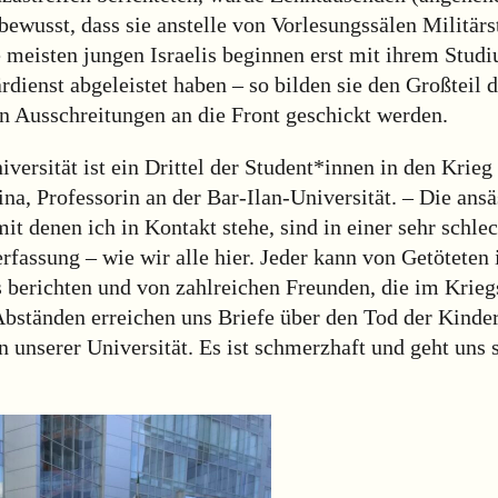
bewusst, dass sie anstelle von Vorlesungssälen Militär
e meisten jungen Israelis beginnen erst mit ihrem Stu
ärdienst abgeleistet haben – so bilden sie den Großteil 
on Ausschreitungen an die Front geschickt werden.
versität ist ein Drittel der Student*innen in den Krie
na, Professorin an der Bar-Ilan-Universität. – Die ans
it denen ich in Kontakt stehe, sind in einer sehr schle
rfassung – wie wir alle hier. Jeder kann von Getöteten
 berichten und von zahlreichen Freunden, die im Kriegs
bständen erreichen uns Briefe über den Tod der Kinder
 unserer Universität. Es ist schmerzhaft und geht uns s