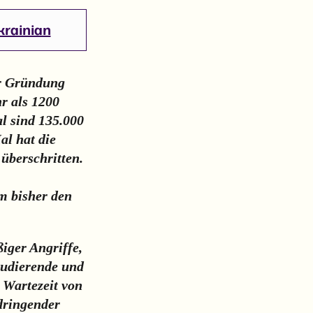
krainian
er Gründung
hr als 1200
l sind 135.000
al hat die
überschritten.
em bisher den
iger Angriffe,
Studierende und
 Wartezeit von
dringender