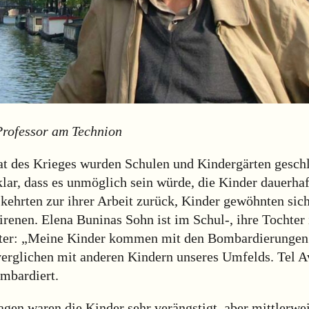
Professor am Technion
t des Krieges wurden Schulen und Kindergärten geschl
klar, dass es unmöglich sein würde, die Kinder dauerha
 kehrten zur ihrer Arbeit zurück, Kinder gewöhnten sic
irenen. Elena Buninas Sohn ist im Schul-, ihre Tochter
ter: „Meine Kinder kommen mit den Bombardierungen 
verglichen mit anderen Kindern unseres Umfelds. Tel A
ombardiert.
agen waren die Kinder sehr verängstigt, aber mittlerwei