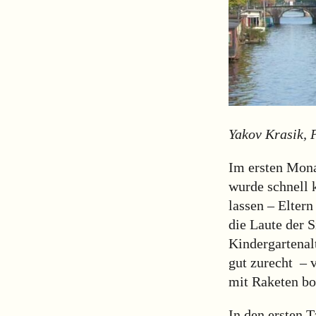
Yakov Krasik, 
Im ersten Mona
wurde schnell 
lassen – Eltern
die Laute der S
Kindergartenal
gut zurecht – 
mit Raketen b
In den ersten T