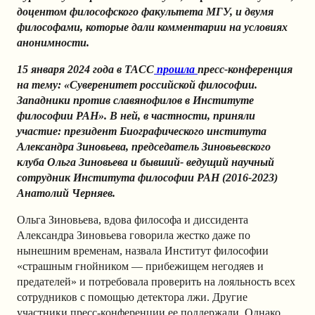
доцентом философского факультета МГУ, и двумя
философами, которые дали комментарии на условиях
анонимности.
15 января 2024 года в ТАСС
прошла
пресс-конференция
на тему: «Суверенитет российской философии.
Западники против славянофилов в Институте
философии РАН». В ней, в частности, приняли
участие: президент Биографического института
Александра Зиновьева, председатель Зиновьевского
клуба Ольга Зиновьева и бывший- ведущий научный
сотрудник Института философии РАН (2016-2023)
Анатолий Черняев.
Ольга Зиновьева, вдова философа и диссиде
нта
Александра Зиновьева говорила жестко даже по
нынешним временам, назвала Институт философии
«страшным гнойником — прибежищем негодяев и
предателей»
и потребовала проверить на лояльность всех
сотрудников с помощью детектора лжи. Другие
участники пресс-конференции ее поддержали. Однако