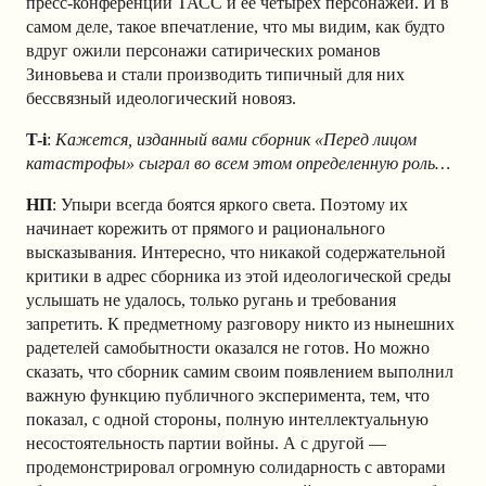
пресс-конференции ТАСС и ее четырех персонажей. И в
самом деле, такое впечатление, что мы видим, как будто
вдруг ожили персонажи сатирических романов
Зиновьева и стали производить типичный для них
бессвязный идеологический новояз.
T-i
:
Кажется, изданный вами сборник «Перед лицом
катастрофы» сыграл во всем этом определенную роль…
НП
: Упыри всегда боятся яркого света. Поэтому их
начинает корежить от прямого и рационального
высказывания. Интересно, что никакой содержательной
критики в адрес сборника из этой идеологической среды
услышать не удалось, только ругань и требования
запретить. К предметному разговору никто из нынешних
радетелей самобытности оказался не готов. Но можно
сказать, что сборник самим своим появлением выполнил
важную функцию публичного эксперимента, тем, что
показал, с одной стороны, полную интеллектуальную
несостоятельность партии войны. А с другой —
продемонстрировал огромную солидарность с авторами