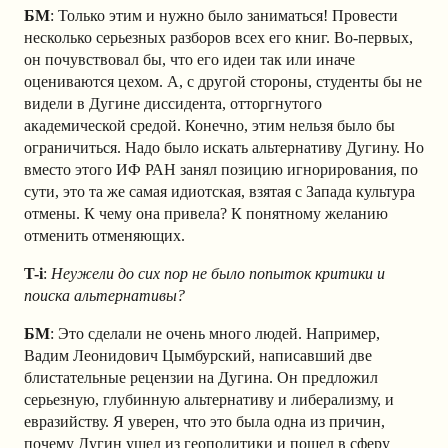
БМ
: Только этим и нужно было заниматься! Провести
несколько серьезных разборов всех его книг. Во-первых,
он почувствовал бы, что его идеи так или иначе
оцениваются цехом. А, с другой стороны, студенты бы не
видели в Дугине диссидента, отторгнутого
академической средой. Конечно, этим нельзя было бы
ограничиться. Надо было искать альтернативу Дугину. Но
вместо этого ИФ РАН занял позицию игнорирования, по
сути, это та же самая идиотская, взятая с Запада культура
отмены. К чему она привела? К понятному желанию
отменить отменяющих.
T-i
:
Неужели до сих пор не было попыток критики и
поиска альтернативы?
БМ
: Это сделали не очень много людей. Например,
Вадим Леонидович Цымбурский, написавший две
блистательные рецензии на Дугина. Он предложил
серьезную, глубинную альтернативу и либерализму, и
евразийству. Я уверен, что это была одна из причин,
почему Дугин ушел из геополитики и пошел в сферу