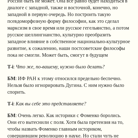
России быть не может. Она все равно будет находиться в
диалоге с западной, также и восточной, конечно, но
западной в первую очередь. Но построить такую
псевдоморфозную форму философии, как это сделал
марксизм в свое время или русское гегельянство, а потом
русское шеллингианство, культурно преобразить
западное влияние в собственное национально-культурное
развитие, к сожалению, наши постсоветские философы
пока не смогли. Может быть, смогут в будущем
T-i
:
Что же, по-вашему, нужно было делать?
БМ
: ИФ РАН к этому относился предельно беспечно.
Нельзя было игнорировать Дугина. С ним нужно было
спорить.
T-i
:
Как вы себе это представляете?
БМ
: Очень легко. Как историки с Фоменко боролись.
Они его вытеснили с поля. Хотя была претензия на то,
чтобы назвать Фоменко главным историком,
совершившим революцию в науке. Но стали чуть не