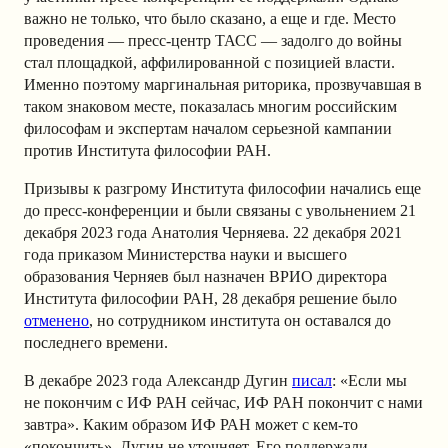
важно не только, что было сказано, а еще и где. Место
проведения — пресс-центр ТАСС — задолго до войны
стал площадкой, аффилированной с позицией власти.
Именно поэтому маргинальная риторика, прозвучавшая в
таком знаковом месте, показалась многим российским
философам и экспертам началом серьезной кампании
против Института философии РАН.
Призывы к разгрому Института философии начались еще
до пресс-конференции и были связаны с увольнением 21
декабря 2023 года Анатолия Черняева.
22 декабря 2021
года приказом Министерства науки и высшего
образования Черняев был назначен ВРИО директора
Института философии РАН, 28 декабря решение было
отменено
, но сотрудником института он оставался до
последнего времени.
В декабре 2023 года Александр Дугин
писал
: «Если мы
не покончим с ИФ РАН сейчас, ИФ РАН покончит с нами
завтра». Каким образом ИФ РАН может с кем-то
«покончить», Дугин не уточняет. Его поддержали