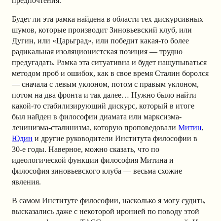
предпочтения.
Будет ли эта рамка найдена в области тех дискурсивных
шумов, которые производит Зиновьевский клуб, или
Дугин, или «Царьград», или победит какая-то более
радикальная изоляционистская позиция — трудно
предугадать. Рамка эта ситуативна и будет нащупываться
методом проб и ошибок, как в свое время Сталин боролся
— сначала с левым уклоном, потом с правым уклоном,
потом на два фронта и так далее… Нужно было найти
какой-то стабилизирующий дискурс, который в итоге
был найден в философии диамата или марксизма-
ленинизма-сталинизма, которую проповедовали
Митин
,
Юдин
и другие руководители Института философии в
30-е годы. Наверное, можно сказать, что по
идеологической функции философия Митина и
философия зиновьевского клуба — весьма схожие
явления.
В самом Институте философии, насколько я могу судить,
высказались даже с некоторой иронией по поводу этой