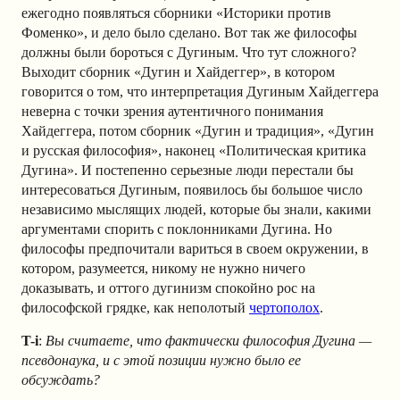
ежегодно появляться сборники «Историки против
Фоменко», и дело было сделано. Вот так же философы
должны были бороться с Дугиным. Что тут сложного?
Выходит сборник «Дугин и Хайдеггер», в котором
говорится о том, что интерпретация Дугиным Хайдеггера
неверна с точки зрения аутентичного понимания
Хайдеггера, потом сборник «Дугин и традиция», «Дугин
и русская философия», наконец «Политическая критика
Дугина». И постепенно серьезные люди перестали бы
интересоваться Дугиным, появилось бы большое число
независимо мыслящих людей, которые бы знали, какими
аргументами спорить с поклонниками Дугина. Но
философы предпочитали вариться в своем окружении, в
котором, разумеется, никому не нужно ничего
доказывать, и оттого дугинизм спокойно рос на
философской грядке, как неполотый
чертополох
.
T-i
:
Вы считаете, что фактически философия Дугина —
псевдонаука, и с этой позиции нужно было ее
обсуждать?