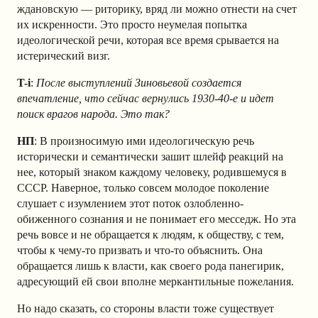
ждановскую — риторику, вряд ли можно отнести на счет
их искренности. Это просто неумелая попытка
идеологической речи, которая все время срывается на
истерический визг.
T-i
:
После выступлений Зиновьевой создается
впечатление, что сейчас вернулись 1930-40-е и идет
поиск врагов народа. Это так?
НП
: В произносимую ими идеологическую речь
исторически и семантически зашит шлейф реакций на
нее, который знаком каждому человеку, родившемуся в
СССР. Наверное, только совсем молодое поколение
слушает с изумлением этот поток озлобленно-
обиженного сознания и не понимает его месседж. Но эта
речь вовсе и не обращается к людям, к обществу, с тем,
чтобы к чему-то призвать и что-то объяснить. Она
обращается лишь к власти, как своего рода панегирик,
адресующий ей свои вполне меркантильные пожелания.
Но надо сказать, со стороны власти тоже существует