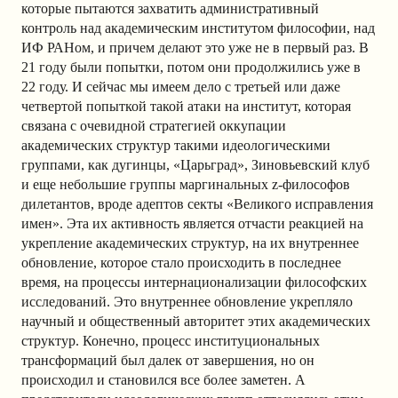
которые пытаются захватить административный
контроль над академическим институтом философии, над
ИФ РАНом, и причем делают это уже не в первый раз. В
21 году были попытки, потом они продолжились уже в
22 году. И сейчас мы имеем дело с третьей или даже
четвертой попыткой такой атаки на институт, которая
связана с очевидной стратегией оккупации
академических структур такими идеологическими
группами, как дугинцы, «Царьград», Зиновьевский клуб
и еще небольшие группы маргинальных z-философов
дилетантов, вроде адептов секты «Великого исправления
имен». Эта их активность является отчасти реакцией на
укрепление академических структур, на их внутреннее
обновление, которое стало происходить в последнее
время, на процессы интернационализации философских
исследований. Это внутреннее обновление укрепляло
научный и общественный авторитет этих академических
структур. Конечно, процесс институциональных
трансформаций был далек от завершения, но он
происходил и становился все более заметен. А