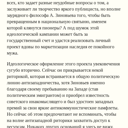
всех, кто задает разные неудобные вопросы о том, а
заслуживает ли творчество яркого публициста, но вполне
заурядного философа А. Зиновьева того, чтобы быть
превращенным в национальную святыню, именем
которой клянутся пионеры? А под шумок этой
идеологической кампании может быть за
государственный счет и удастся реализовать личный
проект вдовы по маркетизации наследия ее покойного
мужа.
Идеологическое оформление этого проекта увековечения
сугубо вторично. Сейчас он прикрывается некой
риторикой, которая встраивается в общую политическую
линию антизападничества, хотя Зиновьев именно
благодаря своему пребыванию на Западе (став
политическим эмигрантом) и приобрел известность
советского инакомыслящего и был удостоен западных
премий за свои яркие антикоммунистические памфлеты.
Но сейчас об этом предпочитают не вспоминать, чтобы
на волне антизападной риторики захватить доступ к
ресурсам. Никаких других оснований я здесь не вижу.