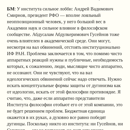
БМ
: У института сильное лобби: Андрей Вадимович
Смирнов, президент РФО — вполне лояльный
неоппозиционный человек, у него большой вес в
Академии наук и сильное влияние в философском
сообществе. Абдусалам Абдулкеримович Гусейнов тоже
очень влиятелен в академической среде. Они могут,
несмотря на вал обвинений, отстоять институционально
ИФ РАН. Проблема заключается в том, что помимо чисто
аппаратных реакций нужны и публичные, необходимость
которых, к сожалению, люди, мыслящие чисто аппаратно,
не осознают. Они не чувствуют, что на вал
идеологических обвинений сейчас надо отвечать. Нужно
искать концептуальные формы защиты от дугинизма как
от идеологии, искать от этой философии противоядие. Я
считаю, что, даже если аппаратно представители
Института философии отобьют его от этой компании, это
не будет решением проблем. Бюджетная единица
окажется в их руках, а духовно все равно победят
дугинцы. Поскольку никто из института: ни Гусейнов, ни