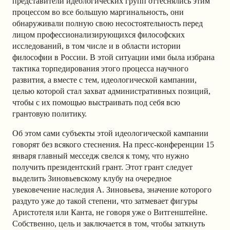
представители идеологических групп оттеснялись этим
процессом во все большую маргинальность, они
обнаруживали полную свою несостоятельность перед
лицом профессионализирующихся философских
исследований, в том числе и в области истории
философии в России. В этой ситуации ими была избрана
тактика торпедирования этого процесса научного
развития, а вместе с тем, идеологической кампании,
целью которой стал захват административных позиций,
чтобы с их помощью выстраивать под себя всю
грантовую политику.
Об этом сами субъекты этой идеологической кампании
говорят без всякого стеснения. На пресс-конференции 15
января главный месседж свелся к тому, что нужно
получить президентский грант. Этот грант следует
выделить Зиновьевскому клубу на очередное
увековечение наследия А. Зиновьева, значение которого
раздуто уже до такой степени, что затмевает фигуры
Аристотеля или Канта, не говоря уже о Витгенштейне.
Собственно, цель и заключается в том, чтобы заткнуть