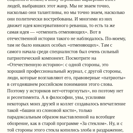
людей, выбравших этот жанр. Мы не знаем точно,
насколько они талантливы, но мы точно знаем, насколько
они политически востребованы. И многими из них
движет идея консервативного реванша, то есть та же
самая идея — «отменить отменяющих». Вот в
отечественной истории такого не наблюдалось. По-моему,
там не было никаких особых «отменяющих». Там с
самого начала среди специалистов был очень сильный
патриотический компонент. Посмотрите на
«Отечественную историю»: с одной стороны, это
хороший профессиональный журнал, с другой стороны,
люди, которые возглавляют его, правоверные «патриоты»
в сегодняшнем российском понимании этого слова.
Поэтому у историков нет«отторгнутых», но поэтому нет
и ресентимента. А в философии, увы, усилиями
некоторых моих друзей и коллег создавалось впечатление
такой «башни из слоновой кости», только
парадоксальным образом выставленной на всеобщее
обозрение, как в старой программе «За стеклом». Ну, и с
той стороны этого стекла копились злоба и раздражение,