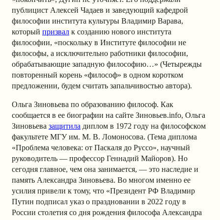
публицист Алексей Чадаев и заведующий кафедрой
философии института культуры Владимир Варава,
который
призвал
к созданию нового института
философии, «поскольку в Институте философии не
философы, а исключительно работники философии,
обрабатывающие западную философию…» (Четырежды
повторенный корень «философ» в одном коротком
предложении, будем считать запальчивостью автора).
Ольга Зиновьева по образованию философ. Как
сообщается в ее биографии на сайте Зиновьев.info, Ольга
Зиновьева
защитила
диплом в 1972 году на философском
факультете МГУ им. М. В. Ломоносова. (Тема диплома
«Проблема человека: от Паскаля до Руссо», научный
руководитель — профессор Геннадий Майоров). Но
сегодня главное, чем она занимается, — это наследие и
память Александра Зиновьева. Во многом именно ее
усилия привели к тому, что «Президент РФ Владимир
Путин подписал указ о праздновании в 2022 году в
России столетия со дня рождения философа Александра