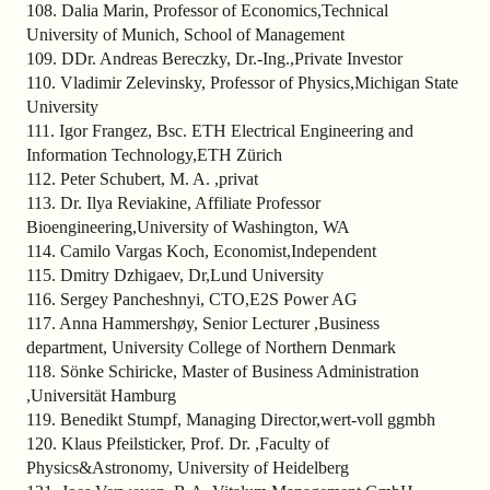
108. Dalia Marin, Professor of Economics,Technical
University of Munich, School of Management
109. DDr. Andreas Bereczky, Dr.-Ing.,Private Investor
110. Vladimir Zelevinsky, Professor of Physics,Michigan State
University
111. Igor Frangez, Bsc. ETH Electrical Engineering and
Information Technology,ETH Zürich
112. Peter Schubert, M. A. ,privat
113. Dr. Ilya Reviakine, Affiliate Professor
Bioengineering,University of Washington, WA
114. Camilo Vargas Koch, Economist,Independent
115. Dmitry Dzhigaev, Dr,Lund University
116. Sergey Pancheshnyi, CTO,E2S Power AG
117. Anna Hammershøy, Senior Lecturer ,Business
department, University College of Northern Denmark
118. Sönke Schiricke, Master of Business Administration
,Universität Hamburg
119. Benedikt Stumpf, Managing Director,wert-voll ggmbh
120. Klaus Pfeilsticker, Prof. Dr. ,Faculty of
Physics&Astronomy, University of Heidelberg