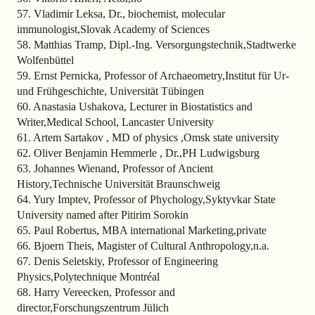
57. Vladimir Leksa, Dr., biochemist, molecular
immunologist,Slovak Academy of Sciences
58. Matthias Tramp, Dipl.-Ing. Versorgungstechnik,Stadtwerke
Wolfenbüttel
59. Ernst Pernicka, Professor of Archaeometry,Institut für Ur-
und Frühgeschichte, Universität Tübingen
60. Anastasia Ushakova, Lecturer in Biostatistics and
Writer,Medical School, Lancaster University
61. Artem Sartakov , MD of physics ,Omsk state university
62. Oliver Benjamin Hemmerle , Dr.,PH Ludwigsburg
63. Johannes Wienand, Professor of Ancient
History,Technische Universität Braunschweig
64. Yury Imptev, Professor of Phychology,Syktyvkar State
University named after Pitirim Sorokin
65. Paul Robertus, MBA international Marketing,private
66. Bjoern Theis, Magister of Cultural Anthropology,n.a.
67. Denis Seletskiy, Professor of Engineering
Physics,Polytechnique Montréal
68. Harry Vereecken, Professor and
director,Forschungszentrum Jülich