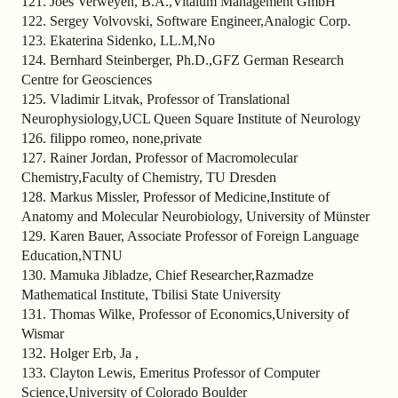
121. Joes Verweyen, B.A.,Vitalum Management GmbH
122. Sergey Volvovski, Software Engineer,Analogic Corp.
123. Ekaterina Sidenko, LL.M,No
124. Bernhard Steinberger, Ph.D.,GFZ German Research
Centre for Geosciences
125. Vladimir Litvak, Professor of Translational
Neurophysiology,UCL Queen Square Institute of Neurology
126. filippo romeo, none,private
127. Rainer Jordan, Professor of Macromolecular
Chemistry,Faculty of Chemistry, TU Dresden
128. Markus Missler, Professor of Medicine,Institute of
Anatomy and Molecular Neurobiology, University of Münster
129. Karen Bauer, Associate Professor of Foreign Language
Education,NTNU
130. Mamuka Jibladze, Chief Researcher,Razmadze
Mathematical Institute, Tbilisi State University
131. Thomas Wilke, Professor of Economics,University of
Wismar
132. Holger Erb, Ja ,
133. Clayton Lewis, Emeritus Professor of Computer
Science,University of Colorado Boulder