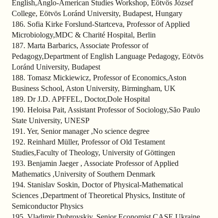
English,Anglo-American Studies Workshop, Eötvös József
College, Eötvös Loránd University, Budapest, Hungary
186. Sofia Kirke Forslund-Startceva, Professor of Applied
Microbiology,MDC & Charité Hospital, Berlin
187. Marta Barbarics, Associate Professor of
Pedagogy,Department of English Language Pedagogy, Eötvös
Loránd University, Budapest
188. Tomasz Mickiewicz, Professor of Economics,Aston
Business School, Aston University, Birmingham, UK
189. Dr J.D. APFFEL, Doctor,Dole Hospital
190. Heloisa Pait, Assistant Professor of Sociology,São Paulo
State University, UNESP
191. Yer, Senior manager ,No science degree
192. Reinhard Müller, Professor of Old Testament
Studies,Faculty of Theology, University of Göttingen
193. Benjamin Jaeger , Associate Professor of Applied
Mathematics ,University of Southern Denmark
194. Stanislav Soskin, Doctor of Physical-Mathematical
Sciences ,Department of Theoretical Physics, Institute of
Semiconductor Physics
195. Vladimir Dubrovskiy, Senior Economist,CASE Ukraine