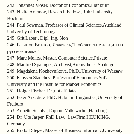
242. Johannes Moser, Doctor of Economics,Frankfurt
243. Nikita Artemov, Research Fellow ,Ruhr University
Bochum
244. Paul Sowman, Professor of Clinical Sciences,Auckland
University of Technology
245. Grit Laber , Dipl. Ing.,Non
246. Разинов Виктор, Издатель,”Нобелевские лекции на
русском языке”
247. Marc Mones, Master, Computer Science,Private
248. Manfred Spalinger, Archivist,Archivdienst Spalinger
249. Magdalena Kozhevnikova, Ph.D.,University of Warsaw
250. Krassen Stanchev, Professor of Economics,Sofia
University and the Institute for Market Economics
251. Holger Fischer, Dr.,not affiliated
252. Peter Arkadiev, PhD. Habil. in Linguistics,University of
Freiburg
253. Annette Schaly , Diplom Volkswirtin ,Hamburg
254. Dr. Ute Jasper, PhD Law, ,LawFirm HEUKING,
Germany
255. Rudolf Steger, Master of Business Informatic,University