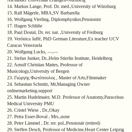
14. Markus Lange, Prof. Dr. med.,University of Würzburg
15. Ralf Mägerle, MBA,SV Barbarella
16. Wolfgang Vierling, Diplomphysiker,Pensionist
17. Hagen Schlühr
18. Paul Dostal, Dr. rer. nat. ,University of Freiburg
19. Verónica Jaffé, PhD German Literature,Ex teacher UCV
Caracas Venezuela
20. Wolfgang Lucks, —,—
21. Stefan Junker, Dr.,Helm Stierlin Institute, Heidelberg
22. Arnulf Christian Mattes, Professor of
Musicology,University of Bergen
23. Γιώργης Φωτόπουλος , Master of Arts,Filmmaker
24. Sebastian Schmitz, Mr,Managing Owner
onlinemarketing.support
25. Martin Hudelmaier, M.D. Professor of Anatomy,Paracelsus
Medical University PMU
26. Cristel Wiese , Dr.,Okay
27. Petra Esser-Boval , Mrs.,none
28. Peter Lämmel , Dr. rer. pol.,Pensionär (retired)
29. Steffen Desch, Professor of Medicine,Heart Center Leipzig