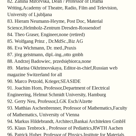
82. Žanina Mirčevska, Dean / Professor of Drama
Writing,Academy of Theatre, Radio, Film and Television,
University of Ljubljana
83. Hieram Neumann-Heyme, Post Doc, Material
Science,Helmholz-Zentrum Dresden-Rossendorf
84. Theo Graser, Engineer,none (retired)
85. Wolfgang Prinz , Dr.MdSc.,Biz AG
86. Eva Wichmann, Dr. med.,Praxis
87. jörg geistmann, dipl.-ing.,otto gmbh
88. Andrzej Badowiec, przedsiębiorca,none
89. Marina Okhrimovskaya, Editor-in-chief,Russian web
magazine Switzerland for all
90. Marco Petzold, Krieger,SEASIDE
91. Joachim Horn, Professor,Department of Electrical
Engineering, Helmut Schmidt University, Hamburg
92. Gerry Neu, Professor,LGK Esch/Alzette
93. Matthias Aschenbrenner, Professor of Mathematics,Faculty
of Mathematics, University of Vienna
94. Markus Hildebrandt, Architect,Bankai Architekten GmbH
95. Klaus Tenbrock , Professor of Pediatrics,RWTH Aachen
96. Patrick Huber, Professor of Physics,Institute for Materials