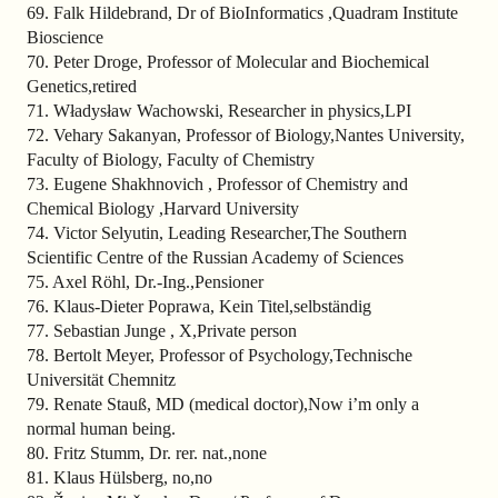
69. Falk Hildebrand, Dr of BioInformatics ,Quadram Institute
Bioscience
70. Peter Droge, Professor of Molecular and Biochemical
Genetics,retired
71. Władysław Wachowski, Researcher in physics,LPI
72. Vehary Sakanyan, Professor of Biology,Nantes University,
Faculty of Biology, Faculty of Chemistry
73. Eugene Shakhnovich , Professor of Chemistry and
Chemical Biology ,Harvard University
74. Victor Selyutin, Leading Researcher,The Southern
Scientific Centre of the Russian Academy of Sciences
75. Axel Röhl, Dr.-Ing.,Pensioner
76. Klaus-Dieter Poprawa, Kein Titel,selbständig
77. Sebastian Junge , X,Private person
78. Bertolt Meyer, Professor of Psychology,Technische
Universität Chemnitz
79. Renate Stauß, MD (medical doctor),Now i’m only a
normal human being.
80. Fritz Stumm, Dr. rer. nat.,none
81. Klaus Hülsberg, no,no