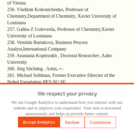
of Vienna
256. Vladimir Kolesnichenko, Professor of
Chemistry,Department of Chemistry, Xavier University of
Louisiana
257. Galina Z Goloverda, Professor of Chemistry,Xavier
University of Louisiana
258. Vendula Bartakova, Business Process
Analyst,International Company
259. Anastasia Koptsyukh , Doctoral Researcher ,Aalto
University
260. Jörg Söchting , Artist,-+-
261. Michael Sohlman, Former Executive Director of the
Nobel Foundation,IIES.SU.SE
262. Sergey Kudaev, Dr. – Ing. ,ams OSRAM
We respect your privacy
263. Christian Stegmann , Professor of Physics, Director for
Astroparticle Physics,University Potsdam, DESY
We use Google Analytics to understand how you interact with our
264. Alexander Gabovich, Doctor of Physics,Institute of
website and to improve your experience. Your data is processed
anonymously and helps us provide better content.
Physics, Kyiv
265. Thomas Mueller, Professor of Chemistry,Institute of
Accept Analytics
Decline
Customize
Chemistry, Carl von Ossietzky University Oldenburg