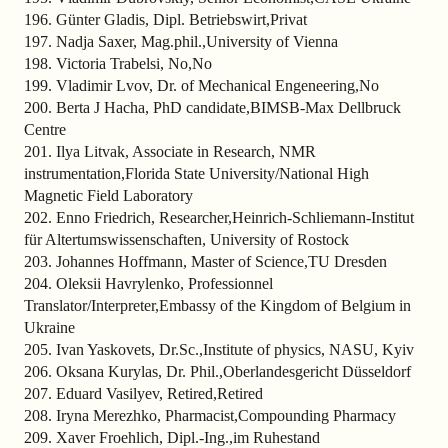
196. Günter Gladis, Dipl. Betriebswirt,Privat
197. Nadja Saxer, Mag.phil.,University of Vienna
198. Victoria Trabelsi, No,No
199. Vladimir Lvov, Dr. of Mechanical Engeneering,No
200. Berta J Hacha, PhD candidate,BIMSB-Max Dellbruck
Centre
201. Ilya Litvak, Associate in Research, NMR
instrumentation,Florida State University/National High
Magnetic Field Laboratory
202. Enno Friedrich, Researcher,Heinrich-Schliemann-Institut
für Altertumswissenschaften, University of Rostock
203. Johannes Hoffmann, Master of Science,TU Dresden
204. Oleksii Havrylenko, Professionnel
Translator/Interpreter,Embassy of the Kingdom of Belgium in
Ukraine
205. Ivan Yaskovets, Dr.Sc.,Institute of physics, NASU, Kyiv
206. Oksana Kurylas, Dr. Phil.,Oberlandesgericht Düsseldorf
207. Eduard Vasilyev, Retired,Retired
208. Iryna Merezhko, Pharmacist,Compounding Pharmacy
209. Xaver Froehlich, Dipl.-Ing.,im Ruhestand