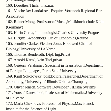
160. Dorothea Thaler, n.a.,n.a.
161. Viacheslav Landakov , Esquire ,Voronezh Regional Bar
Association
162. Rainer Moog, Professor of Music,Musikhochschule Köln
(Germany)
163. Karin Cerna, Immunologist,Charles University Prague
164. Birgitta Swedenborg, Dr. of Economics,Retired
165. Jennifer Clarke, Fletcher Jones Endowed Chair of
Biology,University of La Verne
166. Thomas Benderoth, Dipl. Ing,Privat
167. Arnold Kretzl, kein Titel,privat
168. Grigorii Vershinin , Specialist in Translation ,Department
of Foreign Languages, Perm State University
169. Kirill Sokolovsky, postdoctoral researcher,Department of
Astronomy, University of Illinois Urbana-Champaign
170. Oliver Jensch, Software Developer,SIListra Systems
171. Yousef Daneshbod, Professor of Mathematics,University
of La Verne
172. Maria Chekhova, Professor of Physics,Max-Planck
Institute for the Science of Light