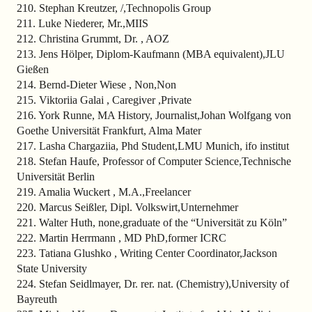
210. Stephan Kreutzer, /,Technopolis Group
211. Luke Niederer, Mr.,MIIS
212. Christina Grummt, Dr. , AOZ
213. Jens Hölper, Diplom-Kaufmann (MBA equivalent),JLU
Gießen
214. Bernd-Dieter Wiese , Non,Non
215. Viktoriia Galai , Caregiver ,Private
216. York Runne, MA History, Journalist,Johan Wolfgang von
Goethe Universität Frankfurt, Alma Mater
217. Lasha Chargaziia, Phd Student,LMU Munich, ifo institut
218. Stefan Haufe, Professor of Computer Science,Technische
Universität Berlin
219. Amalia Wuckert , M.A.,Freelancer
220. Marcus Seißler, Dipl. Volkswirt,Unternehmer
221. Walter Huth, none,graduate of the “Universität zu Köln”
222. Martin Herrmann , MD PhD,former ICRC
223. Tatiana Glushko , Writing Center Coordinator,Jackson
State University
224. Stefan Seidlmayer, Dr. rer. nat. (Chemistry),University of
Bayreuth