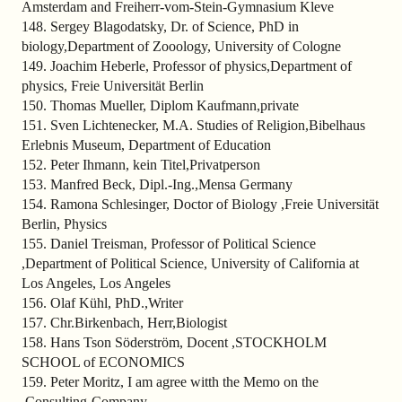
Amsterdam and Freiherr-vom-Stein-Gymnasium Kleve
148. Sergey Blagodatsky, Dr. of Science, PhD in
biology,Department of Zooology, University of Cologne
149. Joachim Heberle, Professor of physics,Department of
physics, Freie Universität Berlin
150. Thomas Mueller, Diplom Kaufmann,private
151. Sven Lichtenecker, M.A. Studies of Religion,Bibelhaus
Erlebnis Museum, Department of Education
152. Peter Ihmann, kein Titel,Privatperson
153. Manfred Beck, Dipl.-Ing.,Mensa Germany
154. Ramona Schlesinger, Doctor of Biology ,Freie Universität
Berlin, Physics
155. Daniel Treisman, Professor of Political Science
,Department of Political Science, University of California at
Los Angeles, Los Angeles
156. Olaf Kühl, PhD.,Writer
157. Chr.Birkenbach, Herr,Biologist
158. Hans Tson Söderström, Docent ,STOCKHOLM
SCHOOL of ECONOMICS
159. Peter Moritz, I am agree witth the Memo on the
,Consulting-Company