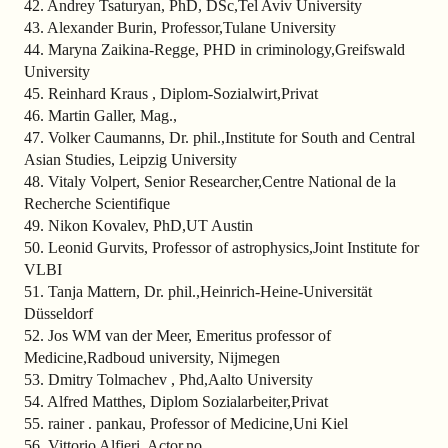
42. Andrey Tsaturyan, PhD, DSc,Tel Aviv University
43. Alexander Burin, Professor,Tulane University
44. Maryna Zaikina-Regge, PHD in criminology,Greifswald
University
45. Reinhard Kraus , Diplom-Sozialwirt,Privat
46. Martin Galler, Mag.,
47. Volker Caumanns, Dr. phil.,Institute for South and Central
Asian Studies, Leipzig University
48. Vitaly Volpert, Senior Researcher,Centre National de la
Recherche Scientifique
49. Nikon Kovalev, PhD,UT Austin
50. Leonid Gurvits, Professor of astrophysics,Joint Institute for
VLBI
51. Tanja Mattern, Dr. phil.,Heinrich-Heine-Universität
Düsseldorf
52. Jos WM van der Meer, Emeritus professor of
Medicine,Radboud university, Nijmegen
53. Dmitry Tolmachev , Phd,Aalto University
54. Alfred Matthes, Diplom Sozialarbeiter,Privat
55. rainer . pankau, Professor of Medicine,Uni Kiel
56. Vittorio Alfieri, Actor,no