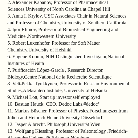
2. Alexander Kabanov, Professor of Pharmaceutical
Sciences,University of North Carolina at Chapel Hill
3. Anna I. Krylov, USC Associates Chair in Natural Sciences
and Professor of Chemistry,University of Southern California
4. Igor Efimov, Professor of Biomedical Engineering and
Medicine ,Northwestern University
5. Robert Luxenhofer, Professor for Soft Matter
Chemistry,University of Helsinki
6. Eugene Koonin, NIH Distinguished Investigator,National
Institutes of Health
7. Purificación López-García , Research Director,
Biology,Centre National de la Recherche Scientifique
8. Veli-Pekka Tynkkynen, Professor in Russian Environmental
Studies,Aleksanteri Institute, University of Helsinki
9. Michael Lott, Start-up investor,self-employed
10. Bastian Hauck, CEO, Dedoc Labs,#dedoc°
11. Markus Büscher, Professor of Physics,Forschungszentrum
Jülich and Heinrich Heine University Düsseldorf
12. Jasper Albrecht, Philosoph,Universität Wien
13. Wolfgang Kiessling, Professor of Paleontology ,Friedrich-
Alexander Universität Erlangen-Nürnberg