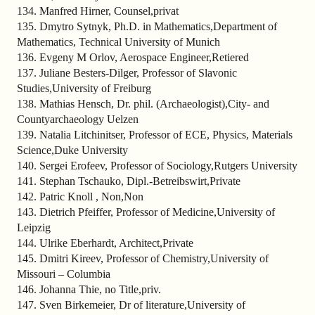
134. Manfred Hirner, Counsel,privat
135. Dmytro Sytnyk, Ph.D. in Mathematics,Department of
Mathematics, Technical University of Munich
136. Evgeny M Orlov, Aerospace Engineer,Retiered
137. Juliane Besters-Dilger, Professor of Slavonic
Studies,University of Freiburg
138. Mathias Hensch, Dr. phil. (Archaeologist),City- and
Countyarchaeology Uelzen
139. Natalia Litchinitser, Professor of ECE, Physics, Materials
Science,Duke University
140. Sergei Erofeev, Professor of Sociology,Rutgers University
141. Stephan Tschauko, Dipl.-Betreibswirt,Private
142. Patric Knoll , Non,Non
143. Dietrich Pfeiffer, Professor of Medicine,University of
Leipzig
144. Ulrike Eberhardt, Architect,Private
145. Dmitri Kireev, Professor of Chemistry,University of
Missouri – Columbia
146. Johanna Thie, no Title,priv.
147. Sven Birkemeier, Dr of literature,University of