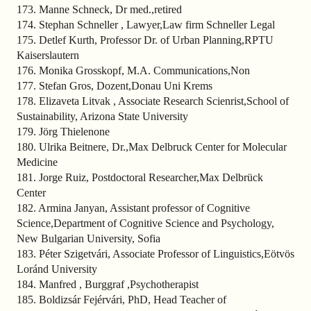
173. Manne Schneck, Dr med.,retired
174. Stephan Schneller , Lawyer,Law firm Schneller Legal
175. Detlef Kurth, Professor Dr. of Urban Planning,RPTU
Kaiserslautern
176. Monika Grosskopf, M.A. Communications,Non
177. Stefan Gros, Dozent,Donau Uni Krems
178. Elizaveta Litvak , Associate Research Scienrist,School of
Sustainability, Arizona State University
179. Jörg Thielenone
180. Ulrika Beitnere, Dr.,Max Delbruck Center for Molecular
Medicine
181. Jorge Ruiz, Postdoctoral Researcher,Max Delbrück
Center
182. Armina Janyan, Assistant professor of Cognitive
Science,Department of Cognitive Science and Psychology,
New Bulgarian University, Sofia
183. Péter Szigetvári, Associate Professor of Linguistics,Eötvös
Loránd University
184. Manfred , Burggraf ,Psychotherapist
185. Boldizsár Fejérvári, PhD, Head Teacher of