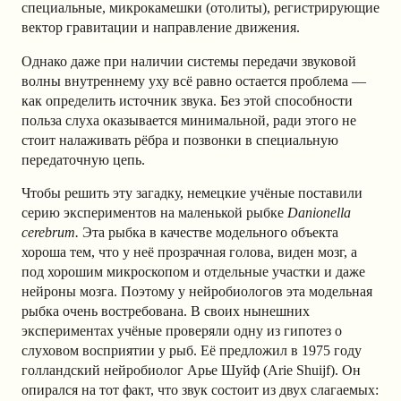
специальные, микрокамешки (отолиты), регистрирующие
вектор гравитации и направление движения.
Однако даже при наличии системы передачи звуковой
волны внутреннему уху всё равно остается проблема —
как определить источник звука. Без этой способности
польза слуха оказывается минимальной, ради этого не
стоит налаживать рёбра и позвонки в специальную
передаточную цепь.
Чтобы решить эту загадку, немецкие учёные поставили
серию экспериментов на маленькой рыбке
Danionella
cerebrum.
Эта рыбка в качестве модельного объекта
хороша тем, что у неё прозрачная голова, виден мозг, а
под хорошим микроскопом и отдельные участки и даже
нейроны мозга. Поэтому у нейробиологов эта модельная
рыбка очень востребована. В своих нынешних
экспериментах учёные проверяли одну из гипотез о
слуховом восприятии у рыб. Её предложил в 1975 году
голландский нейробиолог Арье Шуйф (Arie Shuijf). Он
опирался на тот факт, что звук состоит из двух слагаемых: