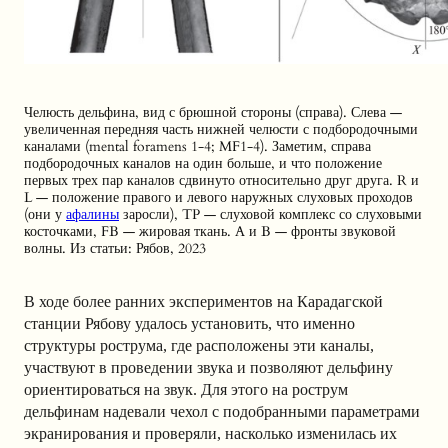
Челюсть дельфина, вид с брюшной стороны (справа). Слева —
увеличенная передняя часть нижней челюсти с подбородочными
каналами (mental foramens 1-4; MF1-4). Заметим, справа
подбородочных каналов на один больше, и что положение
первых трех пар каналов сдвинуто относительно друг друга. R и
L — положение правого и левого наружных слуховых проходов
(они у
афалины
заросли), TP — слуховой комплекс со слуховыми
косточками, FB — жировая ткань. A и B — фронты звуковой
волны. Из статьи: Рябов, 2023
В ходе более ранних экспериментов на Карадагской
станции Рябову удалось установить, что именно
структуры рострума, где расположены эти каналы,
участвуют в проведении звука и позволяют дельфину
ориентироваться на звук. Для этого на рострум
дельфинам надевали чехол с подобранными параметрами
экранирования и проверяли, насколько изменилась их