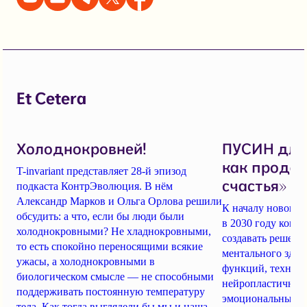
Et Cetera
Холоднокровней!
ПУСИН для 
как продае
T-invariant представляет 28-й эпизод
счастья»
подкаста КонтрЭволюция. В нём
Александр Марков и Ольга Орлова решили
К началу нового 
обсудить: а что, если бы люди были
в 2030 году компа
холоднокровными? Не хладнокровными,
создавать решен
то есть спокойно переносящими всякие
ментального здор
ужасы, а холоднокровными в
функций, технол
биологическом смысле — не способными
нейропластичнос
поддерживать постоянную температуру
эмоциональным со
тела. Как тогда выглядели бы мы и наша