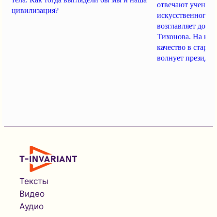
отвечают ученые 
цивилизация?
искусственного и
возглавляет дочь
Тихонова. На кон
качество в старос
волнует президент
Тексты
Видео
Аудио