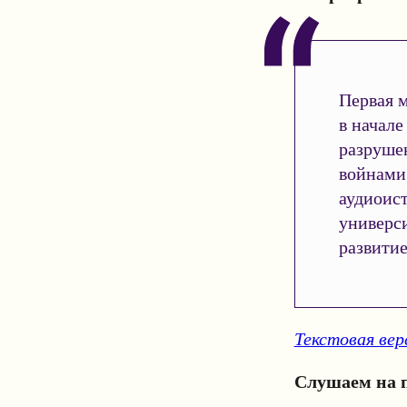
Первая 
в начале
разруше
войнами.
аудиоист
универс
развити
Текстовая ве
Слушаем на 