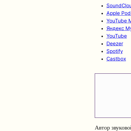
SoundClo
Apple Pod
YouTube 
Яндекс М
YouTube
Deezer
Spotify
Castbox
Автор звуково