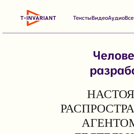
Перейти
к
Тексты
Видео
Аудио
Вс
содержимому
Челове
разраб
НАСТОЯ
РАСПРОСТР
АГЕНТОМ