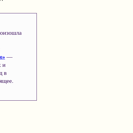
роизошла
й
и»
—
х и
д в
ящее.