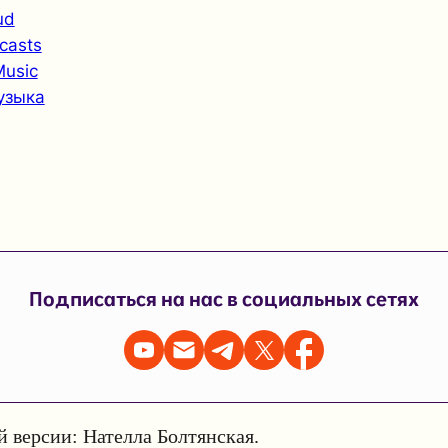
ud
casts
Music
узыка
Подписаться на нас в социальных сетях
й версии: Нателла Болтянская.