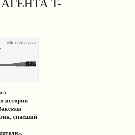
АГЕНТА T-
чил
в истории
 Ваксман
отик, спасший
датели».