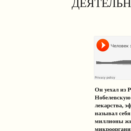
ДЕЯТЕЛЬН
Он уехал из Р
Нобелевскую
лекарства, э
называл себя
миллионы жи
микроорганиз