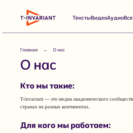
Перейти
к
Тексты
Видео
Аудио
Вс
содержимому
Главная
О нас
О нас
Кто мы такие:
T-invariant — это медиа академического сообщест
странах на разных континентах.
Для кого мы работаем: