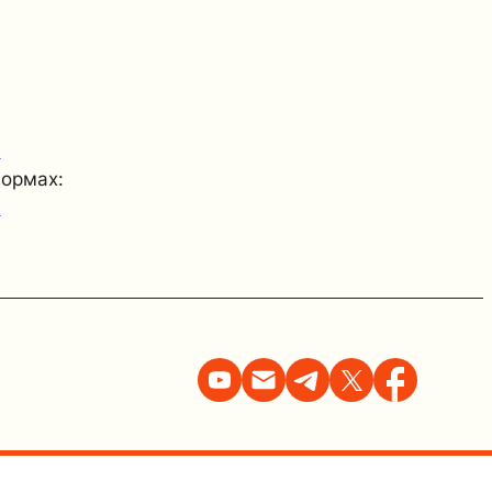
е
формах:
е