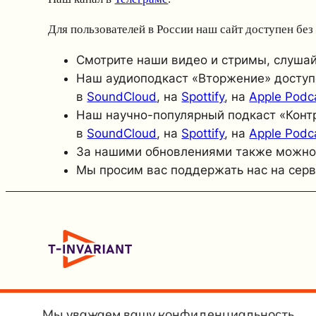
Для пользователей в России наш сайт доступен бе
Смотрите наши видео и стримы, слуша
Наш аудиоподкаст «Вторжение» доступ
в
SoundCloud
, на
Spottify
, на
Apple Podc
Наш научно-популярный подкаст «Конт
в
SoundCloud
, на
Spottify
, на
Apple Podc
За нашими обновлениями также можно
Мы просим вас поддержать нас на сер
Мы уважаем вашу конфиденциальность