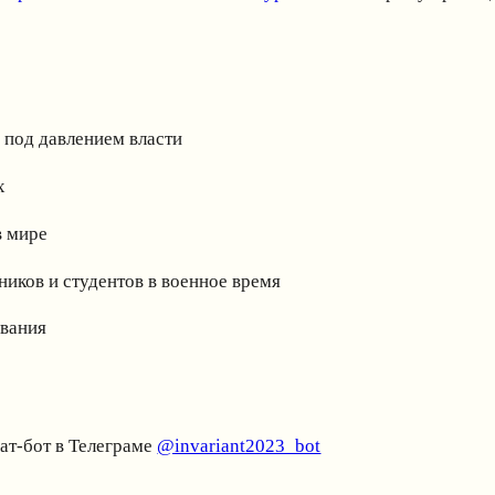
 под давлением власти
ых
в мире
ников и студентов в военное время
ования
чат-бот в Телеграме
@invariant2023_bot