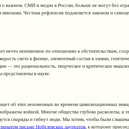
о важном. СМИ и медиа в России, больше не могут без огр
менами. Честная рефлексия подавляется законом и самоцензу
ют нечто неизменное по отношению к обстоятельствам, сохр
орость света в физике, элементный состав в химии, генетич
ии — это рациональность, творческое и критическое мышле
 представлены в науке.
минает об этих неизменных во времени цивилизационных инв
зображена войной. Многие общества глубоко расколоты, и э
 рвутся снаряды и гибнут люди. Мы хотим, чтобы были слышн
открытом письме Нобелевских лауреатов
, к которому присо