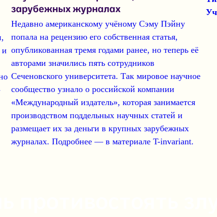
зарубежных журналах
Уч
Недавно американскому учёному
Сэму Пэйну
попала на рецензию его собственная статья,
,
опубликованная тремя годами ранее, но теперь её
 и
авторами значились пять сотрудников
Сеченовского университета
. Так мировое научное
но
сообщество узнало о российской компании
-
«Международный издатель»
, которая занимается
производством
поддельных научных статей
и
размещает их за деньги в крупных зарубежных
журналах. Подробнее — в материале T-invariant.
ь противостоять злу