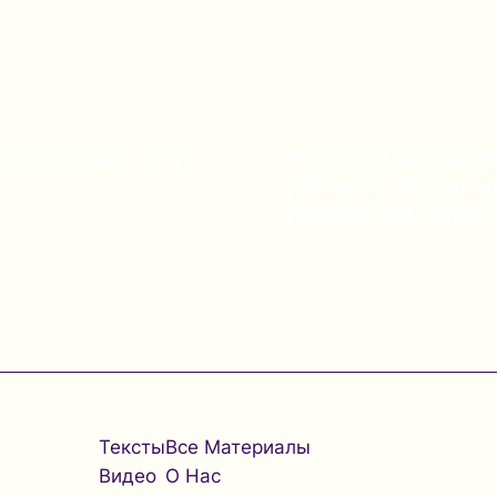
т: животные могут
Несвободный лазер
учёные из России 
уникальной устан
Тексты
Все Материалы
Видео
О Нас