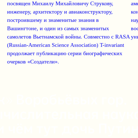
посвящен
Михаилу Михайловичу Струкову
,
ам
инженеру, архитектору и авиаконструктору,
ко
построившему и знаменитые знания в
на
Вашингтоне, и один из самых знаменитых
во
самолетов Вьетнамской войны. Совместно с
RASA
ун
(Russian-American Science Association)
T-invariant
продолжает публикацию серии биографических
очерков
«Создатели»
.
» Воробьёвых гор.
числительная наука
и чём тут дочь Пути