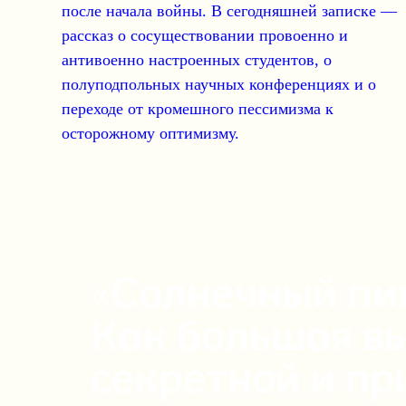
после начала войны. В сегодняшней записке —
рассказ о сосуществовании
провоенно
и
антивоенно настроенных студентов
, о
полуподпольных научных конференциях
и о
переходе от
кромешного пессимизма
к
осторожному оптимизму
.
«Солнечный пик
Как большая вы
секретной и пр