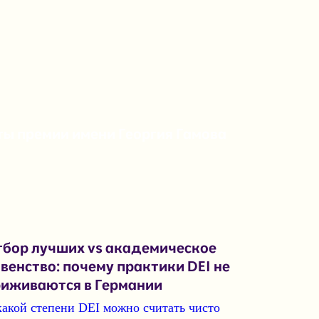
ы премии имени Георгия Гамова
бор лучших vs академическое
венство: почему практики DEI не
риживаются в Германии
какой степени
DEI
можно считать
чисто