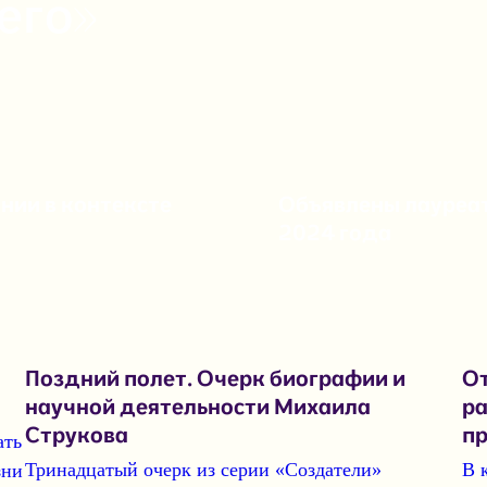
его»
нии в контексте
Объявлены лауреат
2024 года
Поздний полет. Очерк биографии и
От
научной деятельности Михаила
ра
Струкова
п
ать
Тринадцатый очерк
из серии «Создатели»
В 
зни