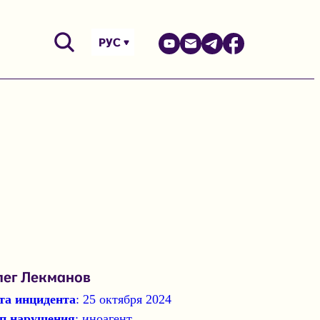
РУС
лег Лекманов
та инцидента
: 25 октября 2024
п нарушения
: иноагент