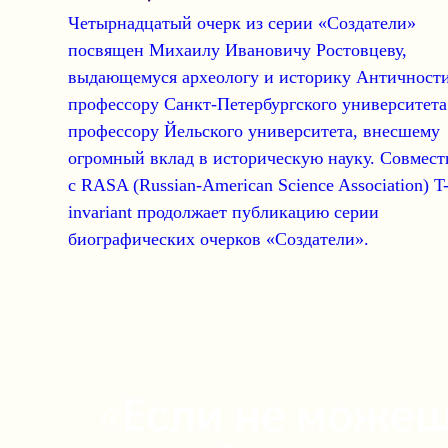
Четырнадцатый очерк
из серии «Создатели»
посвящен
Михаилу Ивановичу Ростовцеву
,
выдающемуся археологу и историку Античности
профессору Санкт-Петербургского университета
профессору Йельского университета, внесшему
огромный вклад в историческую науку. Совмест
с
RASA (Russian-American Science Association)
T
invariant продолжает публикацию серии
биографических очерков
«Создатели»
.
«Если не можеш