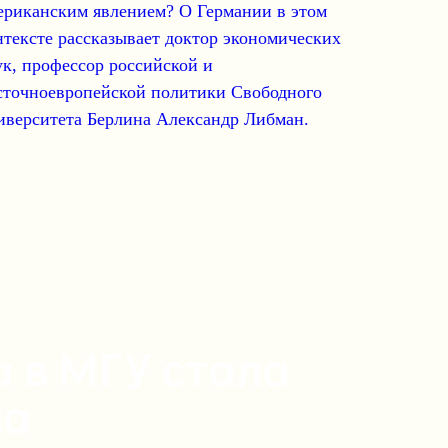
ериканским явлением
? О
Германии
в этом
нтексте рассказывает доктор экономических
ук, профессор российской и
сточноевропейской политики Свободного
иверситета Берлина
Александр Либман
.
 в МГУ стала
на