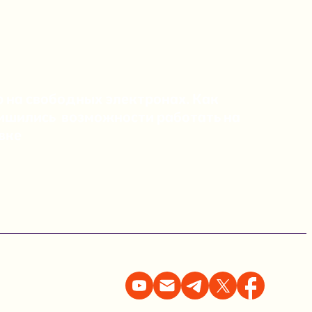
 на свободных электронах. Как
лишились возможности работать на
овке