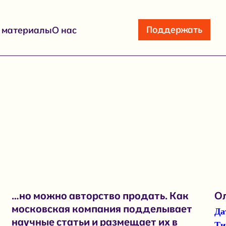
Поддержать
е материалы
О нас
…но можно авторство продать. Как
О
московская компания подделывает
Да
научные статьи и размещает их в
Ти