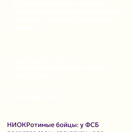
Историк Константин Пахалюк —
о конструировании исторической
памяти и «‎геноциде советского
народа»
Соавторы. Кто и как
сфальсифицировал дело физика
Олега Кабова
Ирина Бусыгина
НИОКРотимые бойцы: у ФСБ