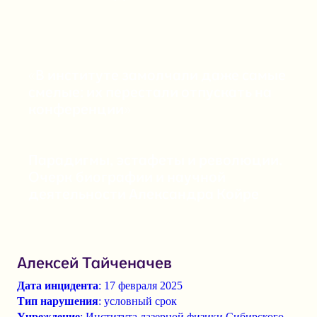
«В институте замолчали даже самые
смелые: их перестали отпускать на
конференции»
Парадигмы, эстафеты и революции.
Очерк биографии и научной
деятельности Александра Койре
Алексей Тайченачев
Дата инцидента
: 17 февраля 2025
Тип нарушения
: условный срок
Учреждение
: Института лазерной физики Сибирского