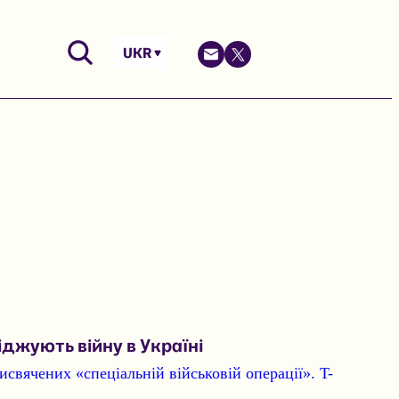
UKR
іджують війну в Україні
рисвячених «спеціальній військовій операції»
. T-