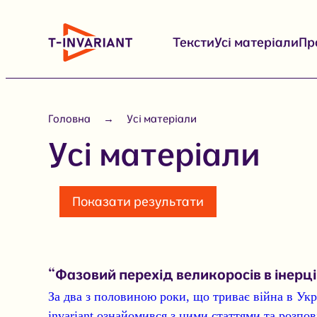
Перейти
до
Тексти
Усі матеріали
Пр
вмісту
Головна
Усі матеріали
Усі матеріали
Показати результати
“Фазовий перехід великоросів в інерці
За два з половиною роки, що триває війна в Укр
invariant ознайомився з цими статтями та розпов