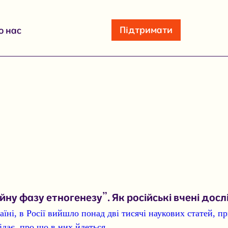
Підтримати
о нас
йну фазу етногенезу”. Як російські вчені досл
аїні, в Росії вийшло понад
дві тисячі наукових статей, п
ідає, про що в них йдеться.