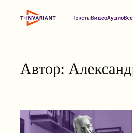
Перейти
к
Тексты
Видео
Аудио
Вс
содержимому
Автор:
Александ