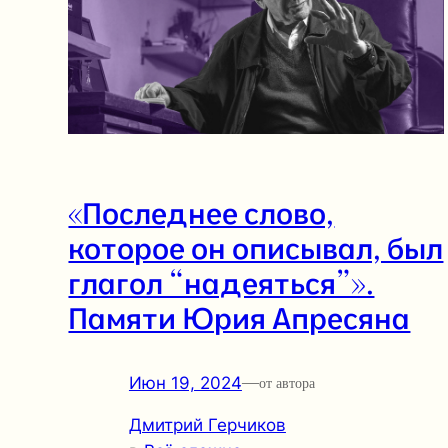
«Последнее слово,
которое он описывал, был
глагол “надеяться”».
Памяти Юрия Апресяна
Июн 19, 2024
—
от автора
Дмитрий Герчиков