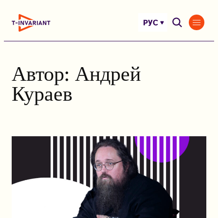
Перейти
к
РУС
содержимому
Автор:
Андрей
Кураев