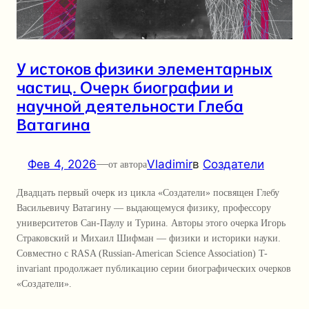
У истоков физики элементарных
частиц. Очерк биографии и
научной деятельности Глеба
Ватагина
Фев 4, 2026
—
Vladimir
в
Создатели
от автора
Двадцать первый очерк из цикла «Создатели» посвящен Глебу
Васильевичу Ватагину — выдающемуся физику, профессору
университетов Сан-Паулу и Турина. Авторы этого очерка Игорь
Страковский и Михаил Шифман — физики и историки науки.
Совместно с RASA (Russian-American Science Association) T-
invariant продолжает публикацию серии биографических очерков
«Создатели».