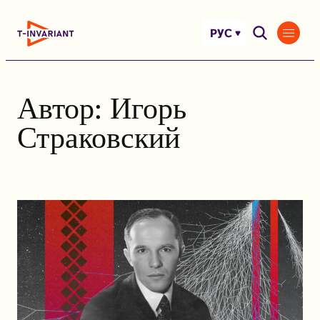
Перейти
к
РУС
содержимому
Автор:
Игорь
Страковский