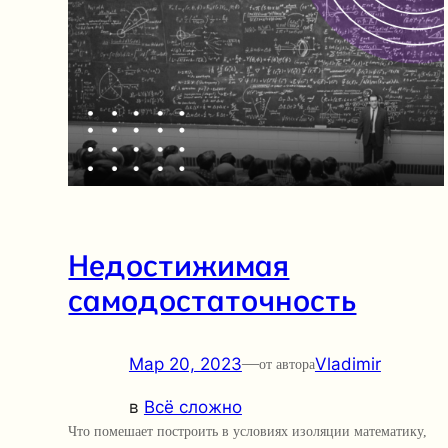
Недостижимая
самодостаточность
Мар 20, 2023
—
Vladimir
от автора
в
Всё сложно
Что помешает построить в условиях изоляции математику,