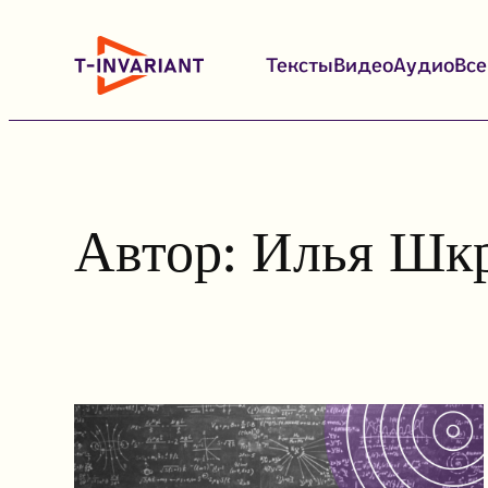
Перейти
к
Тексты
Видео
Аудио
Вс
содержимому
Автор:
Илья Шк