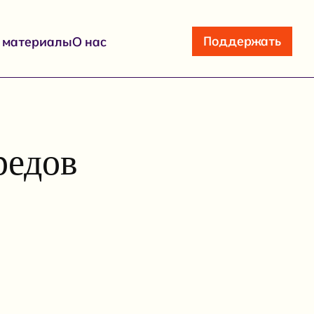
Поддержать
е материалы
О нас
редов