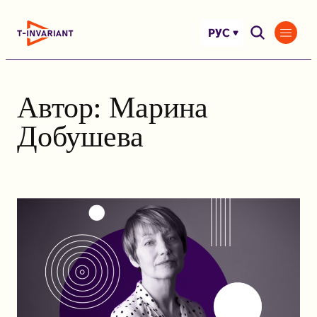
Перейти
к
РУС
содержимому
Автор:
Марина
Добушева