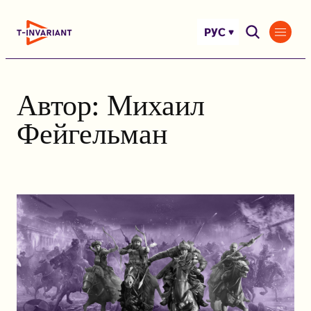
Перейти
к
РУС
содержимому
Автор:
Михаил
Фейгельман