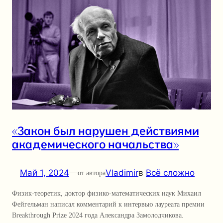
«Закон был нарушен действиями
академического начальства»
Май 1, 2024
—
Vladimir
в
Всё сложно
от автора
Физик-теоретик, доктор физико-математических наук Михаил
Фейгельман написал комментарий к интервью лауреата премии
Breakthrough Prize 2024 года Александра Замолодчикова.