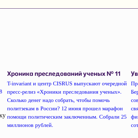
Хроника преследований ученых № 11
У
T-invariant и центр CISRUS выпускают очередной
Пр
8
пресс-релиз «Хроники преследования ученых».
Бе
Сколько денег надо собрать, чтобы помочь
со
политзекам в России? 12 июня прошел марафон
св
ку
помощи политическим заключенным. Собрали 25
фи
миллионов рублей.
со