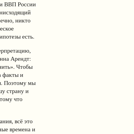
ки ВВП России
 нисходящий
ечно, никто
еское
ипотезы есть.
терпретацию,
анна Арендт:
нить». Чтобы
а факты и
я. Поэтому мы
шу страну и
тому что
ния, всё это
ные времена и