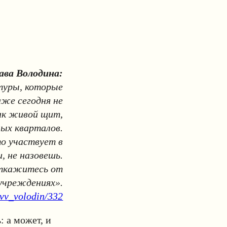
ава Володина:
ьтуры, которые
аже сегодня не
ак живой щит,
ых кварталов.
то участвует в
, не назовешь.
откажитесь от
учреждениях».
/vv_volodin/332
: а может, и