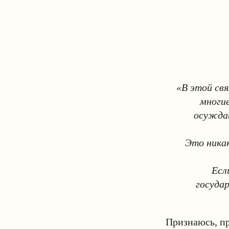
«В этой св
многие
осужда
Это никак
Есл
госуда
Признаюсь, пр