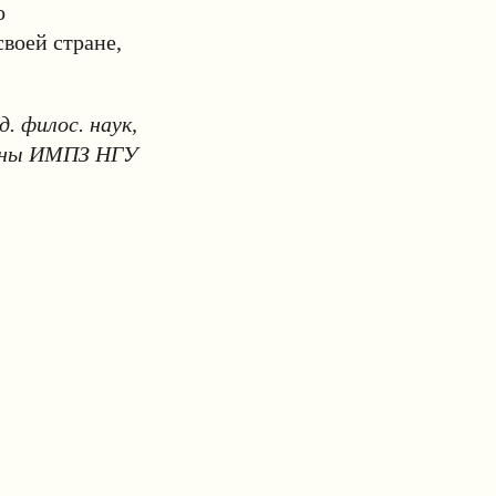
о
воей стране,
нд. филос. наук,
цины ИМПЗ НГУ