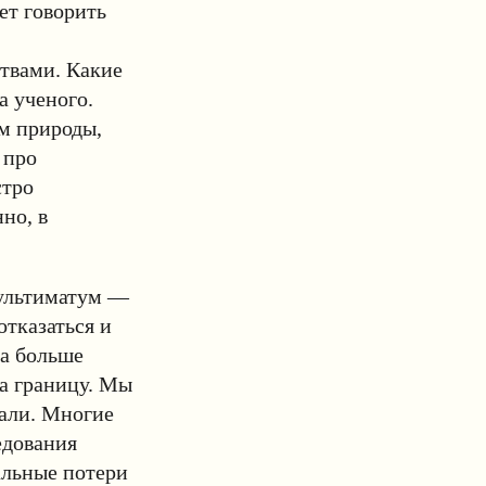
ет говорить
ствами. Какие
а ученого.
м природы,
 про
стро
но, в
 ультиматум —
отказаться и
да больше
а границу. Мы
гали. Многие
едования
альные потери