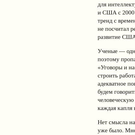
для интеллект
и США с 2000 
тренд с време
не посчитал р
развитие США 
Ученые — одни
поэтому пропа
«Уговоры и на
строить работ
адекватное п
будем говорит
человеческую 
каждая капля 
Нет смысла на
уже было. Мно