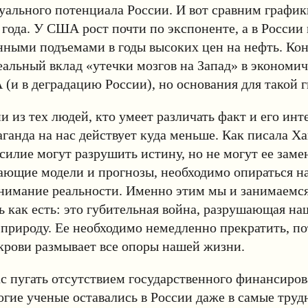
уального потенциала России. И вот сравним графи
года. У США рост почти по экспоненте, а в России
нными подъемами в годы высоких цен на нефть. Кон
еальный вклад «утечки мозгов на Запад» в экономич
(и в деградацию России), но основания для такой г
 из тех людей, кто умеет различать факт и его ин
ганда на нас действует куда меньше. Как писала Х
силие могут разрушить истину, но не могут ее заме
ающие модели и прогнозы, необходимо опираться н
онимание реальности. Именно этим мы и занимаемс
ь как есть: это губительная война, разрушающая на
природу. Ее необходимо немедленно прекратить, по
крови размывает все опоры нашей жизни.
с пугать отсутствием государственного финансирова
гие ученые оставались в России даже в самые труд