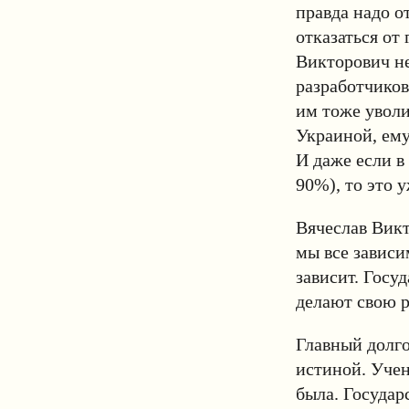
правда надо о
отказаться от
Викторович не
разработчиков
им тоже уволи
Украиной, ему
И даже если в
90%), то это 
Вячеслав Викт
мы все зависим
зависит. Госу
делают свою р
Главный долго
истиной. Учен
была. Государ