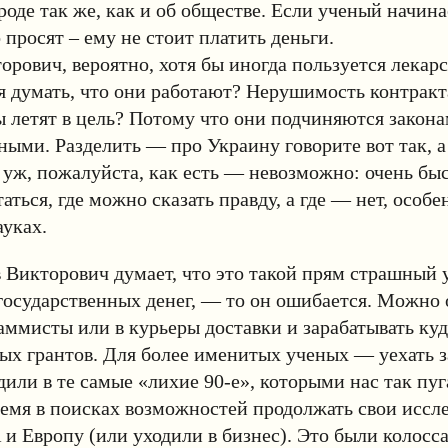
роде так же, как и об обществе. Если ученый начина
о просят – ему не стоит платить деньги.
орович, вероятно, хотя бы иногда пользуется лекар
я думать, что они работают? Нерушимость контракт
 летят в цель? Потому что они подчиняются закона
ыми. Разделить — про Украину говорите вот так, а
 уж, пожалуйста, как есть — невозможно: очень бы
ться, где можно сказать правду, а где — нет, особен
уках.
 Викторович думает, что это такой прям страшный
 государственных денег, — то он ошибается. Можно 
аммисты или в курьеры доставки и зарабатывать ку
ых грантов. Для более именитых ученых — уехать з
дили в те самые «лихие 90-е», которыми нас так пу
ремя в поисках возможностей продолжать свои иссл
и Европу (или уходили в бизнес). Это были колосс