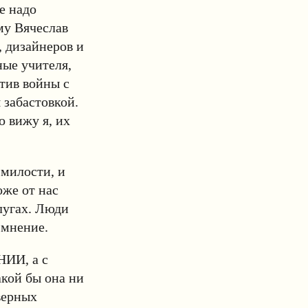
е надо
му Вячеслав
, дизайнеров и
ные учителя,
отив войны с
 забастовкой.
о вижу я, их
 милости, и
оже от нас
лугах. Люди
 мнение.
НИИ, а с
акой бы она ни
верных