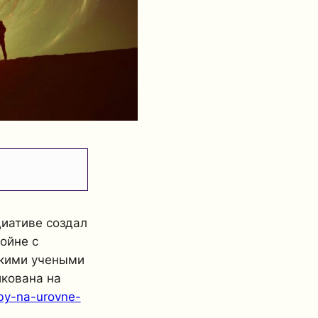
циативе создал
ойне с
скими учеными
икована на
-by-na-urovne-