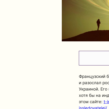
Французский 
и разослал ро
Украиной. Его
хотя бы на ин
этом сайте:
t-
issledovatelej/