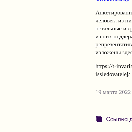
Анкетирование
человек, из ни
остальные из 
из них поддер
репрезентатив
изложены зде
https://t-inva
issledovatelej/
19 марта 2022
Ссылка д