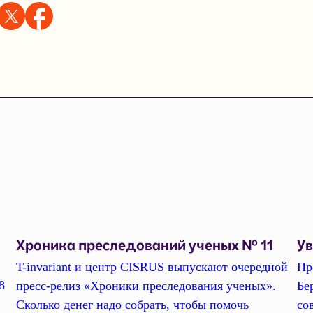
Хроника преследований ученых № 11
У
T-invariant и центр CISRUS выпускают очередной
Пр
8
пресс-релиз «Хроники преследования ученых».
Бе
Сколько денег надо собрать, чтобы помочь
со