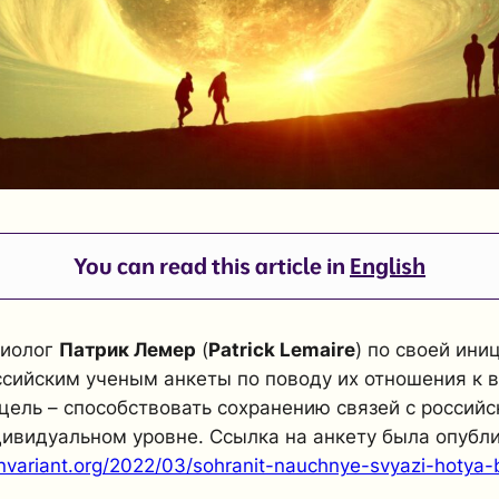
You can read this article in
English
биолог
Патрик Лемер
(
Patrick Lemaire
) по своей ини
ссийским ученым анкеты по поводу их отношения к в
 цель – способствовать сохранению связей с россий
дивидуальном уровне. Ссылка на анкету была опубл
invariant.org/2022/03/sohranit-nauchnye-svyazi-hotya