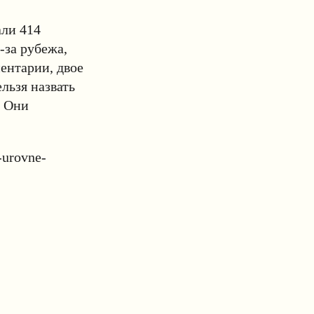
али 414
-за рубежа,
ентарии, двое
льзя назвать
. Они
-urovne-