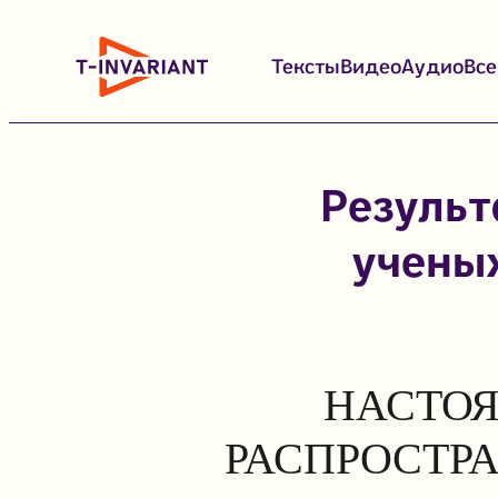
Перейти
к
Тексты
Видео
Аудио
Вс
содержимому
Результ
ученых
НАСТОЯ
РАСПРОСТР