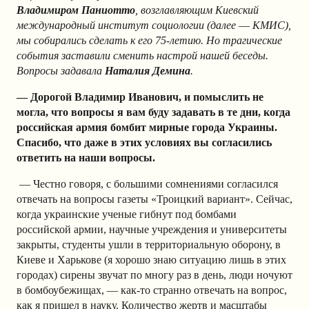
Владимиром Паниотто
, возглавляющим Киевский
международный институт социологии (далее
—
КМИС),
мы собирались сделать к его 75-летию. Но трагические
события заставили сменить настрой нашей беседы.
Вопросы задавала
Наталия Демина
.
—
Д
о
рогой Владимир Иванович, и помыслить не
могла, что вопросы я вам буду задавать в те дни, когда
российская армия бомбит мирные города Украины.
Спасибо, что даже в этих условиях вы согласились
ответить на наши вопросы.
— Честно говоря, с большими сомнениями согласился
отвечать на вопросы газеты «Троицкий вариант». Сейчас,
когда украинские ученые гибнут под бомбами
российской армии, научные учреждения и университеты
закрыты, студенты ушли в территориальную оборону, в
Киеве и Харькове (я хорошо знаю ситуацию лишь в этих
городах) сирены звучат по многу раз в день, люди ночуют
в бомбоубежищах, — как-то странно отвечать на вопрос,
как я пришел в науку. Количество жертв и масштабы