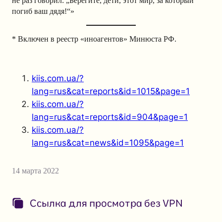
не раз говорил: „Берегите, дети, этот мир, за который
погиб ваш дядя!“»
* Включен в реестр «иноагентов» Минюста РФ.
kiis.com.ua/?
lang=rus&cat=reports&id=1015&page=1
kiis.com.ua/?
lang=rus&cat=reports&id=904&page=1
kiis.com.ua/?
lang=rus&cat=news&id=1095&page=1
14 марта 2022
Ссылка для просмотра без VPN