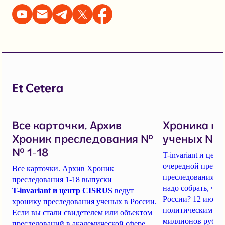
Et Cetera
Все карточки. Архив
Хроника п
Хроник преследования №
ученых № 1
№ 1-18
T-invariant и це
очередной пресс-
Все карточки. Архив Хроник
преследования уч
преследования 1-18 выпуски
надо собрать, чт
T-invariant и центр CISRUS
ведут
России? 12 июня
хронику преследования ученых в России.
политическим за
Если вы стали свидетелем или объектом
миллионов рубле
преследований в академической сфере,