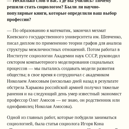
—
Несколько слов о вас. Где вы учились? Почему
решили стать социологом? Были ли научно-
популярные книги, которые определили ваш выбор
профессии?
— По образованию я математик, закончил мехмат
Киевского государственного университета им. Шевченко,
писал диплом по применению теории графов для анализа
структуры межличностных отношений. Потом работал в
Институте социологии Академии наук СССР, руководил
сектором компьютерного моделирования социальных
процессов — мы пытались создавать модели развития
общества; в свое время я сотрудничал с академиком
Николаем Амосовым (несколько дней назад в результате
обстрела Харькова российской армией получил тяжелые
ранения и на следующий день умер известный экономист
профессор Олег Амосов — не знаю, он родственник или
однофамилец Николая Амосова).
Одной из главных работ, которые побудили заниматься
социологией, была статья социолога Игоря Кона