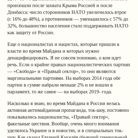
произошли после захвата Крыма Россией и после
Донбасса: число сторонников НАТО увеличилось втрое
(с 16% до 48%), а противников — уменьшилось с 57% до
32%, большинство населения стало поддерживать НАТО
как защиту от России.
Еще о националистах и нацистах, которые пришли к
власти во время Майдана и которых нужно
денацифицировать. Я не совсем понимаю, о ком идет
речь. Если о крайне правых националистических партиях
— «Свобода» и «Правый сектор», то они являются
маргинальными партиями. На выборах 2014 года обе
партии в сумме набрали меньше 2% и не вошли в
парламент, то же самое — на выборах 2019- года.
Насколько я знаю, во время Майдана в России велась
активная антимайданная пропаганда, ток-шоу, постоянно
показывались националисты, «Правый сектор»,
факельные шествия. Вообще, очень много внимания
уделялось Украине и в новостях, и в специальных ток-
шоу. Как сказал Евгений Киселёв (бывший генеральный