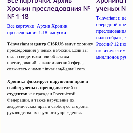
Все карточки. Архив
Хроника п
Хроник преследования №
ученых № 1
№ 1-18
T-invariant и це
очередной пресс-
Все карточки. Архив Хроник
преследования уч
преследования 1-18 выпуски
надо собрать, чт
T-invariant и центр CISRUS
ведут хронику
России? 12 июня
преследования ученых в России. Если вы
политическим за
стали свидетелем или объектом
миллионов рубле
преследований в академической сфере,
свяжитесь с нами
t.invariant@gmail.com
.
Хроника фиксирует нарушения прав и
свобод ученых, преподавателей и
студентов
как граждан Российской
Федерации, а также нарушение их
академических прав и свобод со стороны
руководства их научного учреждения.