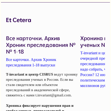
Et Cetera
Все карточки. Архив
Хроника п
Хроник преследования №
ученых № 1
№ 1-18
T-invariant и це
очередной пресс-
Все карточки. Архив Хроник
преследования уч
преследования 1-18 выпуски
надо собрать, чт
T-invariant и центр CISRUS
ведут хронику
России? 12 июня
преследования ученых в России. Если вы
политическим за
стали свидетелем или объектом
миллионов рубле
преследований в академической сфере,
свяжитесь с нами
t.invariant@gmail.com
.
Хроника фиксирует нарушения прав и
свобод ученых, преподавателей и