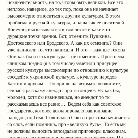
исключительность, на то, чтобы быть великой. Все это
неплохо, наверное, до тех пор, пока она не начинает
высокомерно относиться к другим культурам. В этом
проблема и русской культуры, и наша как ее носителей.
Конечно, высказываются в том числе и какие-то
дурацкие точки зрения. Вот, отменить Пушкина,
Достоевского или Бродского. А как их отменять? Они
уже написали то, что написали. И это ─ важные тексты.
Они как бы и есть культура ─ не отменишь. Просто мы
слишком поздно (я в том числе) заметили присущее
русской культуре высокомерие по отношению к культуре
соседей: к украинской культуре, к культуре народов
Балтии и другим… Говоришь на автомате «извините,
сейчас я расскажу анекдот про эстонцев». Ну как бы,
молодец, хотя бы извиняешься, но анекдот-то ты
рассказываешь все равно…. Ведем себя как советское
государство, которое декларировало равноправие
народов, но Гимн Советского Союза при этом начинается
со слов, если помнишь, про «великую Русь». То есть мы
не должны выносить запоздалые приговоры классикам,
которые уже умерли и в нашем суде не нуждаются. Но