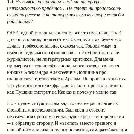
T-i
:
Но выяснять причины этой катастрофы с
неизбежностью придется… Не стоит ли продолжать
изучать русскою литературу, русскую культуру хотя бы
ради этого?
ОЛ
: С одной стороны, конечно, все это нужно делать. С
другой стороны, польза от нас будет, если мы будем это
делать профессионально, скажем так. Говоря «мы», я
имею в виду именно филологов ─ не публицистов, не
журналистов, не литературных критиков. Для меня
примером высокопрофессионального взгляда является
книжка Александра Алексеевича Долинина про
пушкинское путешествие в Арзрум. Не произнося каких-
то публицистических фраз, он отчасти про это и пишет:
как Пушкин смотрит на Кавказ и почему именно так.
Но в целом ситуация такова, что она не располагает к
спокойным исследованиям. Был крен в сторону
незамечания проблем, сейчас будет крен ─ истерический
─ в обратную сторону. И мы опять вместо трезвого и
спокойного анализа получим покаяния, саморазоблачения