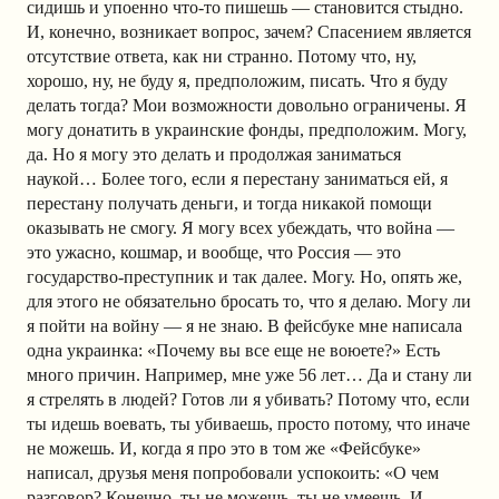
сидишь и упоенно что-то пишешь — становится стыдно.
И, конечно, возникает вопрос, зачем? Спасением является
отсутствие ответа, как ни странно. Потому что, ну,
хорошо, ну, не буду я, предположим, писать. Что я буду
делать тогда? Мои возможности довольно ограничены. Я
могу донатить в украинские фонды, предположим. Могу,
да. Но я могу это делать и продолжая заниматься
наукой… Более того, если я перестану заниматься ей, я
перестану получать деньги, и тогда никакой помощи
оказывать не смогу. Я могу всех убеждать, что война —
это ужасно, кошмар, и вообще, что Россия — это
государство-преступник и так далее. Могу. Но, опять же,
для этого не обязательно бросать то, что я делаю. Могу ли
я пойти на войну — я не знаю. В фейсбуке мне написала
одна украинка: «Почему вы все еще не воюете?» Есть
много причин. Например, мне уже 56 лет… Да и стану ли
я стрелять в людей? Готов ли я убивать? Потому что, если
ты идешь воевать, ты убиваешь, просто потому, что иначе
не можешь. И, когда я про это в том же «Фейсбуке»
написал, друзья меня попробовали успокоить: «О чем
разговор? Конечно, ты не можешь, ты не умеешь. И