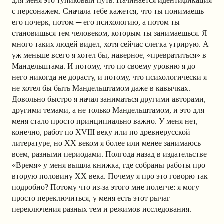
для меня это тупиковый путь. Начинается идентификация
с персонажем. Сначала тебе кажется, что ты понимаешь
его почерк, потом ─ его психологию, а потом ты
становишься тем человеком, которым ты занимаешься. Я
много таких людей видел, хотя сейчас слегка утрирую. А
уж меньше всего я хотел бы, наверное, «превратиться» в
Мандельштама. И потому, что по своему уровню я до
него никогда не дорасту, и потому, что психологически я
не хотел бы быть Мандельштамом даже в кавычках.
Довольно быстро я начал заниматься другими авторами,
другими темами, а не только Мандельштамом, и это для
меня стало просто принципиально важно. У меня нет,
конечно, работ по XVIII веку или по древнерусской
литературе, но XX веком я более или менее занимаюсь
всем, разными периодами. Полгода назад в издательстве
«Время» у меня вышла книжка, где собраны работы про
вторую половину ХХ века. Почему я про это говорю так
подробно? Потому что из-за этого мне полегче: я могу
просто переключиться, у меня есть этот рычаг
переключения разных тем и режимов исследования.