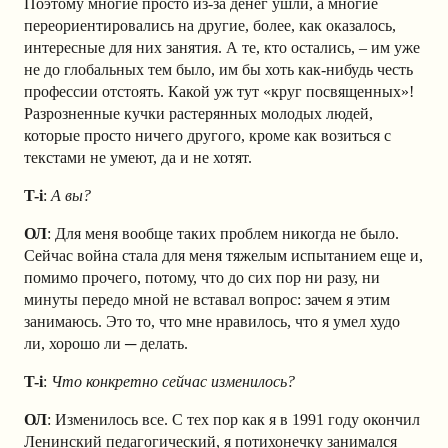
Поэтому многие просто из-за денег ушли, а многие
переориентировались на другие, более, как оказалось,
интересные для них занятия. А те, кто остались, – им уже
не до глобальных тем было, им бы хоть как-нибудь честь
профессии отстоять. Какой уж тут «круг посвященных»!
Разрозненные кучки растерянных молодых людей,
которые просто ничего другого, кроме как возиться с
текстами не умеют, да и не хотят.
T-i
:
А вы?
ОЛ
: Для меня вообще таких проблем никогда не было.
Сейчас война стала для меня тяжелым испытанием еще и,
помимо прочего, потому, что до сих пор ни разу, ни
минуты передо мной не вставал вопрос: зачем я этим
занимаюсь. Это то, что мне нравилось, что я умел худо
ли, хорошо ли ─ делать.
T-i
:
Что конкретно сейчас изменилось?
ОЛ
: Изменилось все. С тех пор как я в 1991 году окончил
Ленинский педагогический, я потихонечку занимался