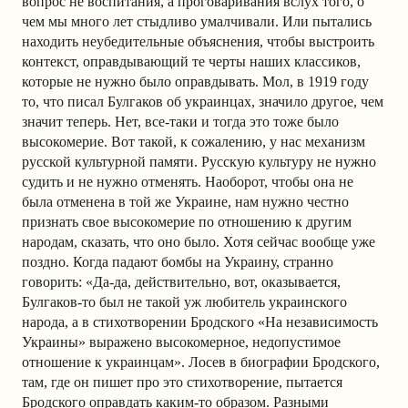
вопрос не воспитания, а проговаривания вслух того, о
чем мы много лет стыдливо умалчивали. Или пытались
находить неубедительные объяснения, чтобы выстроить
контекст, оправдывающий те черты наших классиков,
которые не нужно было оправдывать. Мол, в 1919 году
то, что писал Булгаков об украинцах, значило другое, чем
значит теперь. Нет, все-таки и тогда это тоже было
высокомерие. Вот такой, к сожалению, у нас механизм
русской культурной памяти. Русскую культуру не нужно
судить и не нужно отменять. Наоборот, чтобы она не
была отменена в той же Украине, нам нужно честно
признать свое высокомерие по отношению к другим
народам, сказать, что оно было. Хотя сейчас вообще уже
поздно. Когда падают бомбы на Украину, странно
говорить: «Да-да, действительно, вот, оказывается,
Булгаков-то был не такой уж любитель украинского
народа, а в стихотворении Бродского «На независимость
Украины» выражено высокомерное, недопустимое
отношение к украинцам». Лосев в биографии Бродского,
там, где он пишет про это стихотворение, пытается
Бродского оправдать каким-то образом. Разными