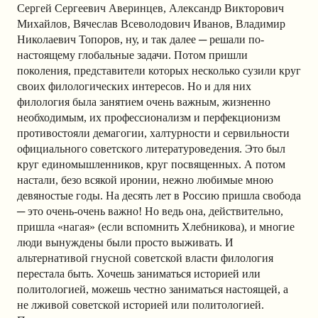
Сергей Сергеевич Аверинцев, Александр Викторович
Михайлов, Вячеслав Всеволодович Иванов, Владимир
Николаевич Топоров, ну, и так далее ─ решали по-
настоящему глобальные задачи. Потом пришли
поколения, представители которых несколько сузили круг
своих филологических интересов. Но и для них
филология была занятием очень важным, жизненно
необходимым, их профессионализм и перфекционизм
противостояли демагогии, халтурности и сервильности
официального советского литературоведения. Это был
круг единомышленников, круг посвященных. А потом
настали, безо всякой иронии, нежно любимые мною
девяностые годы. На десять лет в Россию пришла свобода
─ это очень-очень важно! Но ведь она, действительно,
пришла «нагая» (если вспомнить Хлебникова), и многие
люди вынуждены были просто выживать. И
альтернативой гнусной советской власти филология
перестала быть. Хочешь заниматься историей или
политологией, можешь честно заниматься настоящей, а
не лживой советской историей или политологией.