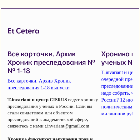
Et Cetera
Все карточки. Архив
Хроника п
Хроник преследования №
ученых № 1
№ 1-18
T-invariant и це
очередной пресс-
Все карточки. Архив Хроник
преследования уч
преследования 1-18 выпуски
надо собрать, чт
T-invariant и центр CISRUS
ведут хронику
России? 12 июня
преследования ученых в России. Если вы
политическим за
стали свидетелем или объектом
миллионов рубле
преследований в академической сфере,
свяжитесь с нами
t.invariant@gmail.com
.
Хроника фиксирует нарушения прав и