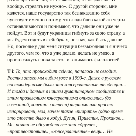
вообще, стрелять не нужно». С другой стороны, мне
кажется, наше государство так безнаказанно себя
чувствует именно потому, что люди близ какой-то черты
останавливаются и понимают, что дальше они уже не
пойдут. Вот и будут украинцы гибнуть за свою страну, а
мы будем сидеть в фейсбуках, не зная, как быть дальше.
Но, поскольку для меня ситуация безвыходная и я ничего
другого, чем то, что я уже делаю, делать не умею, я
просто сажусь снова за стол и занимаюсь филологией.
T-i
:
То, что происходит сейчас, началось не сегодня.
Ростки этого мы видим уже в 1990-е. Даже в русском
постмодернизме были эти консервативные тенденции…
И тогда и дальше в нашем гуманитарном сообществе к
этим проявлениям консерватизма относились (до
известной, конечно, степени) терпимо или просто
игнорировали, мол, зачем такое «пиарить» (одно время
это словечко было в ходу). Дугин, Прилепин, Проханов…
Мы почти не обсуждали все эти «другие»,
«противостоящие», «консервативные» вещи… Не