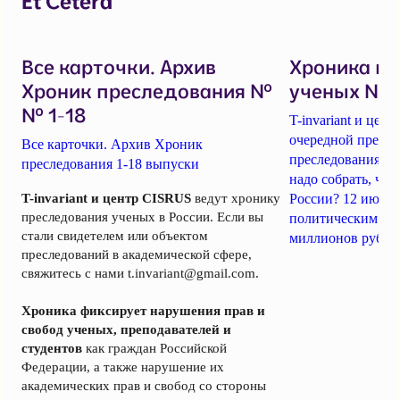
Et Cetera
Все карточки. Архив
Хроника п
Хроник преследования №
ученых № 1
№ 1-18
T-invariant и це
очередной пресс-
Все карточки. Архив Хроник
преследования уч
преследования 1-18 выпуски
надо собрать, чт
T-invariant и центр CISRUS
ведут хронику
России? 12 июня
преследования ученых в России. Если вы
политическим за
стали свидетелем или объектом
миллионов рубле
преследований в академической сфере,
свяжитесь с нами
t.invariant@gmail.com
.
Хроника фиксирует нарушения прав и
свобод ученых, преподавателей и
студентов
как граждан Российской
Федерации, а также нарушение их
академических прав и свобод со стороны