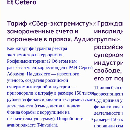
Et Cetera
Тариф «Сбер-экстремисту»:
«Гражданс
замороженные счета и
инвалиднос
поражение в правах. Аудио
группы». С
российской
Как живут фигуранты реестра
суперкомп
экстремистов и террористов
индустрии 
Росфинмониторинга? Об этом нам
рассказал член-корреспондент РАН Сергей
свободе, но
Абрамов. На днях его — известного
его от пор
учёного, создателя российской
суперкомпьютерной индустрии —
11 июля был огла
приговорили к штрафу в размере 150 тысяч
корреспонденту 
рублей за финансировании экстремистской
Суд признал учён
деятельности (семь донатов в пользу
финансировании 
Фонда борьбы с коррупцией на
деятельности и п
незначительную сумму). Подробности — в
размере 150 тыся
аудиоподкасте T-invariant.
поставили семь д