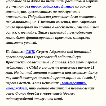
уголовное дело даже по нынешним российским меркам
и с учетом дел
троих сибирских физиков
из одного
института, арестованных по подозрению в
«госизмене». Подробности уголовного дела остаются
непубличными, но T-Invariant выяснил, что Абрамова
ранее проверяли по статье о «госизмене», ученый имел
допуск к гостайне. Также причиной преследования
могло быть финансирование проектов, которыми
занимался ученый.
По данным
СМИ
,
Сергея Абрамова
под домашний
арест отправил Переславский районный суд
Ярославской области еще 12 апреля. При этом первые
публикации в СМИ о его аресте появились только 11
мая. На данный момент остается неизвестным даже
то, какой «экстремистской организации» он (якобы?)
перевел деньги. Хотя источник
«Коммерсанта»
утверждает
, что ученого обвиняют в перечислении
денег Фонду борьбы с коррупцией (других
подтверждений этому пока нет).