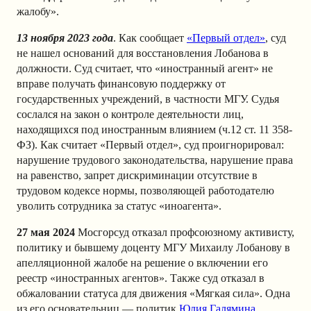
жалобу».
13 ноября 2023 года
. Как сообщает
«Первый отдел»
, суд
не нашел оснований для восстановления Лобанова в
должности. Суд считает, что «иностранный агент» не
вправе получать финансовую поддержку от
государственных учреждений, в частности МГУ. Судья
сослался на закон о контроле деятельности лиц,
находящихся под иностранным влиянием (ч.12 ст. 11 358-
ФЗ). Как считает «Первый отдел», суд проигнорировал:
нарушение трудового законодательства, нарушение права
на равенство, запрет дискриминации отсутствие в
трудовом кодексе нормы, позволяющей работодателю
уволить сотрудника за статус «иноагента».
27 мая 2024
Мосгорсуд отказал профсоюзному активисту,
политику и бывшему доценту МГУ Михаилу Лобанову в
апелляционной жалобе на решение о включении его
реестр «иностранных агентов». Также суд отказал в
обжаловании статуса для движения «Мягкая сила». Одна
из его основательниц — политик
Юлия Галямина
,