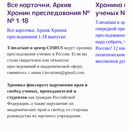
Все карточки. Архив
Хроника п
Хроник преследования №
ученых № 1
№ 1-18
T-invariant и це
очередной пресс-
Все карточки. Архив Хроник
преследования уч
преследования 1-18 выпуски
надо собрать, чт
T-invariant и центр CISRUS
ведут хронику
России? 12 июня
преследования ученых в России. Если вы
политическим за
стали свидетелем или объектом
миллионов рубле
преследований в академической сфере,
свяжитесь с нами
t.invariant@gmail.com
.
Хроника фиксирует нарушения прав и
свобод ученых, преподавателей и
студентов
как граждан Российской
Федерации, а также нарушение их
академических прав и свобод со стороны
руководства их научного учреждения.