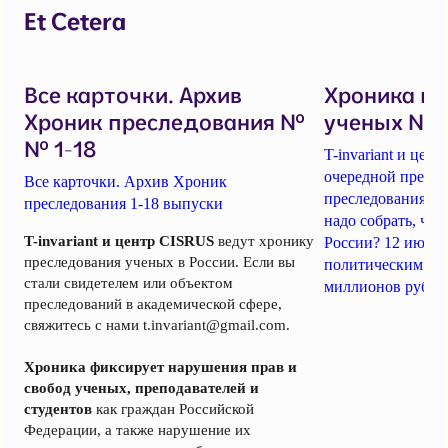
Et Cetera
Все карточки. Архив
Хроника п
Хроник преследования №
ученых № 1
№ 1-18
T-invariant и це
очередной пресс-
Все карточки. Архив Хроник
преследования уч
преследования 1-18 выпуски
надо собрать, чт
T-invariant и центр CISRUS
ведут хронику
России? 12 июня
преследования ученых в России. Если вы
политическим за
стали свидетелем или объектом
миллионов рубле
преследований в академической сфере,
свяжитесь с нами
t.invariant@gmail.com
.
Хроника фиксирует нарушения прав и
свобод ученых, преподавателей и
студентов
как граждан Российской
Федерации, а также нарушение их