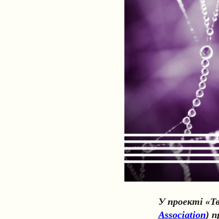
У проекті «Тв
Association
) п