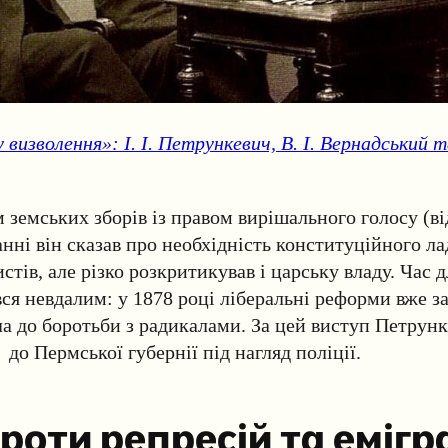
визволення»: І. І. Петрункевич, В. І. Вернадський та
 земських зборів із правом вирішального голосу (в
анні він сказав про необхідність конституційного ла
стів, але різко розкритикував і царську владу. Час 
ся невдалим: у 1878 році ліберальні реформи вже за
а до боротьби з радикалами. За цей виступ Петрунк
 до Пермської губернії під нагляд поліції.
роти репресій та емігр