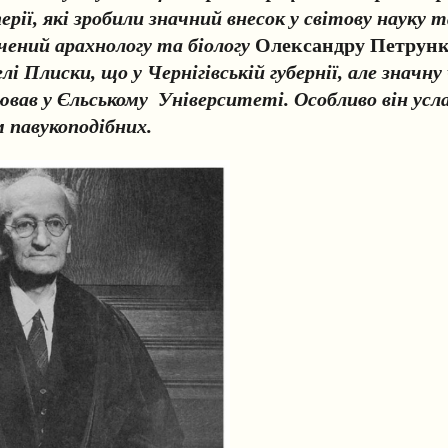
перії, які зробили значний внесок у світову науку т
чений арахнологу та біологу
Олександру Петрун
елі Плиски, що у Чернігівській губернії, але значн
ав у Єльському Університеті. Особливо він усл
 павукоподібних.