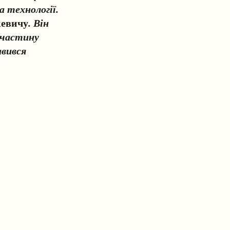
а технології.
кевичу
. Він
у частину
авився