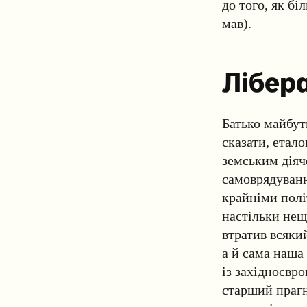
до того, як б
мав).
Лібера
Батько майбут
сказати, етал
земським діяче
самоврядуванн
крайніми полі
настільки нещ
втратив всякий
а й сама наша
із західноєвр
старший прагн