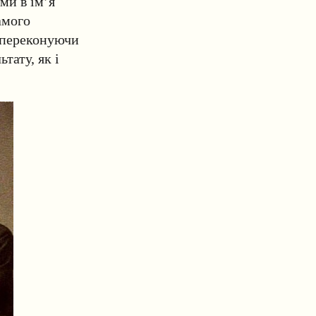
ми в ім’я
амого
, переконуючи
тату, як і