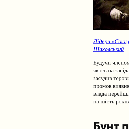
Лідери «Союзу 
Шаховський
Будучи членом
якось на засід
засудив терори
промов виявив
влада перейшл
на шість років
Бунт п