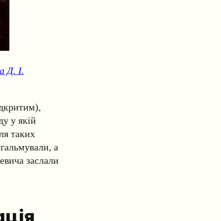
 Д. І.
ідкритим),
ду у якій
для таких
гальмували, а
евича заслали
ація