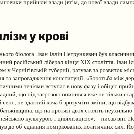
ільшовики прийшли влади (втім, до нової влади симпа
лізм у крові
нього біолога Іван Ілліч Петрункевич був класични
онний російський ліберал кінця XIX століття. Іван І
м у Чернігівській губернії, ратував за розвиток міс
я та запровадження конституції. «Боротьба між де
тичними течіями вступає в нову фазу і обіцяє прий
адний, що під загрозою опинився вже не тільки ст
 сенс, не здатний хоча б зрозуміти зміни, що відбува
 батьківщина, що на протязі
двох століть неухильно
опейською культурою і цивілізацією»,—писав він.
Пе
ув до об’єднання поміркованих політичних сил. Йо