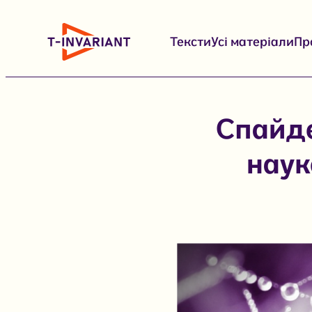
Перейти
до
Тексти
Усі матеріали
Пр
вмісту
Спайде
наук