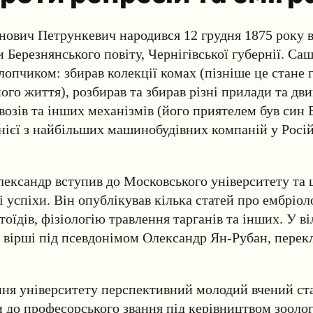
нович Петрункевич народився 12 грудня 1875 року 
 Березнянського повіту, Чернігівської губернії. Саш
лопчиком: збирав колекції комах (пізніше це стане
ого життя), розбирав та збирав різні прилади та дви
возів та інших механізмів (його приятелем був син 
нієї з найбільших машинобудівних компаній у Росі
лександр вступив до Московського університету та 
і успіхи. Він опублікував кілька статей про ембріол
тоїдів, фізіологію травлення тарганів та інших.
У ві
 вірші під псевдонімом Олександр Ян-Рубан, перекл
ння університету перспективний молодий вчений ст
и до професорського звання під керівництвом зооло