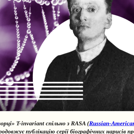
орці» T-invariant спільно з RASA (
Russian-American
родовжує публікацію серії біографічних нарисів про