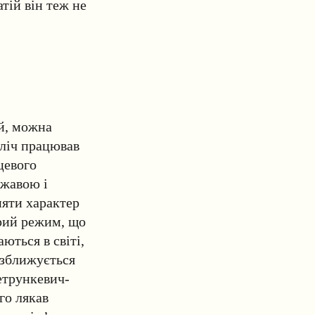
тій він теж не
й, можна
лліч працював
цевого
ржавою і
няти характер
арий режим, що
ються в світі,
 зближується
трункевич-
го лякав