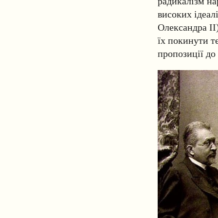
радикалізм на
високих ідеалі
Олександра II
їх покинути те
пропозиції до