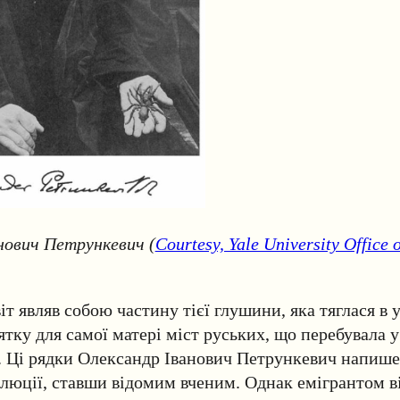
нович Петрункевич (
Courtesy, Yale University Office 
т являв собою частину тієї глушини, яка тяглася в ус
ятку для самої матері міст руських, що перебувала у
. Ці рядки Олександр Іванович Петрункевич напише 
олюції, ставши відомим вченим. Однак емігрантом ві