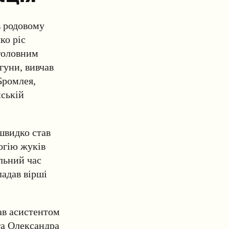
в родовому
ко ріс
 головним
гуни, вивчав
Бромлея,
йській
швидко став
огію жуків
льний час
адав вірші
ав асистентом
га Олександра