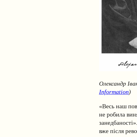
Oлександр Iва
Information
)
«Весь наш пові
не робила вин
занедбаності»
вже після рев