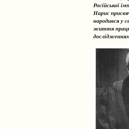
Російської ім
Нарис присвя
народився у с
життя працюв
дослідженням