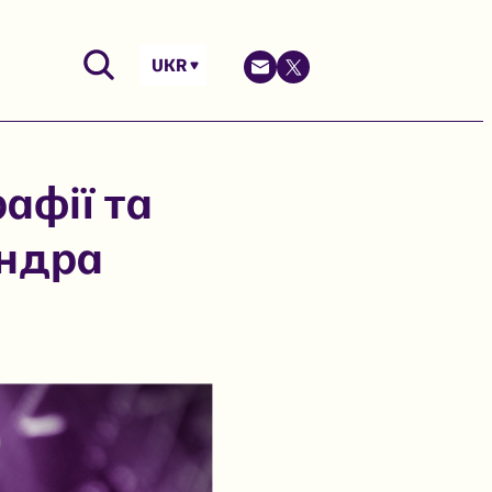
UKR
афії та
андра