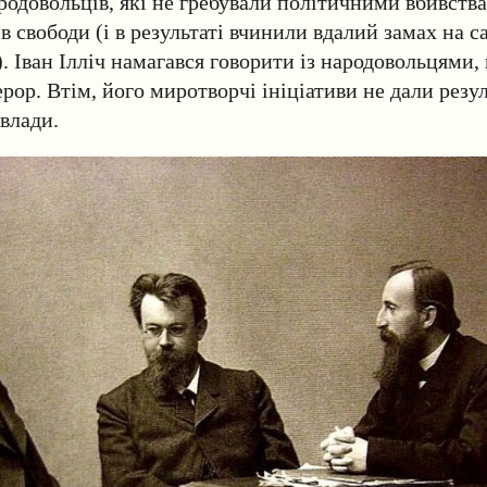
родовольців, які не гребували політичними вбивства
в свободи (і в результаті вчинили вдалий замах на с
). Іван Ілліч намагався говорити із народовольцями
рор. Втім, його миротворчі ініціативи не дали резуль
 влади.