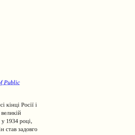
of Public
і кінці Росії і
 великій
у 1934 році,
н став задовго