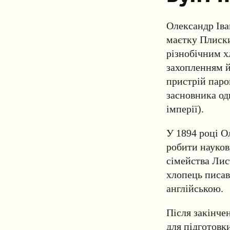
Олександр Іва
маєтку Плиски
різнобічним х
захопленням й
пристрій паро
засновника од
імперії).
У 1894 році О
робити науков
сімейства Лис
хлопець писав
англійською.
Після закінче
для підготовк