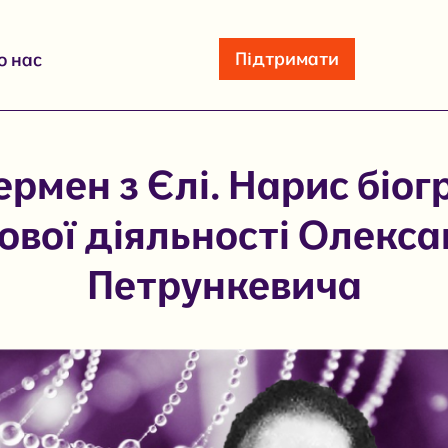
Підтримати
о нас
рмен з Єлі. Нарис біогр
ової діяльності Олекс
Петрункевича