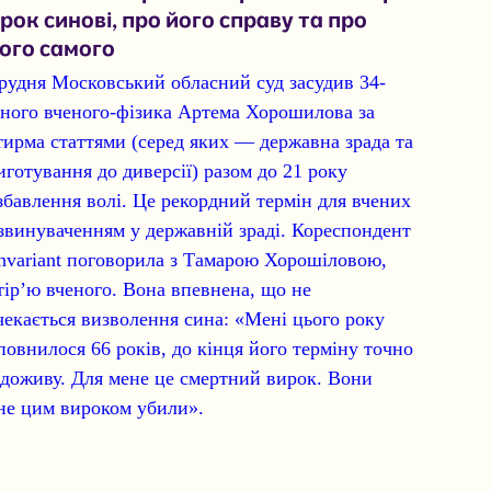
рок синові, про його справу та про
ого самого
грудня Московський обласний суд засудив 34-
чного вченого-фізика Артема Хорошилова за
тирма статтями (серед яких — державна зрада та
иготування до диверсії) разом до 21 року
збавлення волі. Це рекордний термін для вчених
 звинуваченням у державній зраді. Кореспондент
invariant поговорила з Тамарою Хорошіловою,
тір’ю вченого. Вона впевнена, що не
чекається визволення сина: «Мені цього року
повнилося 66 років, до кінця його терміну точно
 доживу. Для мене це смертний вирок. Вони
не цим вироком убили».