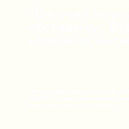
«Високий інтел
обставина». Фіз
колонії за мис
Легкість перекладу: як з початком
плагіат з української мови набув п
російських академічних колах