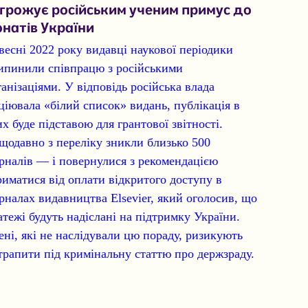
грожує російським ученим примус до
натів України
весні 2022 року видавці наукової періодики
ипинили співпрацю з російськими
ганізаціями.
У відповідь російська влада
іціювала «білий список» видань, публікація в
их буде підставою для грантової звітності.
щодавно з переліку зникли близько 500
рналів — і повернулися з рекомендацією
риматися від оплати відкритого доступу в
рналах видавництва Elsevier, який оголосив, що
атежі будуть надіслані на підтримку України.
ені, які не наслідували цю пораду, ризикують
трапити під кримінальну статтю про держзраду.