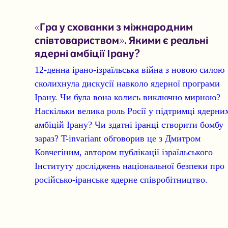
«Гра у схованки з міжнародним
співтовариством». Якими є реальні
ядерні амбіції Ірану?
12-денна ірано-ізраїльська війна з новою силою
сколихнула дискусії навколо ядерної програми
Ірану. Чи була вона колись виключно мирною?
Наскільки велика роль Росії у підтримці ядерни
амбіцій Ірану? Чи здатні іранці створити бомбу
зараз? T-invariant обговорив це з Дмитром
Ковчегіним, автором публікації ізраїльського
Інституту досліджень національної безпеки про
російсько-іранське ядерне співробітництво.