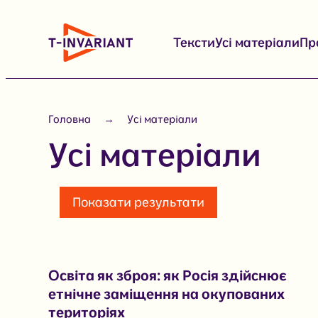
Перейти
до
Тексти
Усі матеріали
Пр
вмісту
Головна
Усі матеріали
Усі матеріали
Показати результати
Освіта як зброя: як Росія здійснює
етнічне заміщення на окупованих
територіях