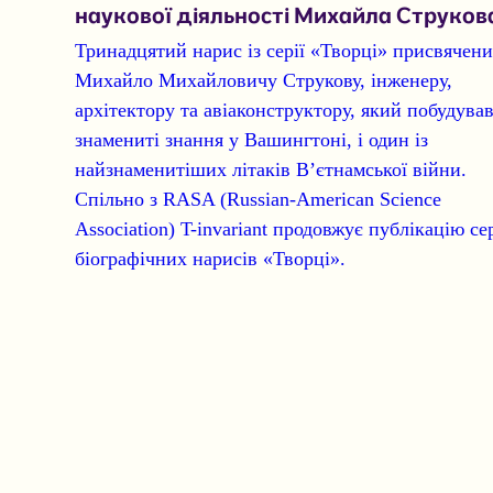
наукової діяльності Михайла Струков
Тринадцятий нарис
із серії «Творці» присвячен
Михайло Михайловичу Струкову
, інженеру,
архітектору та авіаконструктору, який побудував
знамениті знання у Вашингтоні, і один із
найзнаменитіших літаків В’єтнамської війни.
Спільно з RASA (Russian-American Science
Association) T-invariant продовжує публікацію сер
біографічних нарисів «Творці».