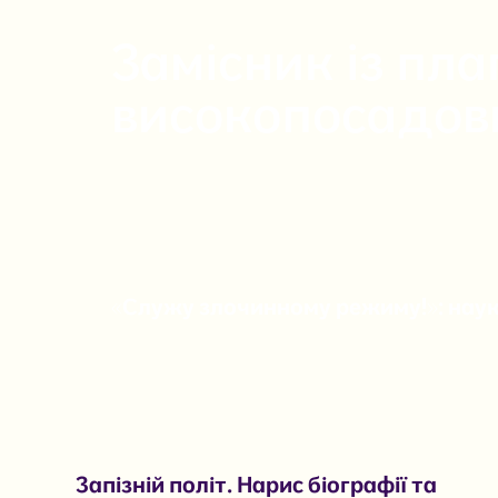
Замісник із пла
високопосадов
«Служу злочинному режиму!»: наук
Запізній політ. Нарис біографії та