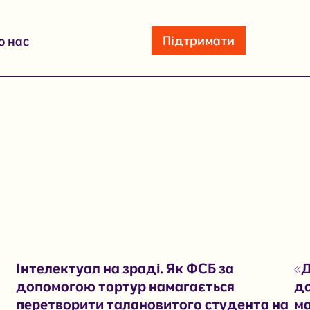
Підтримати
о нас
Інтелектуал на зраді. Як ФСБ за
«Д
допомогою тортур намагається
до
перетворити талановитого студента на
ма