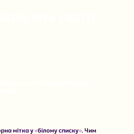
увачують свого
оїхала у «китайському експресі»
ольщі
рна мітка у «білому списку». Чим