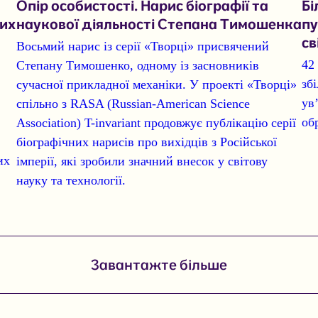
Опір особистості. Нарис біографії та
Бі
ких
наукової діяльності Степана Тимошенка
пу
св
Восьмий нарис із серії «Творці» присвячений
42
Степану Тимошенко, одному із засновників
зб
сучасної прикладної механіки.
У проекті «Творці»
ув
спільно з
RASA (Russian-American Science
об
Association)
T-invariant продовжує публікацію серії
біографічних нарисів про вихідців з Російської
их
імперії, які зробили значний внесок у світову
науку та технології.
Завантажте більше