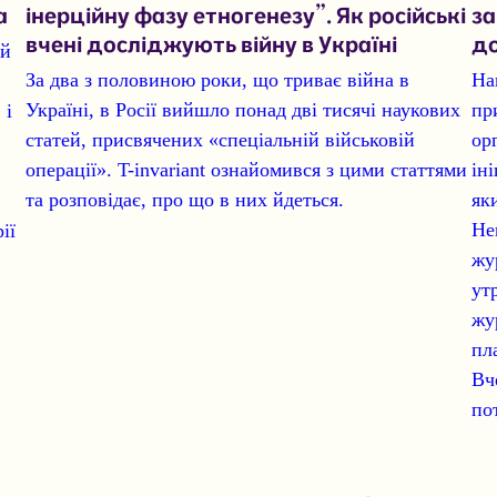
а
інерційну фазу етногенезу”. Як російські
за
вчені досліджують війну в Україні
до
ий
За два з половиною роки, що триває війна в
На
Україні, в Росії вийшло понад
дві тисячі наукових
пр
 і
статей, присвячених «спеціальній військовій
ор
операції»
. T-invariant ознайомився з цими статтями
ін
та розповідає, про що в них йдеться.
як
Не
ії
жу
ут
жу
пл
Вч
по