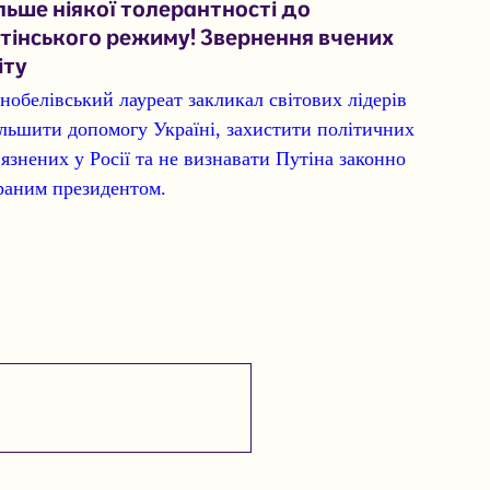
льше ніякої толерантності до
тінського режиму! Звернення вчених
іту
 нобелівський лауреат закликал світових лідерів
ільшити допомогу Україні, захистити політичних
’язнених у Росії та не визнавати Путіна законно
раним президентом.