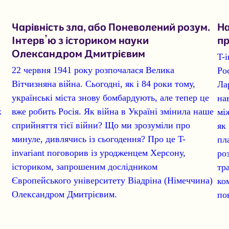
Чарівність зла, або Поневолений розум.
На
Інтерв’ю з істориком науки
пр
Олександром Дмитрієвим
T-
22 червня 1941 року розпочалася Велика
Ро
Вітчизняна війна. Сьогодні, як і 84 роки тому,
Ла
українські міста знову бомбардують, але тепер це
на
х
вже робить Росія. Як війна в Україні змінила наше
мі
сприйняття тієї війни? Що ми зрозуміли про
як
минуле, дивлячись із сьогодення? Про це T-
пл
invariant поговорив із уродженцем Херсону,
ро
істориком, запрошеним дослідником
тр
Європейського університету Віадріна (Німеччина)
ко
Олександром Дмитрієвим.
по