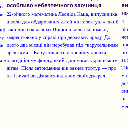
особливо небезпечного злочинця
ви
их
нь
22-річного математика Леоніда Каца, випускника
ме
4 
школи для обдарованих дітей «Інтелектуал», який
рі
закінчив бакалаврат Вищої школи економіки,
ані
чо
заарештовано у справі про державну зраду. До
му
пр
цього два місяці він перебував під «карусельними
ль
по
арештами». Кацу ставлять у провину донати
за
благодійному фонду, який допомагає українським
ьно
T-
дітям. Після затримання він зазнав тортур — про
ма
це T-invariant дізнався від двох своїх джерел.
до
ви
не
ме