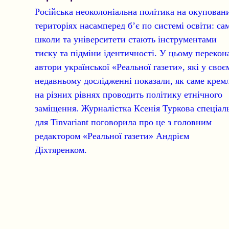
Російська неоколоніальна політика на окупован
територіях насамперед б’є по системі освіти: са
школи та університети стають інструментами
тиску та підміни ідентичності. У цьому перекон
автори української «Реальної газети», які у своє
недавньому дослідженні показали, як саме крем
на різних рівнях проводить політику етнічного
заміщення. Журналістка Ксенія Туркова спеціал
для Tinvariant поговорила про це з головним
редактором «Реальної газети» Андрієм
Діхтяренком.