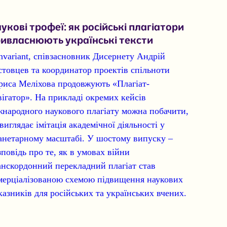
укові трофеї: як російські плагіатори
ивласнюють українські тексти
invariant, співзасновник Дисернету Андрій
стовцев та координатор проектів спільноти
риса Меліхова продовжують «Плагіат-
вігатор». На прикладі окремих кейсів
жнародного наукового плагіату можна побачити,
 виглядає імітація академічної діяльності у
анетарному масштабі. У шостому випуску –
зповідь про те, як в умовах війни
анскордонний перекладний плагіат став
мерціалізованою схемою підвищення наукових
казників для російських та українських вчених.