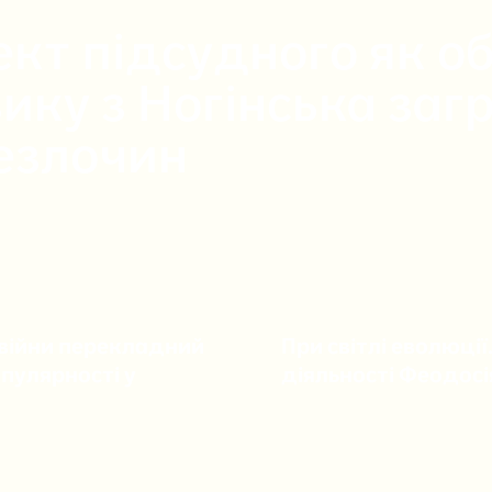
ект підсудного як 
ику з Ногінська заг
лезлочин
 війни перекладний
При світлі еволюції
опулярності у
діяльності Феодос