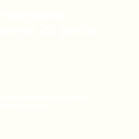
обтяжуюча
рожує 25 років
. Нарис біографії та наукової
ія Добржанського