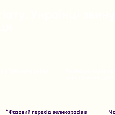
гіату. Українці звин
ця
а у Третьому рейху
Російська наука пр
через Україну до П
“Фазовий перехід великоросів в
Чо