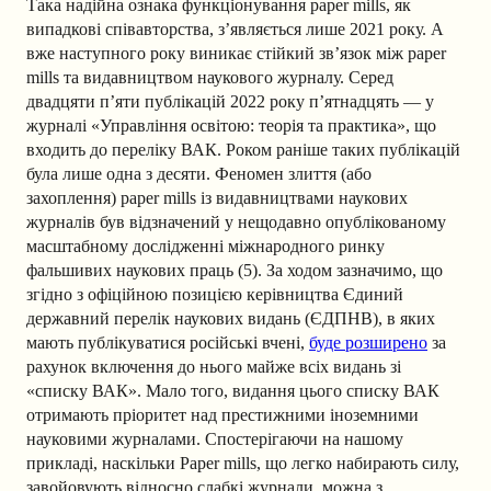
Така надійна ознака функціонування paper mills, як
випадкові співавторства, з’являється лише 2021 року. А
вже наступного року виникає стійкий зв’язок між paper
mills та видавництвом наукового журналу. Серед
двадцяти п’яти публікацій 2022 року п’ятнадцять — у
журналі «Управління освітою: теорія та практика», що
входить до переліку ВАК. Роком раніше таких публікацій
була лише одна з десяти. Феномен злиття (або
захоплення) paper mills із видавництвами наукових
журналів був відзначений у нещодавно опублікованому
масштабному дослідженні міжнародного ринку
фальшивих наукових праць (5). За ходом зазначимо, що
згідно з офіційною позицією керівництва Єдиний
державний перелік наукових видань (ЄДПНВ), в яких
мають публікуватися російські вчені,
буде розширено
за
рахунок включення до нього майже всіх видань зі
«списку ВАК». Мало того, видання цього списку ВАК
отримають пріоритет над престижними іноземними
науковими журналами. Спостерігаючи на нашому
прикладі, наскільки Paper mills, що легко набирають силу,
завойовують відносно слабкі журнали, можна з