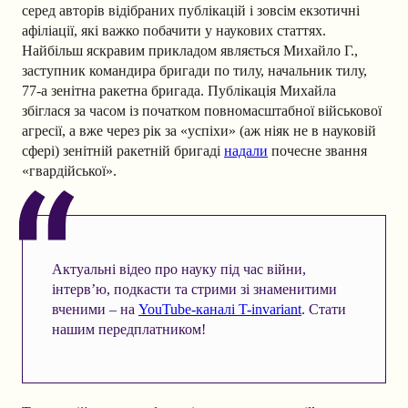
серед авторів відібраних публікацій і зовсім екзотичні
афіліації, які важко побачити у наукових статтях.
Найбільш яскравим прикладом являється Михайло Г.,
заступник командира бригади по тилу, начальник тилу,
77-а зенітна ракетна бригада. Публікація Михайла
збіглася за часом із початком повномасштабної військової
агресії, а вже через рік за «успіхи» (аж ніяк не в науковій
сфері) зенітній ракетній бригаді
надали
почесне звання
«гвардійської».
Актуальні відео про науку під час війни,
інтерв’ю, подкасти та стрими зі знаменитими
вченими – на
YouTube-каналі T-invariant
. Стати
нашим передплатником!