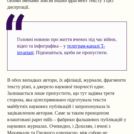
своїми іменами зовсім інший фрагмент тексту з цієї
дисертації.
Головні новини про життя вчених під час війни,
відео та інфографіка – у
телеграм-каналі T-
invariant
. Підпишіться, щоби не пропустити.
В обох випадках автори, їх афіліації, журнали, фрагменти
тексту різні, а джерело наукової творчості одне.
Залишається лише припустити, що тут задіяна третя
сторона, яка цілеспрямовано підготувала тексти
майбутніх наукових публікацій і запропонувала їх
зацікавленим авторам. Саме за таким принципом
влаштовані paper mills – фабрики фальшивих публікацій у
наукових журналах. Очевидно, і Дохолян, і вчені з
Махачкали та Грозного одночасно, між собою не