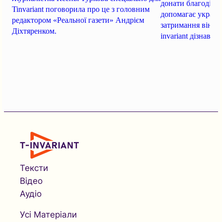
донати благодійн
Tinvariant поговорила про це з головним
допомагає українс
редактором «Реальної газети» Андрієм
затримання він за
Діхтяренком.
invariant дізнався
Тексти
Відео
Аудіо
Усі Матеріали