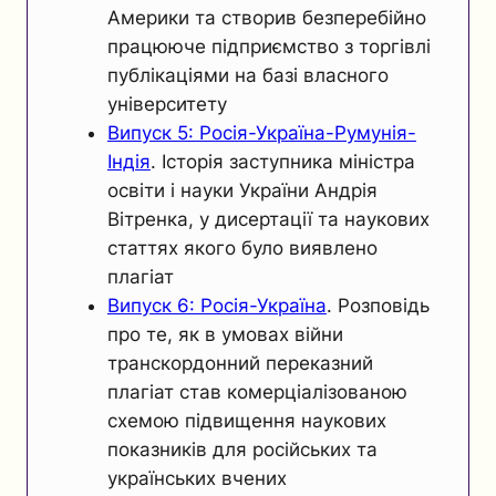
Америки та створив безперебійно
працююче підприємство з торгівлі
публікаціями на базі власного
університету
Випуск 5: Росія-Україна-Румунія-
Індія
. Історія заступника міністра
освіти і науки України Андрія
Вітренка, у дисертації та наукових
статтях якого було виявлено
плагіат
Випуск 6: Росія-Україна
. Розповідь
про те, як в умовах війни
транскордонний переказний
плагіат став комерціалізованою
схемою підвищення наукових
показників для російських та
українських вчених