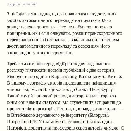
Джерело: T-invariant
З цієї діаграми видно, що до появи загальнодоступних
засобів автоматичного перекладу на початку 2020-х
явище перекладного плагіату не набувало широкого
поширення. Як і слід очікувати, розквіт транскордонного
перекладного плагіату настає з важливим поліпшенням
якості автоматичного перекладу та освоєнням його
загальнодоступних інструментів.
Треба сказати, що серед відібраних для подальшого
розгляду п’ятдесяти восьми публікацій є два автори з
Білорусі та по одній з Киргизстану, Казахстану та Китаю.
В іншому географія авторів представлена ​​найширшим
чином – від міста Владивосток до Санкт-Петербургу.
Такий самий широкий розподіл авторів-плагіаторів за
їхнім соціальним статусом: від студентів та аспірантів до
проректорів та ректорів. Ректор, щоправда, лише один —
із Вітебського державного університету (Білорусь).
Проректор РДСУ (на момент публікації) також один.
Натомість доцентів та професорів серед авторів чимало. Є