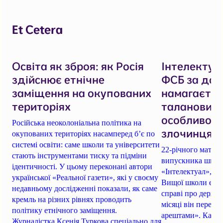
Et Cetera
Освіта як зброя: як Росія
Інтелектуал
здійснює етнічне
ФСБ за доп
заміщення на окупованих
намагаєтьс
територіях
талановито
особливо н
Російська неоколоніальна політика на
злочинця
окупованих територіях насамперед б’є по
системі освіти: саме школи та університети
22-річного матем
стають інструментами тиску та підміни
випускника школи
ідентичності. У цьому переконані автори
«Інтелектуал», як
української «Реальної газети», які у своєму
Вищої школи екон
недавньому дослідженні показали, як саме
справі про держав
кремль на різних рівнях проводить
місяці він перебу
політику етнічного заміщення.
арештами». Кацу 
Журналістка Ксенія Туркова спеціально для