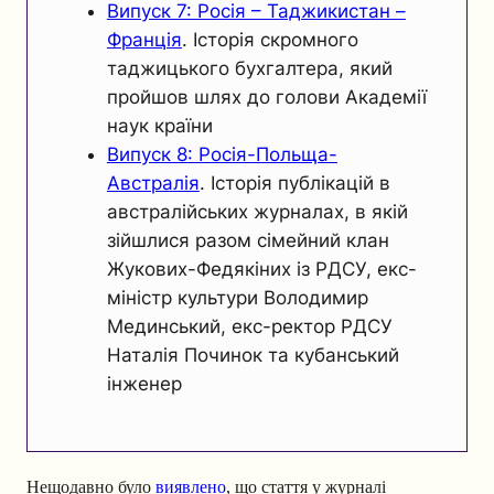
Випуск 7: Росія – Таджикистан –
Франція
. Історія скромного
таджицького бухгалтера, який
пройшов шлях до голови Академії
наук країни
Випуск 8: Росія-Польща-
Австралія
. Історія публікацій в
австралійських журналах, в якій
зійшлися разом сімейний клан
Жукових-Федякіних із РДСУ, екс-
міністр культури Володимир
Мединський, екс-ректор РДСУ
Наталія Починок та кубанський
інженер
Нещодавно було
виявлено
, що стаття у журналі