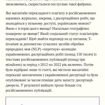
змовляючись, скористалися послугами такої фабрики.
Які масштаби перекладного плагіату в російськомовних
наукових журналах, зокрема, з дисертаційних робіт, що
знаходяться у вільному доступі, українською мовою?
Якою є історія цього явища? Наскільки географічно
поширене це явище? Який соціальний статус плагіаторів-
перекладачів? Щоб знайти відповіді на ці питання, T-
invariant за допомогою сучасних засобів обробки
природних мов (NLP) «перетнув» колекцію
україномовних дисертаційних робіт (понад 150 тисяч) із
текстами російськомовних публікацій (понад три
мільйони) за період з 2012 по 2022 рік включно. Потім
були відібрані лише ті статті, які містили масштабні
переказні запозичення з україномовної дисертації та були
опубліковані за часом пізніше дати захисту дисертації-
джерела. У результаті вийшло трохи більше ста
російськомовних публікацій.