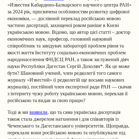
«Известия Кабардино-Балкарского научного центра РАН»
за 2024 рік, присвячена особливостям розвитку цифрової
економіки, — дослівний переклад російською мовою
частини дисертації, захищеної роком раніше в Києві
українською мовою. Відомо, що автор цієї статті – доктор
економічних наук, професор, головний науковий
співробітник та завідувач лабораторії проблем рівня та
якості життя Інституту соціально-економічних проблем
народонаселення ФНДСЦ РАН, а також заслужений діяч
науки Республіки Дагестан Сергій Дохолян*. Як це може
бути? Шановний учений, член редколегії того самого
журналу «Известий» (і редколегій ще восьми наукових
журналів), постійний член експертної ради РАН — скачав
з інтернету чужу роботу українською мовою, переклав її
російською та видав за свою працю?
Тоді ж ми
виявили
, що та сама українська дисертація
також стала джерелом натхнення і для співавторів із
Чеченського та Дагестанського університетів. Щоправда,
переклали вони російською мовою та опублікували під