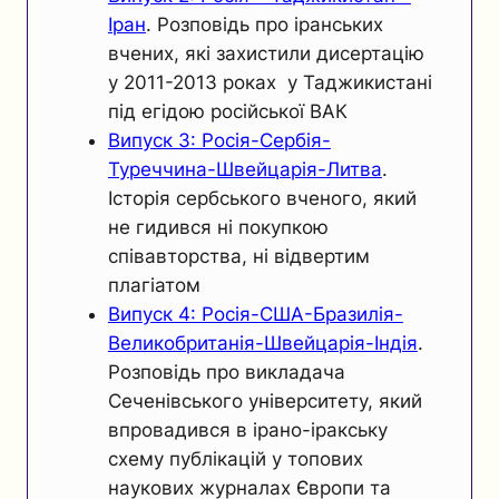
Іран
. Розповідь про іранських
вчених, які захистили дисертацію
у 2011-2013 роках у Таджикистані
під егідою російської ВАК
Випуск 3: Росія-Сербія-
Туреччина-Швейцарія-Литва
.
Історія сербського вченого, який
не гидився ні покупкою
співавторства, ні відвертим
плагіатом
Випуск 4: Росія-США-Бразилія-
Великобританія-Швейцарія-Індія
.
Розповідь про викладача
Сеченівського університету, який
впровадився в ірано-іракську
схему публікацій у топових
наукових журналах Європи та