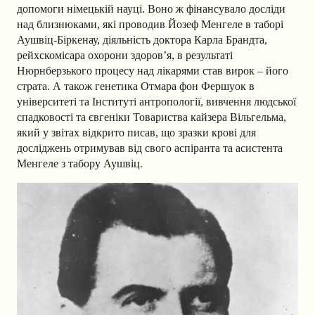
допомоги німецькій науці. Воно ж фінансувало досліди
над близнюками, які проводив Йозеф Менгеле в таборі
Аушвіц-Біркенау, діяльність доктора Карла Брандта,
рейхскомісара охорони здоров’я, в результаті
Нюрнберзького процесу над лікарями став вирок – його
страта. А також генетика Отмара фон Фершуок в
університеті та Інституті антропології, вивчення людської
спадковості та євгеніки Товариства кайзера Вільгельма,
який у звітах відкрито писав, що зразки крові для
досліджень отримував від свого аспіранта та асистента
Менгеле з табору Аушвіц.