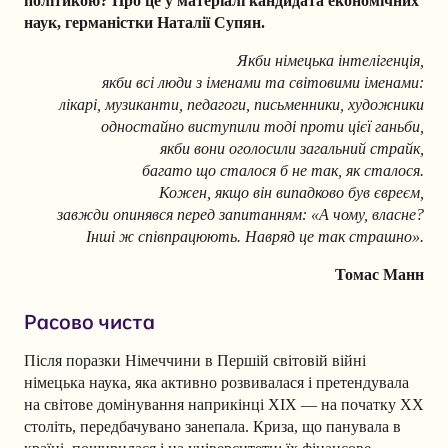
політикою? Про це у матеріалі кандидата економічних
наук, германістки Наталії Супян.
Якби німецька інтелігенція,
якби всі люди з іменами та світовими іменами:
лікарі, музиканти, педагоги, письменники, художники
одностайно виступили тоді проти цієї ганьби,
якби вони оголосили загальний страйк,
багато що сталося б не так, як сталося.
Кожен, якщо він випадково був євреєм,
завжди опинявся перед запитанням: «А чому, власне?
Інші ж співпрацюють. Навряд це так страшно».
Томас Манн
Расово чиста
Після поразки Німеччини в Першій світовій війні
німецька наука, яка активно розвивалася і претендувала
на світове домінування наприкінці XIX — на початку XX
століть, передбачувано занепала. Криза, що панувала в