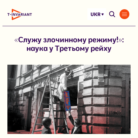
Перейти
до
UKR
вмісту
«Служу злочинному режиму!»:
наука у Третьому рейху