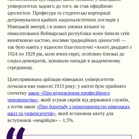
університетах задовго до того, як став офіційною
ідеологією. Професура та студентські корпорації
дотримувалися крайніх націоналістичних поглядів у
Німецькій імперії, і в нових умовах вільної та
емансипованої Веймарської республіки вони бачили себе
винятковою кастою, носіями традиційних цінностей —
так було навіть у відносно благополучні «золоті двадцяті з
1924 по 1929 рік, коли вчені-євреї, особливо близькі до
соціал-демократів, зазнавали нападів в академічному
середовищі.
Цілеспрямована аріїзація німецьких університетів
почалася вже навесні 1933 року: у квітні було прийнято
спочатку
закон «Про відновлення професійного
чиновництва»
, який усував євреїв від державної служби,
а потім закон
«Про боротьбу з переповненістю німецьких
шкіл та університетів»
, який встановив квоту для
вступників «неарійців» – 1,5%.