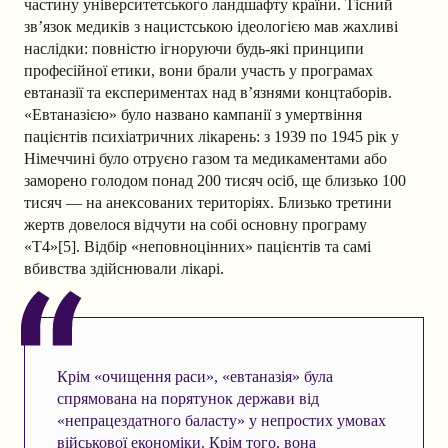
частину університетського ландшафту країни. Тісний
зв’язок медиків з нацистською ідеологією мав жахливі
наслідки: повністю ігноруючи будь-які принципи
професійної етики, вони брали участь у програмах
евтаназії та експериментах над в’язнями концтаборів.
«Евтаназією» було названо кампанії з умертвіння
пацієнтів психіатричних лікарень: з 1939 по 1945 рік у
Німеччині було отруєно газом та медикаментами або
заморено голодом понад 200 тисяч осіб, ще близько 100
тисяч — на анексованих територіях. Близько третини
жертв довелося відчути на собі основну програму
«Т4»[5]. Відбір «неповноцінних» пацієнтів та самі
вбивства здійснювали лікарі.
Крім «очищення раси», «евтаназія» була
спрямована на порятунок держави від
«непрацездатного баласту» у непростих умовах
військової економіки. Крім того, вона