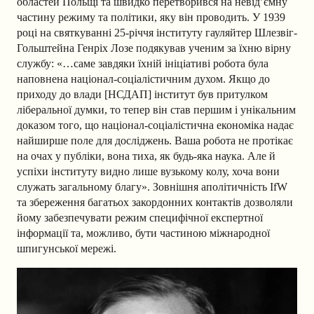
областей Польщі та швидко перетворився на невід’ємну
частину режиму та політики, яку він проводить. У 1939
році на святкуванні 25-річчя інституту гауляйтер Шлезвіг-
Гольштейна Генріх Лозе подякував ученим за їхню вірну
службу: «…саме завдяки їхній ініціативі робота була
наповнена націонал-соціалістичним духом. Якщо до
приходу до влади [НСДАП] інститут був притулком
ліберальної думки, то тепер він став першим і унікальним
доказом того, що націонал-соціалістична економіка надає
найширше поле для досліджень. Ваша робота не протікає
на очах у публіки, вона тиха, як будь-яка наука. Але й
успіхи інституту видно лише вузькому колу, хоча вони
служать загальному благу». Зовнішня аполітичність IfW
та збереження багатьох закордонних контактів дозволяли
йому забезпечувати режим специфічної експертної
інформації та, можливо, бути частиною міжнародної
шпигунської мережі.