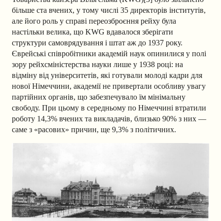
більше ста вчених, у тому числі 35 директорів інститутів,
але його роль у справі переозброєння рейху була
настільки велика, що KWG вдавалося зберігати
структури самоврядування і штат аж до 1937 року.
Єврейські співробітники академій наук опинилися у полі
зору рейхсміністерства науки лише у 1938 році: на
відміну від університетів, які готували молоді кадри для
нової Німеччини, академії не привертали особливу увагу
партійних органів, що забезпечувало їм мінімальну
свободу. При цьому в середньому по Німеччині втратили
роботу 14,3% вчених та викладачів, близько 90% з них —
саме з «расових» причин, ще 9,3% з політичних.