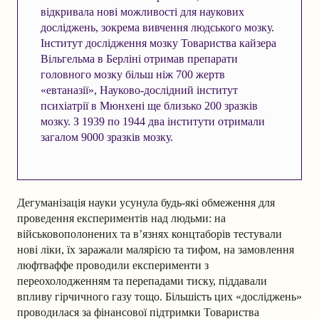
відкривала нові можливості для наукових
досліджень, зокрема вивчення людського мозку.
Інститут дослідження мозку Товариства кайзера
Вільгельма в Берліні отримав препарати
головного мозку більш ніж 700 жертв
«евтаназії», Науково-дослідний інститут
психіатрії в Мюнхені ще близько 200 зразків
мозку. З 1939 по 1944 два інститути отримали
загалом 9000 зразків мозку.
Дегуманізація науки усунула будь-які обмеження для
проведення експериментів над людьми: на
військовополонених та в’язнях концтаборів тестували
нові ліки, їх заражали малярією та тифом, на замовлення
люфтваффе проводили експерименти з
переохолодженням та перепадами тиску, піддавали
впливу гірчичного газу тощо. Більшість цих «досліджень»
проводилася за фінансової підтримки Товариства