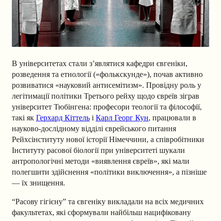
В університетах стали з’являтися кафедри євгеніки,
розведення та етнології («фолькскунде»), почав активно
розвиватися «науковий антисемітизм». Провідну роль у
легітимації політики Третього рейху щодо євреїв зіграв
університет Тюбінгена: професори теології та філософії,
такі як
Герхард Кіттель
і
Карл Георг Кун
, працювали в
науково-дослідному відділі єврейського питання
Рейхсінституту нової історії Німеччини, а співробітники
Інституту расової біології при університеті шукали
антропологічні методи «виявлення євреїв», які мали
полегшити здійснення «політики виключення», а пізніше
— їх знищення.
“Расову гігієну” та євгеніку викладали на всіх медичних
факультетах, які сформували найбільш нацифіковану