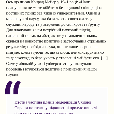
Ось що писав Конрад Мейєр у 1941 році: «Наше
планування не може обійтися без наукової співпраці та
постійних тісних зав’язків із університетами. Однак я
маю на увазі науку, яка бачить сенс свого життя у
служінні народу та у зверненні до сил крові та ґрунту.
Для планування нам потрібний науковий підхід,
націлений не так на абстрактне узагальнення знань,
скільки на конкретне практичне застосування отриманих
результатів; необхідна наука, яка не лише звернена в
минуле, констатуючи те, що сталося, але конструктивно
та далекоглядно бере участь у створенні майбутнього. […]
Саме у діяльній участі університетів у плануванні
поселень і втілюється політичне призначення нашої
науки».
Істотна частина планів модернізації Східної
Європи полягала у підвищенні продуктивності
сільського господарства, недарма