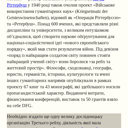
Ріттербуш
у 1940 році також очолив проект «Військове
використання гуманітарних наук» (Kriegseinsatz der
Geisteswissenschaften), відомий як «Операція Ріттербуссю»
та «Ретербуш». Понад 600 вчених, які представляли різні
дисципліни та університети, з великим ентузіазмом
об’єдналися, щоб створити наукове обґрунтування для
націонал-соціалістичної ідеї «нового європейського
порядку», який мав стати результатом війни. Під девізом
«поряд із найкращим солдатом світу повинен стояти
найкращий учений світу» вони боролися «за рейх та
життєвий простір». Філософи, сходознавці, географи,
юристи, германісти, історики, культурологи та вчені
інших гуманітарних напрямів опублікували в рамках
проекту 67 книг та 43 монографії, які здебільшого носили
пропагандистський характер. Видавничі витрати,
фінансування конференцій, виставок та 50 грантів взяло
на себе DFG.
Необхідно згадати ще одну велику дослідницьку
організацію Третього рейху, діяльність якої мала