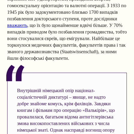
гомосексуальну орієнтацію та валютні операції. З 1933 по
1945 рік було задокументовано близько 1700 випадків
позбавлення докторського ступеня, проте дослідники
вважають
, що їх було щонайменше вдвічі більше. У 70%
випадків приводом було позбавлення громадянства, тобто
вони стосувалися євреїв, що емігрували. Найбільше це
торкнулося медичних факультетів, факультетів права і так
званого державознавства (Staatswissenschaft), за ними
йшли філософські факультети.
Внутрішній німецький опір націонал-
соціалістичній диктатурі – явище, не надто
добре знайоме комусь, крім фахівців. Завдяки
книгам і фільмам про операцію «Валькірія», що
провалилася, багатьом відома антигітлерівська
змова високопоставлених військових з числа
німецької знаті. Однак насправді вогнищ опору