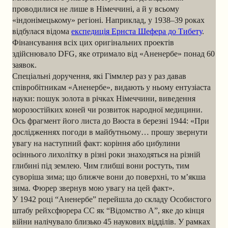
проводилися не лише в Німеччині, а й у всьому
«індонімецькому» регіоні. Наприклад, у 1938–39 роках
відбулася відома
експедиція Ернста Шефера до Тибету
.
Фінансування всіх цих оригінальних проектів
здійснювало DFG, яке отримало від «Аненербе» понад 60
заявок.
Спеціальні доручення, які Гіммлер раз у раз давав
співробітникам «Аненербе», видають у ньому ентузіаста
науки: пошук золота в річках Німеччини, виведення
морозостійких коней чи розвиток народної медицини.
Ось фрагмент його листа до Вюста в березні 1944: «При
дослідженнях погоди в майбутньому… прошу звернути
увагу на наступний факт: коріння або цибулини
осіннього лихолітку в різні роки знаходяться на різній
глибині під землею. Чим глибші вони ростуть, тим
суворіша зима; що ближче вони до поверхні, то м’якша
зима. Фюрер звернув мою увагу на цей факт».
У 1942 році “Аненербе” перейшла до складу Особистого
штабу рейхсфюрера СС як “Відомство А”, яке до кінця
війни налічувало близько 45 наукових відділів. У рамках