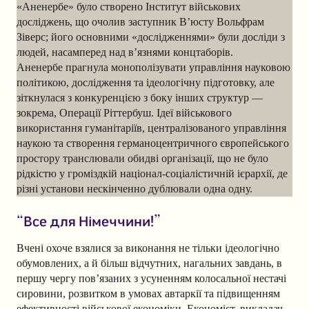
«Аненербе» було створено Інститут військових
досліджень, що очолив заступник В’юсту Вольфрам
Зіверс; його основними «дослідженнями» були досліди з
людей, насамперед над в’язнями концтаборів.
Аненербе прагнула монополізувати управління науковою
політикою, дослідження та ідеологічну підготовку, але
зіткнулася з конкуренцією з боку інших структур —
зокрема, Операції Ріттербуш. Ідеї ​​військового
використання гуманітаріїв, централізованого управління
наукою та створення германоцентричного європейського
простору транслювали обидві організації, що не було
рідкістю у громіздкій націонал-соціалістичній ієрархії, де
різні установи нескінченно дублювали одна одну.
“Все для Німеччини!”
Вчені охоче взялися за виконання не тільки ідеологічно
обумовлених, а й більш відчутних, нагальних завдань, в
першу чергу пов’язаних з усуненням колосальної нестачі
сировини, розвитком в умовах автаркії та підвищенням
ефективності військової економіки. Економіст, викладач,