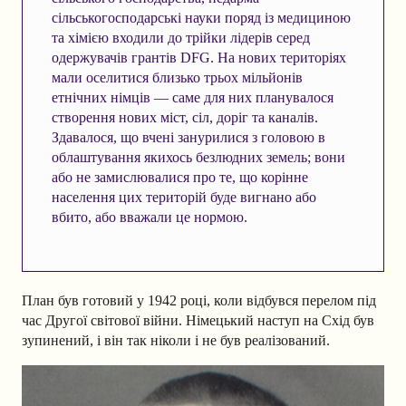
сільськогосподарські науки поряд із медициною
та хімією входили до трійки лідерів серед
одержувачів грантів DFG. На нових територіях
мали оселитися близько трьох мільйонів
етнічних німців — саме для них планувалося
створення нових міст, сіл, доріг та каналів.
Здавалося, що вчені занурилися з головою в
облаштування якихось безлюдних земель; вони
або не замислювалися про те, що корінне
населення цих територій буде вигнано або
вбито, або вважали це нормою.
План був готовий у 1942 році, коли відбувся перелом під
час Другої світової війни. Німецький наступ на Схід був
зупинений, і він так ніколи і не був реалізований.