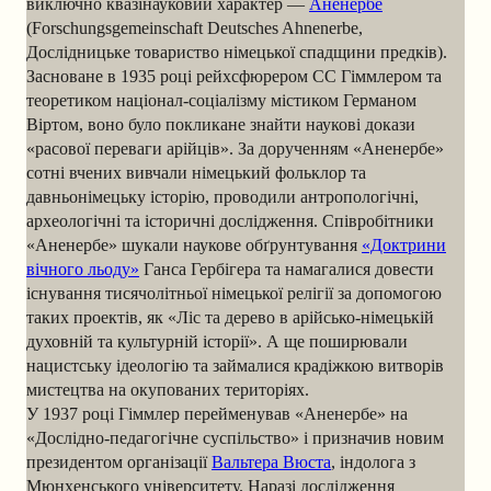
виключно квазінауковий характер —
Аненербе
(Forschungsgemeinschaft Deutsches Ahnenerbe,
Дослідницьке товариство німецької спадщини предків).
Засноване в 1935 році рейхсфюрером СС Гіммлером та
теоретиком націонал-соціалізму містиком Германом
Віртом, воно було покликане знайти наукові докази
«расової переваги арійців». За дорученням «Аненербе»
сотні вчених вивчали німецький фольклор та
давньонімецьку історію, проводили антропологічні,
археологічні та історичні дослідження. Співробітники
«Аненербе» шукали наукове обґрунтування
«Доктрини
вічного льоду»
Ганса Гербігера та намагалися довести
існування тисячолітньої німецької релігії за допомогою
таких проектів, як «Ліс та дерево в арійсько-німецькій
духовній та культурній історії». А ще поширювали
нацистську ідеологію та займалися крадіжкою витворів
мистецтва на окупованих територіях.
У 1937 році Гіммлер перейменував «Аненербе» на
«Дослідно-педагогічне суспільство» і призначив новим
президентом організації
Вальтера Вюста
, індолога з
Мюнхенського університету. Наразі дослідження