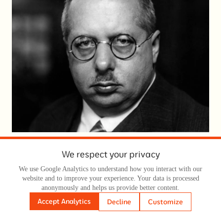
Ernst Wagemann. Photo: Getty Images Ернст Вагеманн. Фото: Getty Images
We respect your privacy
Інститут дослідження економічної кон’юнктури (сьогодні
We use Google Analytics to understand how you interact with our
— Німецький інститут економічних досліджень, DIW
website and to improve your experience. Your data is processed
Berlin) також активно співпрацював із режимом. Його
anonymously and helps us provide better content.
засновник, економіст і статистик
Ернст Вагеманн
у 1933
Accept Analytics
Decline
Customize
році потрапив у немилість і був звільнений з усіх постів,
проте швидко пристосувався до нової влади, вступив до