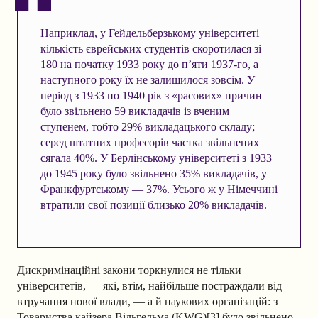
Наприклад, у Гейдельберзькому університеті
кількість єврейських студентів скоротилася зі
180 на початку 1933 року до п’яти 1937-го, а
наступного року їх не залишилося зовсім. У
період з 1933 по 1940 рік з «расових» причин
було звільнено 59 викладачів із вченим
ступенем, тобто 29% викладацького складу;
серед штатних професорів частка звільнених
сягала 40%. У Берлінському університеті з 1933
до 1945 року було звільнено 35% викладачів, у
Франкфуртському — 37%. Усього ж у Німеччині
втратили свої позиції близько 20% викладачів.
Дискримінаційні закони торкнулися не тільки
університетів, — які, втім, найбільше постраждали від
втручання нової влади, — а й наукових організацій: з
Товариства кайзера Вільгельма (KWG)[3] було звільнено