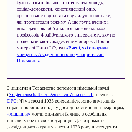
було набагато більше: протестуюча молодь,
соціал-демократи, християнський опір,
організоване підпілля та відчайдушні одинаки,
які протистояли режиму. А ще група вчених і
викладачів, які об’єдналися навколо кількох
професорів Фрайбургзького університету, яку по
праву називають академічним опором. Про це в
матеріалі Наталії Супян
«Вчені, які створили
майбутнє. Академічний опір у нацистській
Німеччині»
З ініціативи Товариства допомоги німецькій науці
(
Notgemeinschaft der Deutschen Wissenschaft
, предтеча
DFG
)[4] у вересні 1933 рейхсміністерство внутрішніх
справ заборонило видачу дослідних стипендій неарійцям;
«мішлінги»
могли отримати їх лише в особливих
випадках і без заявок від арійців. Для отримання
дослідницького гранту з весни 1933 року претенденти