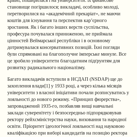
країні, поширилася і на університети: їх фінансове
становище погіршилося; викладачі, особливо молоді,
перетворилися на «академічний прекаріат», не маючи
коштів для існування та перспектив кар’єрного
зростання. Як і багато інших верств суспільства,
професура почувалася приниженою, не приймала
цінностей Веймарської республіки і в основному
дотримувалася консервативних позицій. Їхні погляди
були спрямовані на благополучне імперське минуле. Все
це зробило університети благодатним підґрунтям для
розвитку радикального націоналізму.
Багато викладачів вступили в НСДАП (NSDAP) ще до
захоплення влади[1] у 1933 році, а через кілька місяців
університети з власної ініціативи почали розписуватись у
лояльності до нового режиму. «Принцип фюрерства»,
запроваджений 1935-го, позбавляв вищі навчальні
заклади суверенітету і безпосередньо підпорядковував
ректору рейхсміністерства науки, виховання та народної
освіти. Пріоритет ідеологічної лояльності над науковою
кваліфікацією при виборі кандидатів на позицію ректора