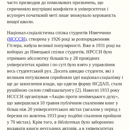
часто призводив до помилкових призначень, що
спричиняло внутрішні конфлікти в університетах і
всупереч початковій меті лише знижувало керованість
вищої школи.
Націонал-соціалістична спілка студентів Німеччини
(
НСССН
), створена у 1926 році за розпорядженням
Гітлера, набула великої популярності. Вже в 1931 році на
виборах до Німецької спілки студентів, НРССН було
отримано абсолютну більшість у 28 провідних
університетах країни і по суті було взято у управління
весь студентський рух. Досить швидко студенти, які з
великим ентузіазмом сприйняли ідеї націонал-соціалізму і
ще до захоплення влади, що одягли форму НСДАП, стали
рушійною силою гляйхшальтунгу [2]. Навесні 1933 року
НСССН організував «Акцію проти ненімецького духу»,
що завершилася 10 травня публічним спаленням книг у
більш ніж 20 університетських містах (загалом у період з
березня по жовтень 1933 року подібні спалення пройшли
у 70 містах). Крім того, в бібліотеках було заборонено
видавати книги неугодних авторів, а в університетах