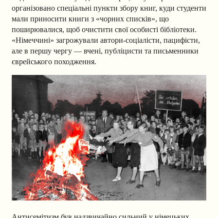
організовано спеціальні пункти збору книг, куди студенти
мали приносити книги з «чорних списків», що
поширювалися, щоб очистити свої особисті бібліотеки.
«Німеччині» загрожували автори-соціалісти, пацифісти,
але в першу чергу — вчені, публіцисти та письменники
єврейського походження.
Антисемітизм був надзвичайно сильний у німецьких