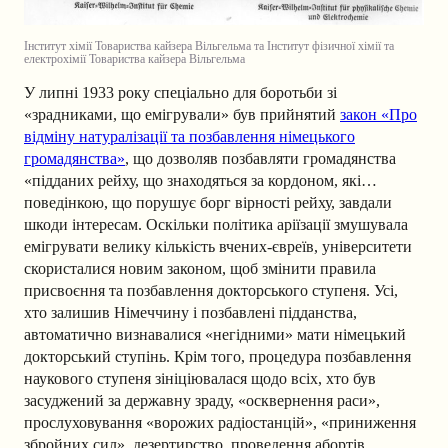
Інститут хімії Товариства кайзера Вільгельма та Інститут фізичної хімії та
електрохімії Товариства кайзера Вільгельма
У липні 1933 року спеціально для боротьби зі
«зрадниками, що емігрували» був прийнятий
закон «Про
відміну натуралізації та позбавлення німецького
громадянства»
, що дозволяв позбавляти громадянства
«підданих рейху, що знаходяться за кордоном, які…
поведінкою, що порушує борг вірності рейху, завдали
шкоди інтересам. Оскільки політика аріїзації змушувала
емігрувати велику кількість вчених-євреїв, університети
скористалися новим законом, щоб змінити правила
присвоєння та позбавлення докторського ступеня. Усі,
хто залишив Німеччину і позбавлені підданства,
автоматично визнавалися «негідними» мати німецький
докторський ступінь. Крім того, процедура позбавлення
наукового ступеня зініціювалася щодо всіх, хто був
засуджений за державну зраду, «осквернення раси»,
прослуховування «ворожих радіостанцій», «приниження
збройних сил», дезертирство, проведення абортів,