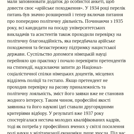
мали заповнювати додаток до особистої анкеті, щоб
довести своє «арійське походження». У 1934 році перелік
питань був значно розширений і тепер включав питання
про попередню політичну діяльність. Починаючи з 1935
року, всі кандидати на посаду університетських
викладачів та асистентів також проходили перевірку на
політичну благонадійність, яка передбачала арійське
походження та беззастережну підтримку нацистської
держави. Суспільство допомоги німецькій науці
перейняло цю практику і почало перевіряти претендентів
на стипендії, надсилаючи запити до Націонал-
соціалістичної спілки німецьких доцентів, місцевих
відділень поліції та гестапо. Якщо претендент не
проходив перевірку на расову приналежність та
політичну лояльність, зміст його заявки вже не становив
жодного інтересу. Таким чином, професійні якості
заявника та його наукові ідеї ставали другорядними
критеріями відбору. У результаті вже 1937 року
спостерігалася нестача молодих кваліфікованих кадрів,
тоді як потреба у професійних вчених у світлі посилення
ролі науки у мілітаризації економіки лише зросла. Під час