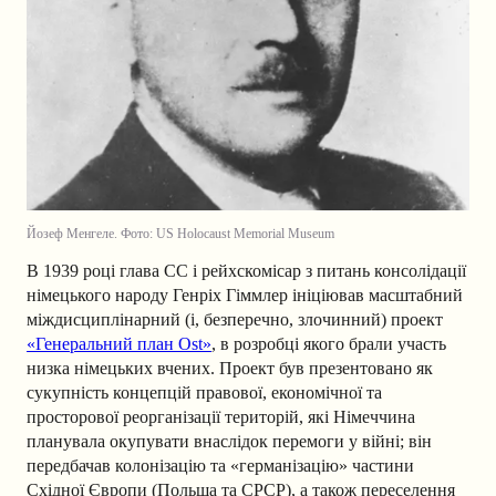
Йозеф Менгеле. Фото: US Holocaust Memorial Museum
В 1939 році глава СС і рейхскомісар з питань консолідації
німецького народу Генріх Гіммлер ініціював масштабний
міждисциплінарний (і, безперечно, злочинний) проект
«Генеральний план Ost»
, в розробці якого брали участь
низка німецьких вчених. Проект був презентовано як
сукупність концепцій правової, економічної та
просторової реорганізації територій, які Німеччина
планувала окупувати внаслідок перемоги у війні; він
передбачав колонізацію та «германізацію» частини
Східної Європи (Польща та СРСР), а також переселення