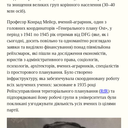
та знищення великих груп корінного населення (30–40
млн осіб).
Професор Конрад Мейєр, вчений-аграрник, один з
головних координаторів «Генерального плану Ost», у
період з 1941 по 1945 рік отримав від DFG (яке, як і
сьогодні, досить повільно та одноманітно розглядало
заявки та виділяло фінансування) понад півмільйона
рейхсмарок, які пішли на дослідження економістів,
юристів з адміністративного права, соціологів,
психологів, архітекторів, вчених-аграрників, спеціалістів
із просторового планування. Було створено
інфраструктуру, яка забезпечувала скоординовану роботу
всіх залучених учених: засноване в 1935 році
Рейхсуправління територіального планування (
RfR
) та
підпорядковані йому робочі групи в університетах були
покликані узгоджувати діяльність усіх вчених із цілями
партії.