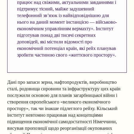
працює над свіжими, актуальними завданнями і
підтримує тісний, майже задушевний
телефонний зв’язок із найвідповіднішою для
нього на даний момент інстанцією — військово-
економічним управлінням вермахту». Інститут
підготував понад дві тисячі секретних
доповідей, які містили відомості про
економічний потенціал країн, які рейх планував
зробити частиною свого «життєвого простору».
Дані про запаси зерна, нафтопродуктів, виробництво
сталі, родовища сировини та інфраструктуру цих країн
послужили основою для планів загарбницької війни і
створення європейського «великого економічного
простору», так чи інакше підлеглого рейху. Кільський
інститут невтомно працював над концепціями
підвищення економічної самодостатності Німеччини,
висував пропозиції щодо реорганізації окупованих