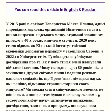
You can read this article in
English
&
Russian
У 2015 році в архівах Товариства Макса Планка, однієї
з провідних наукових організацій Німеччини та світу,
виявили зразки людського мозку, отримані злочинним
шляхом у 40-х роках минулого століття. 2020 року
стало відомо, як Кільський інститут світової
економіки допомагав вермахту у захопленні Європи, а
2022-го Університет ім. Гумбольдта опублікував
дослідження про те, як у його стінах вчені планували
військові злочини. Чому сьогодні, через 80 років після
закінчення Другої світової війни і падіння режиму
націонал-соціалістів, що її розв’язав, німецька наука,
як і раніше, відкриває страшні сторінки свого
минулого? Чи можна стати співучасником злочину, не
вбиваючи, а лише оптимізуючи військову економіку,
заохочуючи хибну науку, штампуючи ангажовані
дослідження, заявляючи при цьому, що наука поза