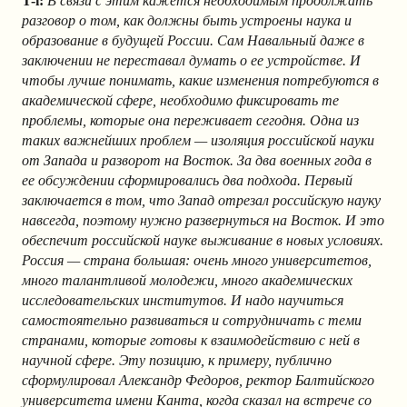
T-i:
В связи с этим кажется необходимым продолжать
разговор о том, как должны быть устроены наука и
образование в будущей России. Сам Навальный даже в
заключении не переставал думать о ее устройстве. И
чтобы лучше понимать, какие изменения потребуются в
академической сфере, необходимо фиксировать те
проблемы, которые она переживает сегодня. Одна из
таких важнейших проблем — изоляция российской науки
от Запада и разворот на Восток. За два военных года в
ее обсуждении сформировались два подхода. Первый
заключается в том, что Запад отрезал российскую науку
навсегда, поэтому нужно развернуться на Восток. И это
обеспечит российской науке выживание в новых условиях.
Россия — страна большая: очень много университетов,
много талантливой молодежи, много академических
исследовательских институтов. И надо научиться
самостоятельно развиваться и сотрудничать с теми
странами, которые готовы к взаимодействию с ней в
научной сфере. Эту позицию, к примеру, публично
сформулировал Александр Федоров, ректор Балтийского
университета имени Канта, когда сказал на встрече со