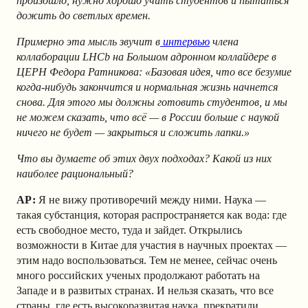
произошло, нужно хорошо учить студентов и пытаться
дожить до светлых времен.
Примерно эта мысль звучит в
интервью
члена
коллаборации LHCb на Большом адронном коллайдере в
ЦЕРН Федора Ратникова: «Базовая идея, что все безумие
когда-нибудь закончится и нормальная жизнь начнется
снова. Для этого мы должны готовить студентов, и мы
не можем сказать, что всё — в России больше с наукой
ничего не будет — закрыться и сложить лапки.»
Что вы думаете об этих двух подходах? Какой из них
наиболее рациональный?
АР:
Я не вижу противоречий между ними. Наука —
такая субстанция, которая распространяется как вода: где
есть свободное место, туда и зайдет. Открылись
возможности в Китае для участия в научных проектах —
этим надо воспользоваться. Тем не менее, сейчас очень
много российских ученых продолжают работать на
Западе и в развитых странах. И нельзя сказать, что все
страны, где есть высокоразвитая наука, прекратили