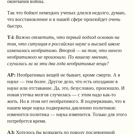
окончания войны.
Так что бойкот немецких ученых длился недолго, думаю,
что восстановление и в нашей сфере произойдет очень
быстро.
T-i:
Важно отметить, что первый подход основан на
том, что ситуация в российских науке и высшей школе
изменилась необратимо. Второй — на том, что ничего
необратимого не произошло. По вашему мнению,
случились ли за эти два года необратимые вещи?
АР
:
Необратимых вещей не бывает, кроме смерти. А в
науке — тем более. Другое дело, что есть опоздание в
науке или отставание. Да, это, безусловно, произошло. И
новая утечка мозгов случилась — с этим надо как-то
жить. Но в этом нет необратимого. Я подчеркиваю, что в
нашем мире наука подвержена давлению политиков:
изменится политика — наука изменится. Только для этого
потребуется время.
АЗ
:
Хотелось бы возразить по поводу послевоенной