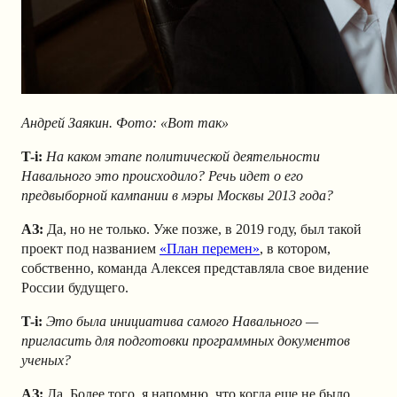
Андрей Заякин. Фото: «Вот так»
T-i:
На каком этапе политической деятельности
Навального это происходило? Речь идет о его
предвыборной кампании в мэры Москвы 2013 года?
АЗ
:
Да, но не только. Уже позже, в 2019 году, был такой
проект под названием
«План перемен»
, в котором,
собственно, команда Алексея представляла свое видение
России будущего.
T-i:
Это была инициатива самого Навального —
пригласить для подготовки программных документов
ученых?
АЗ
:
Да. Более того, я напомню, что когда еще не было