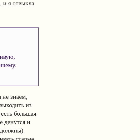
, и я отвыкла
ивую,
ошему.
 не знаем,
 выходить из
 есть большая
е денутся и
 должны)
ивать старые