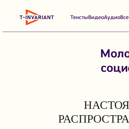
Перейти
к
Тексты
Видео
Аудио
Вс
содержимому
Моло
соци
НАСТОЯ
РАСПРОСТР