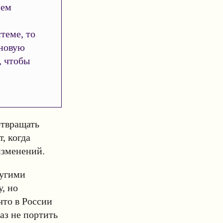
ием
теме, то
 новую
, чтобы
отвращать
, когда
изменений.
ругими
, но
что в России
аз не портить