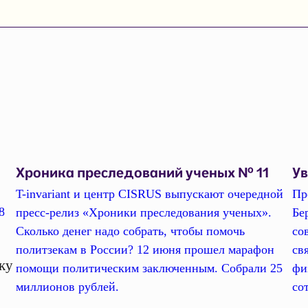
Хроника преследований ученых № 11
У
T-invariant и центр CISRUS выпускают очередной
Пр
8
пресс-релиз «Хроники преследования ученых».
Бе
Сколько денег надо собрать, чтобы помочь
со
политзекам в России? 12 июня прошел марафон
св
ку
помощи политическим заключенным. Собрали 25
фи
миллионов рублей.
со