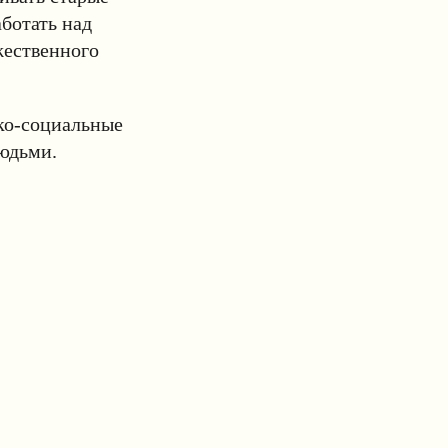
ботать над
жественного
ико-социальные
людьми.