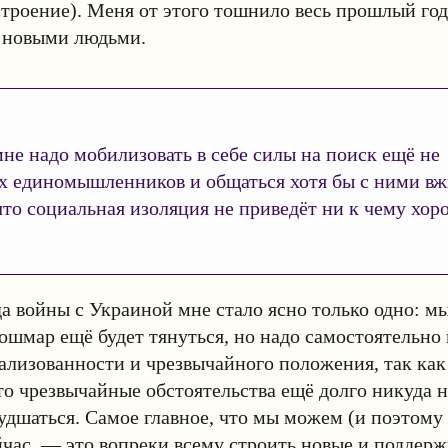
строение). Меня от этого тошнило весь прошлый год
с новыми людьми.
не надо мобилизовать в себе силы на поиск ещё не
х единомышленников и общаться хотя бы с ними вж
то социальная изоляция не приведёт ни к чему хор
да войны с Украиной мне стало ясно только одно: мы
кошмар ещё будет тянуться, но надо самостоятельно
ализованности и чрезвычайного положения, так как
то чрезвычайные обстоятельства ещё долго никуда н
удшаться. Самое главное, что мы можем (и поэтому
йчас, — это вопреки всему строить новые и поддерж