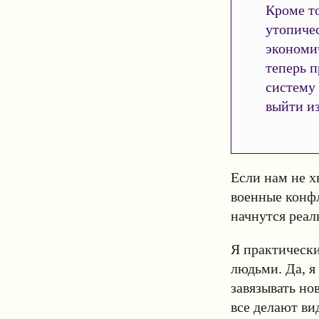
Кроме то
утопиче
экономи
теперь 
систему
выйти из
Если нам не х
военные конфл
начнутся реал
Я практически
людьми. Да, я
завязывать но
все делают ви