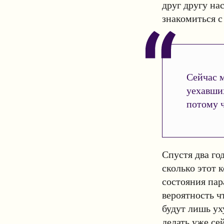
друг другу на
знакомиться 
Сейчас м
уехавши
потому ч
Спустя два го
сколько этот 
состояния пар
вероятность ч
будут лишь ух
делать уже се