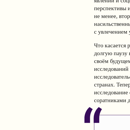
явлений и соц
перспективы и
не менее, вто
насильственны
с увлечением
Что касается 
долгую паузу 
своём будуще
исследований 
исследователь
странах. Тепе
исследование 
соратниками д