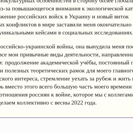
иокультурных особенностей в сторону более глобал
з-за повышающегося внимания к экологической кат
ржение российских войск в Украину и новый виток
х конфликтов в мире заставили меня окончательно
 уникальными кейсами в социальных исследованиях
российско-украинской войны, она вынудила меня по
все мои привычные виды деятельности, направленны
м: продолжение академической учёбы, постоянный 
и полезных теоретических рамок для моего главног
ского интереса, стремление уехать за рубеж и жить 
рь вместо этого всего большую часть моего времени
отношения россиян к войне, которое мы с коллегам
елаем коллективно с весны 2022 года.