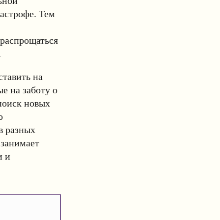
ьной
астрофе. Тем
 распрощаться
.
ставить на
е на заботу о
поиск новых
о
в разных
 занимает
и и