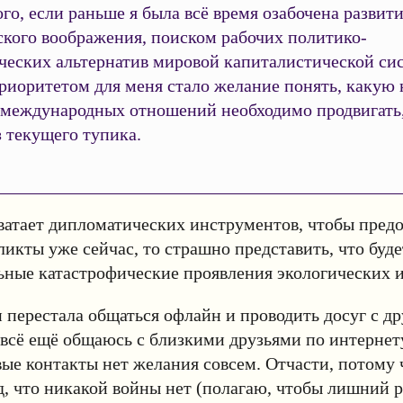
го, если раньше я была всё время озабочена развит
ского воображения, поиском рабочих политико-
ческих альтернатив мировой капиталистической сис
приоритетом для меня стало желание понять, какую
 международных отношений необходимо продвигать
 текущего тупика.
ватает дипломатических инструментов, чтобы пред
икты уже сейчас, то страшно представить, что будет
ьные катастрофические проявления экологических 
 перестала общаться офлайн и проводить досуг с д
 всё ещё общаюсь с близкими друзьями по интернету
вые контакты нет желания совсем. Отчасти, потому 
д, что никакой войны нет (полагаю, чтобы лишний р