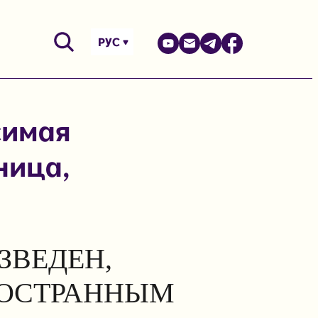
РУС
симая
ница,
ЗВЕДЕН,
НОСТРАННЫМ