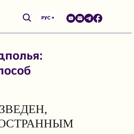
РУС
дполья:
способ
ЗВЕДЕН,
НОСТРАННЫМ