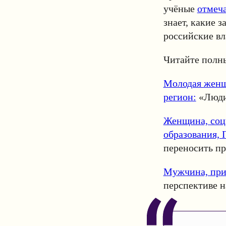
учёные
отмеч
знает, какие 
российские вл
Читайте полны
Молодая женщи
регион:
«Люди 
Женщина, соц
образования, 
переносить п
Мужчина, при
перспективе н