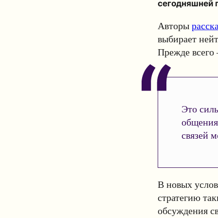
сегодняшней 
Авторы
расск
выбирает ней
Прежде всего 
Это силь
общения
связей м
В новых усло
стратегию так
обсуждения св