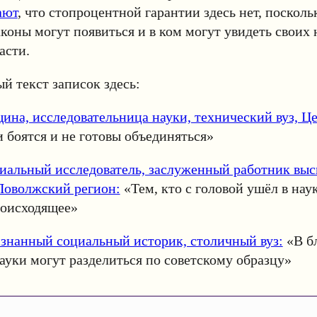
ают
, что стопроцентной гарантии здесь нет, посколь
законы могут появиться и в ком могут увидеть своих
асти.
й текст записок здесь:
на, исследовательница науки, технический вуз, Ц
боятся и не готовы объединяться»
иальный исследователь, заслуженный работник вы
Поволжский регион:
«Тем, кто с головой ушёл в наук
роисходящее»
знанный социальный историк, столичный вуз:
«В б
ауки могут разделиться по советскому образцу»