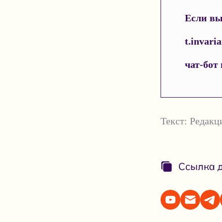
Если вы
t.invar
чат-бот
Текст:
Редакци
Ссылка д