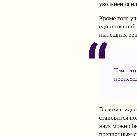
увольнения и
Кроме того уч
единственной 
нынешних реа
Тем, кто
происхо
В связи с иде
становится по
наук можно б
признанным сп