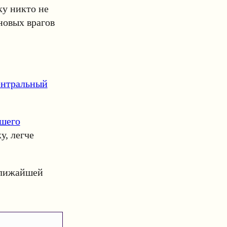
ку никто не
 новых врагов
ентральный
сшего
у, легче
лижайшей