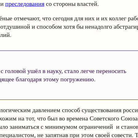
ли
преследования
со стороны властей.
ёные отмечают, что сегодня для них и их коллег раб
отдушиной и способом хотя бы ненадолго абстрагир
лий.
 с головой ушёл в науку, стало легче переносить
дящее благодаря этому погружению.
ологическим давлением способ существования росс
хожим на тот, что был во времена Советского Союза
ыло заниматься с минимумом ограничений и стано
ециалистом, не запятнав при этом своей совести. Т