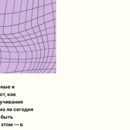
ёные и
т, как
ручивания
но ли сегодня
 быть
 этом — в