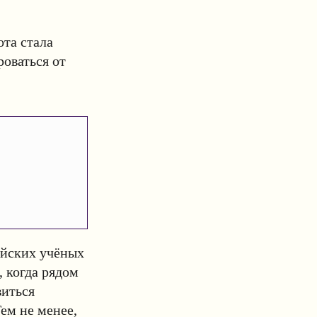
ота стала
оваться от
ийских учёных
, когда рядом
виться
ем не менее,