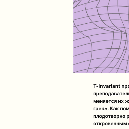
T-invariant п
преподаватели
меняется их ж
гаек». Как по
плодотворно р
откровенным с