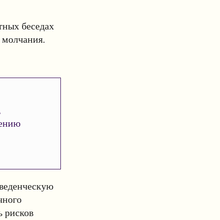
тных беседах
 молчания.
,
шению
веденческую
чного
ь рисков