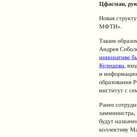
Цфасман
, ру
Новая структ
МФТИ».
Таким образо
Андрея Собол
инициативе б
Кулешова
, вх
и информацио
образования 
институт с се
Ранее сотруд
замминистра, 
будут назначе
коллективу Ма