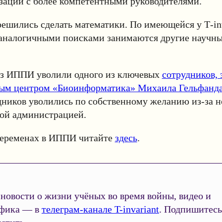
зации с более компетентными руководителями.
ешились сделать математики. По имеющейся у Т-inv
аналогичными поисками занимаются другие научны
из ИППИ уволили одного из ключевых
сотрудников,
ым центром «Биоинформатика» Михаила Гельфанд
дников уволились по собственному желанию из-за 
вой администрацией.
переменах в ИППИ читайте
здесь
.
новости о жизни учёных во время войны, видео и
фика — в
телеграм-канале T-invariant
. Подпишитесь