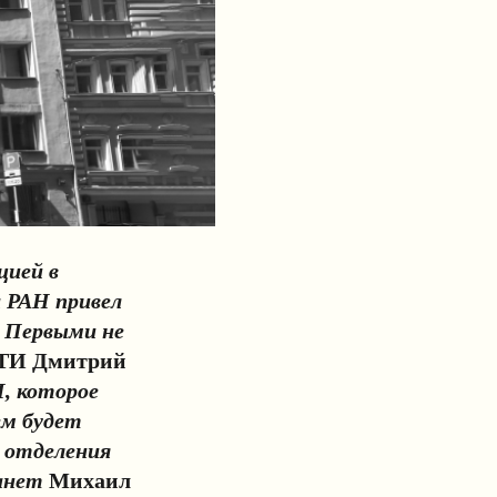
цией в
 РАН привел
. Первыми не
ТИ Дмитрий
И, которое
ем будет
 отделения
танет
Михаил