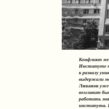
Конфликт ме
Институте пр
к развалу ун
выдержали ма
Ливанов
уже 
возглавит б
работать зна
института. 