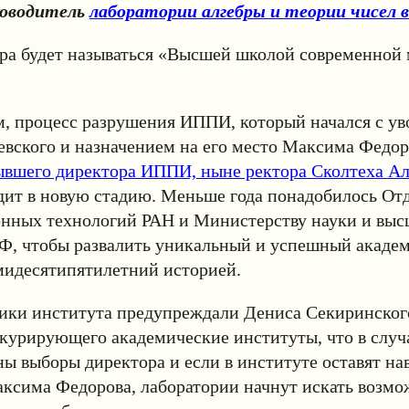
ководитель
лаборатории алгебры и теории чисел
ура будет называться «Высшей школой современной
м, процесс разрушения ИППИ, который начался с у
евского и назначением на его место Максима Федо
ывшего директора ИППИ, ныне ректора Сколтеха А
одит в новую стадию. Меньше года понадобилось От
нных технологий РАН и Министерству науки и выс
РФ, чтобы развалить уникальный и успешный акаде
мидесятипятилетний историей.
ники института предупреждали Дениса Секиринског
курирующего академические институты, что в случа
ны выборы директора и если в институте оставят на
ксима Федорова, лаборатории начнут искать возмо