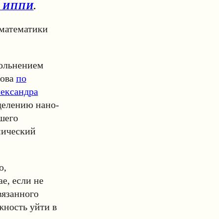
 в ИППИ
.
 математики
вольнением
рова
по
лександра
делению нано-
шего
мический
о,
е, если не
вязанного
жность уйти в