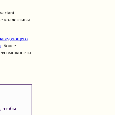
ariant
е коллективы
 заведующего
а
. Более
невозможности
, чтобы