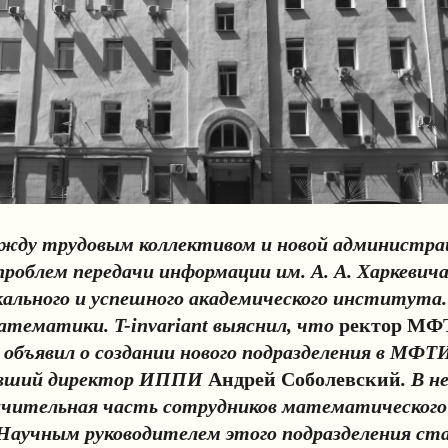
жду трудовым коллективом и новой администра
облем передачи информации им. А. А. Харкевича
икального и успешного академического института
тематики. T-invariant выяснил, что
ректор МФ
объявил о создании нового подразделения в МФТ
ывший директор ИППИ
Андрей Соболевский
. В н
чительная часть сотрудников математического
Научным руководителем этого подразделения с