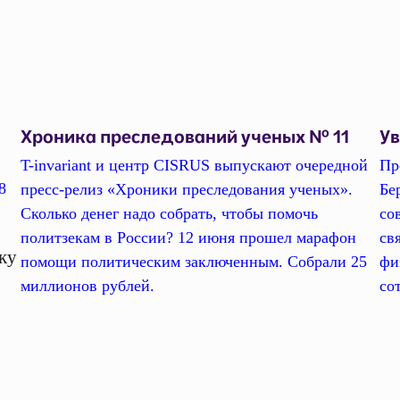
Хроника преследований ученых № 11
У
T-invariant и центр CISRUS выпускают очередной
Пр
8
пресс-релиз «Хроники преследования ученых».
Бе
Сколько денег надо собрать, чтобы помочь
со
политзекам в России? 12 июня прошел марафон
св
ку
помощи политическим заключенным. Собрали 25
фи
миллионов рублей.
со