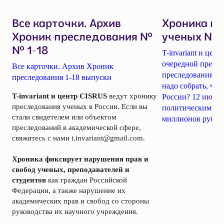
Все карточки. Архив
Хроника п
Хроник преследования №
ученых № 1
№ 1-18
T-invariant и це
очередной пресс-
Все карточки. Архив Хроник
преследования уч
преследования 1-18 выпуски
надо собрать, чт
T-invariant и центр CISRUS
ведут хронику
России? 12 июня
преследования ученых в России. Если вы
политическим за
стали свидетелем или объектом
миллионов рубле
преследований в академической сфере,
свяжитесь с нами
t.invariant@gmail.com
.
Хроника фиксирует нарушения прав и
свобод ученых, преподавателей и
студентов
как граждан Российской
Федерации, а также нарушение их
академических прав и свобод со стороны
руководства их научного учреждения.