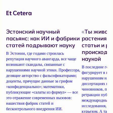
Et Cetera
Эстонский научный
«Ты живое
пасьянс: как ИИ и фабрики
растения, 
статей подрывают науку
статьи и ре
происходит
В Эстонии, где годами строилась
наукой
репутация научного авангарда, все чаще
возникают скандалы, связанные с
В последние годы
нарушениями научной этики. Профессора,
фигурирует в нов
делящие авторство с фальсификаторами;
нарушениям научн
доценты, прячущие данные за грифом
диссертациях вы
«конфиденциально»; математики,
чиновников, поку
публикующие «салаты из формул» — все
ретракции публи
это отражение современных вызовов:
международные к
нашествия фабрик статей и
исследования, гр
бесконтрольного внедрения ИИ.
курьезом. А такж