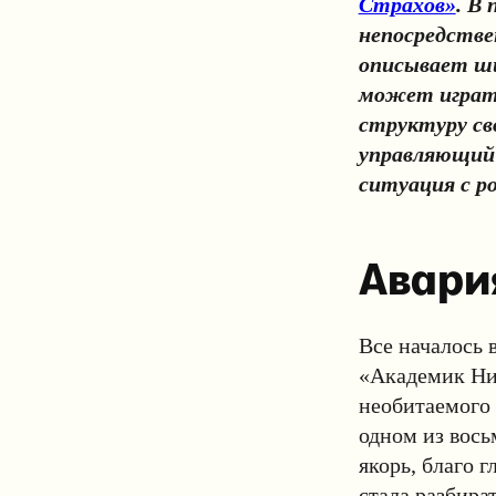
Страхов»
. В
непосредстве
описывает ши
может играть
структуру св
управляющий 
ситуация с р
Авари
Все началось в
«Академик Ник
необитаемого 
одном из вось
якорь, благо 
стала разбира