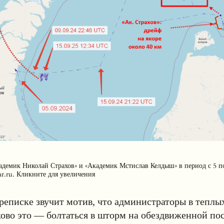
емик Николай Страхов» и «Академик Мстислав Келдыш» в период с 5 по
r.ru. Кликните для увеличения
реписке звучит мотив, что администраторы в теплы
ово это — болтаться в шторм на обездвиженной по