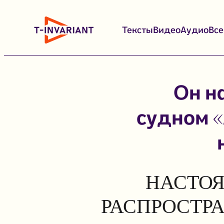
Перейти
к
Тексты
Видео
Аудио
Вс
содержимому
Он н
судном «
НАСТОЯ
РАСПРОСТР