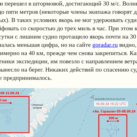
 и перешел в штормовой, достигающий 30 м/с. Волн
о пяти метров (некоторые члены экипажа говорят д
х). В таких условиях якорь не мог удерживать судно
йфовать со скоростью до трех миль в час. При этом 
 сутки с лишним судно протащило якорь почти на 30
алась меньшая цифра, но на сайте
goradar.ru
видно,
имерно на 40 км, прежде чем снова закрепиться. К
тники экспедиции, им повезло с направлением ветр
 вынесло на берег. Никаких действий по спасению с
е предпринималось.