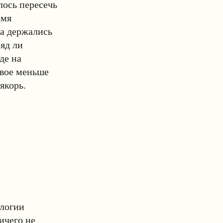
лось пересечь
емя
ва держались
ряд ли
де на
двое меньше
якорь.
ологии
ичего не