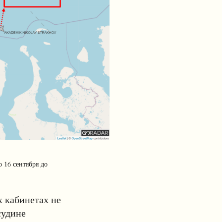
 16 сентября до
х кабинетах не
судине