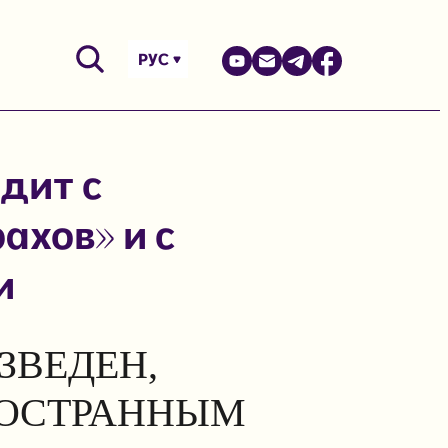
РУС
дит с
ахов» и с
и
ЗВЕДЕН,
НОСТРАННЫМ