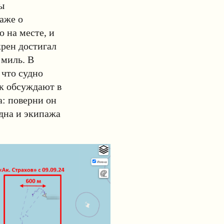
ы
аже о
 на месте, и
крен достигал
 миль. В
 что судно
ак обсуждают в
а: поверни он
удна и экипажа