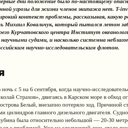
 первые дни положение было по-настоящему опасн
нной угрозы для жизни членов экипажа нет. T-inv
рокий контекст проблемы, рассказывая, какую р
 Михаил Ковальчук, который пытался летом за
оего Курчатовского центра Институт океанолог
научными судами, и насколько системна неблаго
оссийским научно-исследовательским флотом.
я
 ночь с 5 на 6 сентября, когда научно-исследователь
олай Страхов», двигаясь в Карском море в обход о
острова Белый, внезапно потеряло ход. Причиной с
ми цилиндров главного дизельного двигателя. Судн
глубина была относительно небольшой — 20-30 метр
ться с проблемой. Уже на следующий день стало ясн