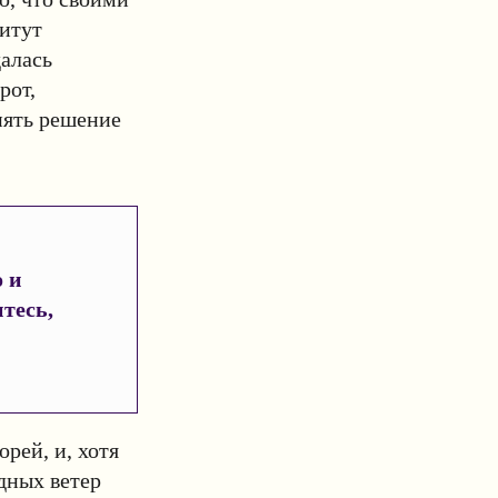
итут
алась
рот,
нять решение
 и
тесь,
рей, и, хотя
одных ветер