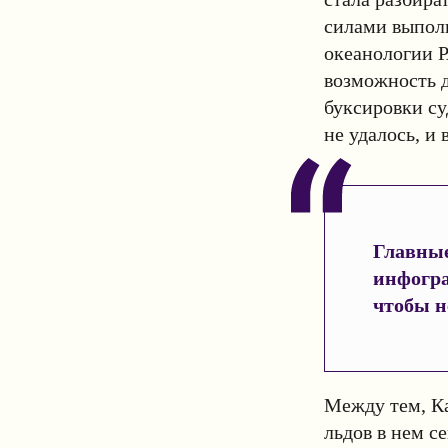
силами выпол
океанологии Р
возможность д
буксировки су
не удалось, и
Главные
инфогр
чтобы н
Между тем, Ка
льдов в нем с