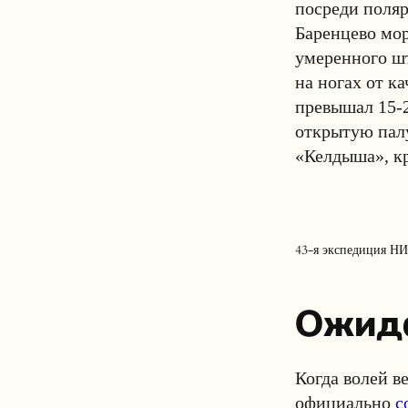
посреди поляр
Баренцево мор
умеренного шт
на ногах от к
превышал 15-2
открытую палу
«Келдыша», кре
43-я экспедиция НИС
Ожид
Когда волей в
официально
с