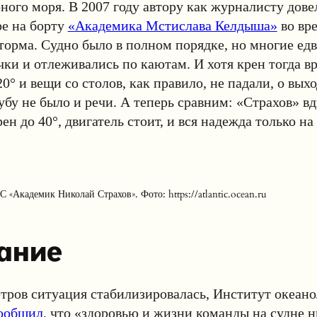
ного моря. В 2007 году автору как журналисту дове
е на борту
«Академика Мстислава Келдыша»
во вр
орма. Судно было в полном порядке, но многие ед
ачки и отлеживались по каютам. И хотя крен тогда в
0° и вещи со столов, как правило, не падали, о выхо
бу не было и речи. А теперь сравним: «Страхов» в
н до 40°, двигатель стоит, и вся надежда только на 
 «Академик Николай Страхов». Фото: https://atlantic.ocean.ru
ание
етров ситуация стабилизировалась, Институт океан
ообщил
, что «здоровью и жизни команды на судне н