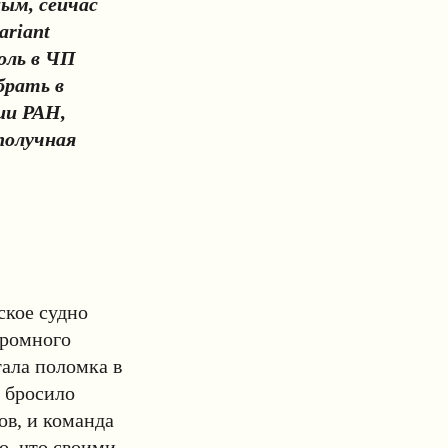
ым, сейчас
ariant
оль в ЧП
брать в
ии РАН,
получная
ское судно
громного
тала поломка в
о бросило
ов, и команда
о, что своими