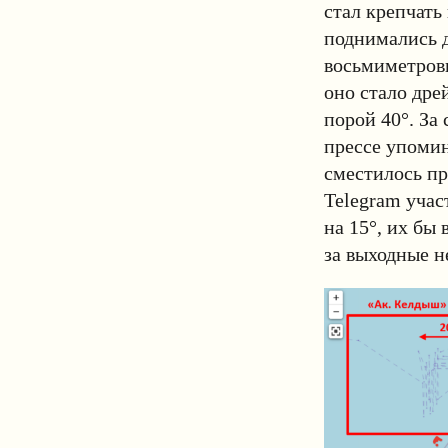
стал крепчать
поднимались д
восьмиметровы
оно стало дре
порой 40°. За
прессе упомин
сместилось пр
Telegram учас
на 15°, их бы
за выходные н