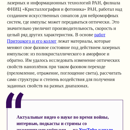
лазерных и информационных технологий РАН, филиала
ФНИЦ «Кристаллография и фотоника» РАН, работал над
созданием искусственных синапсов для нейроморфных
систем, где импульс может передаваться оптически. Это
значительно увеличит производительность, скорость и
целый ряд других характеристик. В основе
работ
Притоцкого и его коллег
лежат материалы, которые
меняют свое фазовое состояние под действием лазерных
импульсов: из поликристаллического в аморфное и
обратно. Им удалось исследовать изменение оптических
свойств наноплёнок при таком фазовом переходе
(преломление, отражение, поглощение света), рассчитать
сами структуры и степень воздействия для получения
заданных свойств на разных диапазонах.
Актуальные видео о науке во время войны,
интервью, подкасты и стримы со
знаменитыми учёными — на
YouTube-канале