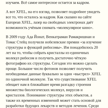
изучаем. Всё самое интересное остается за кадром.
А вот XFEL, на его взгляд, позволяет подробнее увидеть
все то, что осталось за кадром. Как сказано на сайте
European XFEL, лазер на свободных электронах даёт
возможность учёным снимать «молекулярное кино».
В 2009 году Ада Йонат, Венкатраман Рамакришнан и
Томас Стейц получили нобелевские премии «за изучение
структуры и функций рибосомы». Им понадобилось 20
лет на то, чтобы собрать кристаллы из единичных
молекул рибосом и получить достаточно чёткую
фотографию их структуры. Сегодня это можно сделать
проще. Большое число фотонов позволяет получить
необходимые данные буквально за один «выстрел» XFEL
по одиночной молекуле. Так что существование XFEL
обещает нам в ближайшее время разгадку строения
множества биологических молекул, вирусов и
кристаллов. Понимание структуры этих объектов, а
также их временных изменений может стать основой для
разработки будущих лекарств и методов лечения. Среди