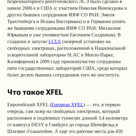
безрезонаторного рентгеновского ЛСЭ было сделано в
начале 2000-х в США (с участием Николая Винокурова и
других бывших сотрудников ИЯФ СО РАН: Эмиля
Трахтенберга и Исаака Вассермана) и в Германии (опять
же бывшими сотрудниками ИЯФ СО РАН: Михаилом
Юрковым и уже упомянутым Евгением Салдиным). В
создании и запуске
LCLS
(лазерной установке на
свободных электронах, расположенной в Национальной
ускорительной лаборатории SLAC в Менло-Парке,
Калифорния) в 2009 году принялиучастие сотрудники
пяти государственных лабораторий США, среди которых
более десяти бывших сотрудников того же института.
Что такое XFEL
Европейский XFEL (
European XFEL
) — это, в первую
очередь, сам лазер на свободных электронах, который
расположен в подземных туннелях длиной 3,4 километра
от кампуса DESY в Гамбурге до города Шенефельд в
Шлезвиг-Гольштейне. А ещё это рабочие места для 450