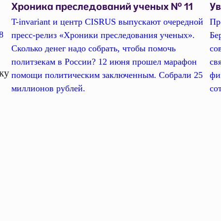
Хроника преследований ученых № 11
У
T-invariant и центр CISRUS выпускают очередной
Пр
8
пресс-релиз «Хроники преследования ученых».
Бе
Сколько денег надо собрать, чтобы помочь
со
политзекам в России? 12 июня прошел марафон
св
ку
помощи политическим заключенным. Собрали 25
фи
миллионов рублей.
со