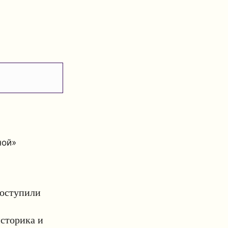
ной»
поступили
историка и