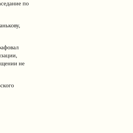
аседание по
анькову,
рафовал
изации,
бщении не
ского