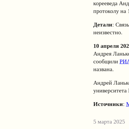
корееведа Анд
протоколу на 
Детали
: Связ
неизвестно.
10 апреля 20
Андрея Ланько
сообщили
РИА
названа.
Андрей Ланько
университета
Источники
:
5 марта 2025