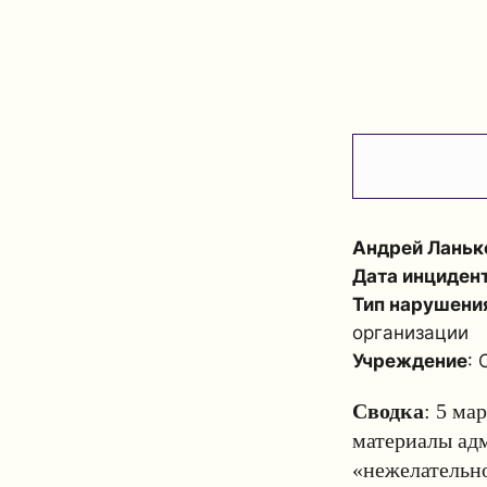
Андрей Ланьк
Дата инциден
Тип нарушени
организации
Учреждение
: 
Сводка
: 5 ма
материалы адм
«нежелательно