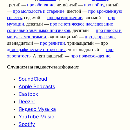
третий —
про обоняние
, четвёртый —
про войну,
пятый
—
про молодость и старение
, шестой —
про врождённую
совесть
, седьмой —
про размножение
, восьмой —
про
мутации
, девятый —
про генетическое наследование
социально значимых признаков
, десятый —
про плюсы и
минусы моногамии
, одиннадцатый —
про депрессию
,
двенадцатый —
про религии
, тринадцатый — про
демографические потрясения
, четырнадцатый —
про
хвостатость
. А пятнадцатый —
про прямохождение
.
Слушаем на подкаст-платформах:
SoundCloud
Apple Podcasts
Castbox
Deezer
Яндекс Музыка
YouTube Music
Spotify