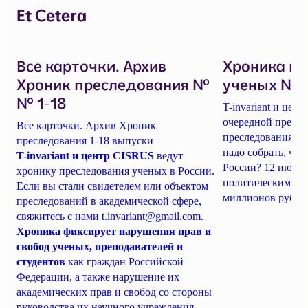
Et Cetera
Все карточки. Архив
Хроника п
Хроник преследования №
ученых № 1
№ 1-18
T-invariant и це
очередной пресс-
Все карточки. Архив Хроник
преследования уч
преследования 1-18 выпуски
надо собрать, чт
T-invariant и центр CISRUS
ведут
России? 12 июня
хронику преследования ученых в России.
политическим за
Если вы стали свидетелем или объектом
миллионов рубле
преследований в академической сфере,
свяжитесь с нами
t.invariant@gmail.com
.
Хроника фиксирует нарушения прав и
свобод ученых, преподавателей и
студентов
как граждан Российской
Федерации, а также нарушение их
академических прав и свобод со стороны
руководства их научного учреждения.