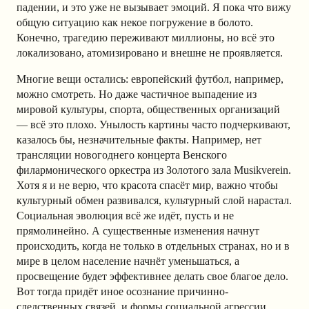
падении, и это уже не вызывает эмоций. Я пока что вижу
общую ситуацию как некое погружение в болото.
Конечно, трагедию переживают миллионы, но всё это
локализовано, атомизировано и внешне не проявляется.
Многие вещи остались: европейский футбол, например,
можно смотреть. Но даже частичное выпадение из
мировой культуры, спорта, общественных организаций
— всё это плохо. Унылость картины часто подчеркивают,
казалось бы, незначительные факты. Например, нет
трансляции новогоднего концерта Венского
филармонического оркестра из Золотого зала Musikverein.
Хотя я и не верю, что красота спасёт мир, важно чтобы
культурный обмен развивался, культурный слой нарастал.
Социальная эволюция всё же идёт, пусть и не
прямолинейно. А существенные изменения начнут
происходить, когда не только в отдельных странах, но и в
мире в целом население начнёт уменьшаться, а
просвещение будет эффективнее делать свое благое дело.
Вот тогда придёт иное осознание причинно-
следственных связей, и формы социальной агрессии