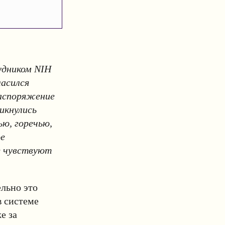
удником NIH
асился
распоряжение
икнулись
ью, горечью,
ое
е чувствуют
ельно это
в системе
е за