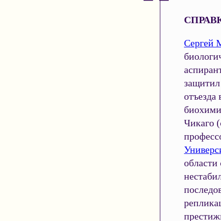
СПРАВК
Сергей 
биологич
аспиран
защитил
отъезда 
биохими
Чикаго (
професс
Универс
области
нестаби
последо
репликац
престиж