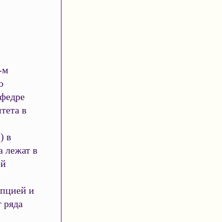
-м
о
афедре
тета в
) в
 лежат в
ой
ипцией и
т ряда