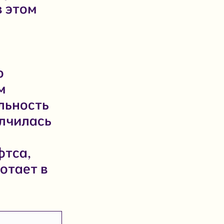
в этом
о
м
льность
лчилась
с
фтса,
отает в