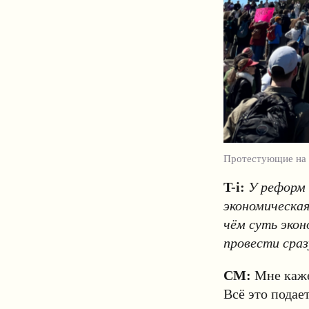
Протестующие на м
T-i:
У реформ 
экономическая
чём суть эко
провести сра
СМ:
Мне каже
Всё это подае