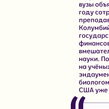
вузы объя
году сот
преподав
Колумбий
государс
финансо
вмешател
науки. П
на учёных
эндаумен
биологом
США уже 