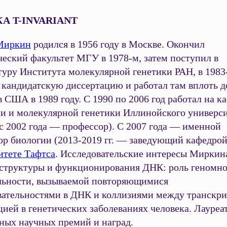
А T-INVARIANT
Миркин
родился в 1956 году в Москве. Окончил
еский факультет МГУ в 1978-м, затем поступил в
туру Института молекулярной генетики РАН, в 1983
 кандидатскую диссертацию и работал там вплоть д
в США в 1989 году. С 1990 по 2006 год работал на к
и и молекулярной генетики Иллинойского универси
с 2002 года — профессор). С 2007 года — именной
ор биологии (2013-2019 гг. — заведующий кафедрой
итете Тафтса
. Исследовательские интересы Миркина
 структуры и функционирования ДНК: роль геномн
льности, вызываемой повторяющимися
вательностями в ДНК и коллизиями между транскр
ией в генетических заболеваниях человека. Лауреа
ных научных премий и наград.