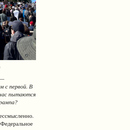
m
 —
м с первой. В
йчас пытаются
Трампа?
бессмысленно.
. Федеральное