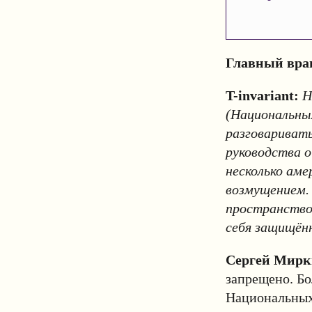
Главный вра
T-invariant:
Н
(Национальны
разговаривать
руководства о
несколько аме
возмущением. 
пространство,
себя защищён
Сергей Мирк
запрещено. Бо
Национальных 