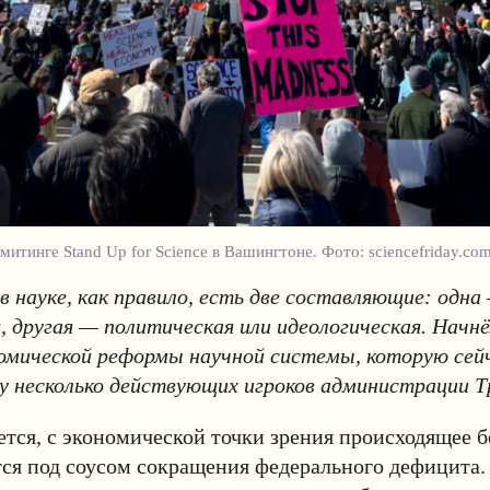
итинге Stand Up for Science в Вашингтоне. Фото: sciencefriday.co
в науке, как правило, есть две составляющие: одна
, другая — политическая или идеологическая. Начнё
номической реформы научной системы, которую се
зу несколько действующих игроков администрации 
тся, с экономической точки зрения происходящее 
тся под соусом сокращения федерального дефицита