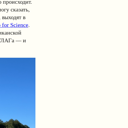
о происходит.
огу сказать,
 выходят в
 for Science
.
иканской
ГУЛАГа — и