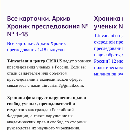
Все карточки. Архив
Хроника п
Хроник преследования №
ученых № 1
№ 1-18
T-invariant и це
очередной пресс-
Все карточки. Архив Хроник
преследования уч
преследования 1-18 выпуски
надо собрать, чт
T-invariant и центр CISRUS
ведут хронику
России? 12 июня
преследования ученых в России. Если вы
политическим за
стали свидетелем или объектом
миллионов рубле
преследований в академической сфере,
свяжитесь с нами
t.invariant@gmail.com
.
Хроника фиксирует нарушения прав и
свобод ученых, преподавателей и
студентов
как граждан Российской
Федерации, а также нарушение их
академических прав и свобод со стороны
руководства их научного учреждения.