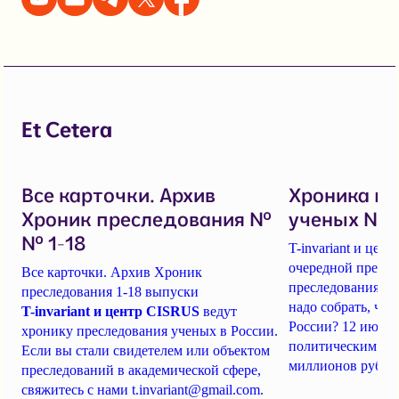
Et Cetera
Все карточки. Архив
Хроника п
Хроник преследования №
ученых № 1
№ 1-18
T-invariant и це
очередной пресс-
Все карточки. Архив Хроник
преследования уч
преследования 1-18 выпуски
надо собрать, чт
T-invariant и центр CISRUS
ведут
России? 12 июня
хронику преследования ученых в России.
политическим за
Если вы стали свидетелем или объектом
миллионов рубле
преследований в академической сфере,
свяжитесь с нами
t.invariant@gmail.com
.