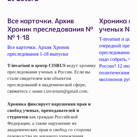
Все карточки. Архив
Хроника п
Хроник преследования №
ученых № 1
№ 1-18
T-invariant и це
очередной пресс-
Все карточки. Архив Хроник
преследования уч
преследования 1-18 выпуски
надо собрать, чт
T-invariant и центр CISRUS
ведут хронику
России? 12 июня
преследования ученых в России. Если вы
политическим за
стали свидетелем или объектом
миллионов рубле
преследований в академической сфере,
свяжитесь с нами
t.invariant@gmail.com
.
Хроника фиксирует нарушения прав и
свобод ученых, преподавателей и
студентов
как граждан Российской
Федерации, а также нарушение их
академических прав и свобод со стороны
руководства их научного учреждения.